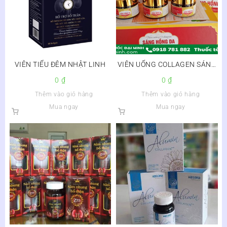
VIÊN TIỂU ĐÊM NHẬT LINH
VIÊN UỐNG COLLAGEN SÁNG
HỒNG DA – SÂM TỐ NỮ,
0
₫
0
₫
NHAU THAI CỪU
Thêm vào giỏ hàng
Thêm vào giỏ hàng
Mua ngay
Mua ngay