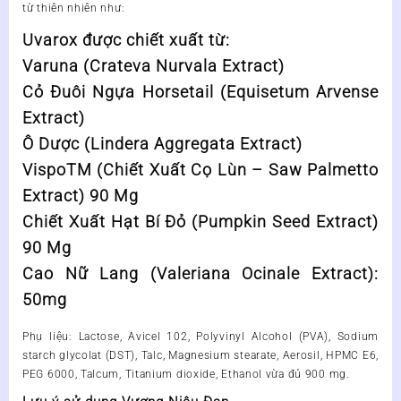
từ thiên nhiên như:
Uvarox được chiết xuất từ:
Varuna (Crateva Nurvala Extract)
Cỏ Đuôi Ngựa Horsetail (Equisetum Arvense
Extract)
Ô Dược (Lindera Aggregata Extract)
VispoTM (Chiết Xuất Cọ Lùn – Saw Palmetto
Extract) 90 Mg
Chiết Xuất Hạt Bí Đỏ (Pumpkin Seed Extract)
90 Mg
Cao Nữ Lang (Valeriana Ocinale Extract):
50mg
Phụ liệu: Lactose, Avicel 102, Polyvinyl Alcohol (PVA), Sodium
starch glycolat (DST), Talc, Magnesium stearate, Aerosil, HPMC E6,
PEG 6000, Talcum, Titanium dioxide, Ethanol vừa đủ 900 mg.