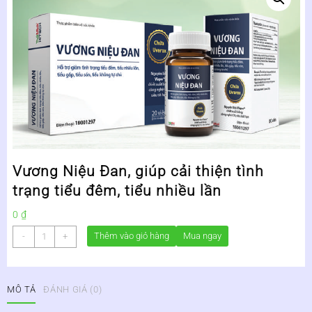
Vương Niệu Đan, giúp cải thiện tình
trạng tiểu đêm, tiểu nhiều lần
0
₫
Vương
Thêm vào giỏ hàng
Mua ngay
-
+
Niệu
Đan,
giúp
MÔ TẢ
ĐÁNH GIÁ (0)
cải
thiện