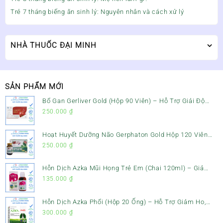
Trẻ 7 tháng biếng ăn sinh lý: Nguyên nhân và cách xử lý
NHÀ THUỐC ĐẠI MINH
SẢN PHẨM MỚI
Bổ Gan Gerliver Gold (Hộp 90 Viên) – Hỗ Trợ Giải Độc
Gan, Mát Gan & Bảo Vệ Gan
250.000
₫
Hoạt Huyết Dưỡng Não Gerphaton Gold Hộp 120 Viên
– Giảm Đau Đầu, Hoa Mắt, Chóng Mặt & Rối Loạn Tiền
250.000
₫
Đình
Hỗn Dịch Azka Mũi Họng Trẻ Em (Chai 120ml) – Giảm
Ho, Tiêu Đờm & Đau Rát Họng
135.000
₫
Hỗn Dịch Azka Phổi (Hộp 20 Ống) – Hỗ Trợ Giảm Ho,
Tiêu Đờm & Bổ Phổi
300.000
₫