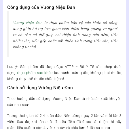
tình
Công dụng của Vương Niệu Đan
trạng
tiểu
đêm,
Vương Niệu Đan
là thực phẩm bảo vệ sức khỏe có công
tiểu
dụng giúp hỗ trợ làm giảm kích thích bàng quang và ngoài
nhiều
ra nó còn có thể giúp cải thiện tình trạng tiểu đêm, tiểu
lần
nhiều lần, tiểu gấp hoặc cải thiện tình trạng tiểu són, tiểu
số
không tự chủ.
lượng
Lưu ý: Sản phẩm đã được Cục ATTP – Bộ Y Tế cấp phép dưới
dạng
thực phẩm sức khỏe
lưu hành toàn quốc, không phải thuốc,
không thay thế thuốc chữa bệnh!
Cách sử dụng Vương Niệu Đan
Theo hướng dẫn sử dụng.
Vương Niệu Đan
từ nhà sản xuất khuyến
cáo như sau:
Trong thời gian từ 2-4 tuần đầu: Nên uống ngày 2 lần và mỗi lần 3
viên. Sau đó, khi tần suất đi tiểu đêm đã được cải thiện thì hãy
giảm liều xuống còn 4 viên/ ngày và chia làm 2 lần sử dụng.