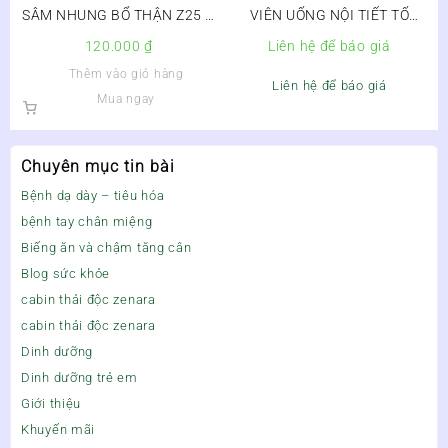
SÂM NHUNG BỔ THẬN Z25 –
VIÊN UỐNG NỘI TIẾT TỐ
BỔ THẬN, TRÁNG DƯƠNG,
ALUMIN COLLAGEN
120.000
₫
Liên hệ để báo giá
TĂNG CƯỜNG SINH LÝ
Thêm vào giỏ hàng
Liên hệ để báo giá
Mua ngay
Chuyên mục tin bài
Bệnh dạ dày – tiêu hóa
bệnh tay chân miệng
Biếng ăn và chậm tăng cân
Blog sức khỏe
cabin thải độc zenara
cabin thải độc zenara
Dinh dưỡng
Dinh dưỡng trẻ em
Giới thiệu
Khuyến mãi