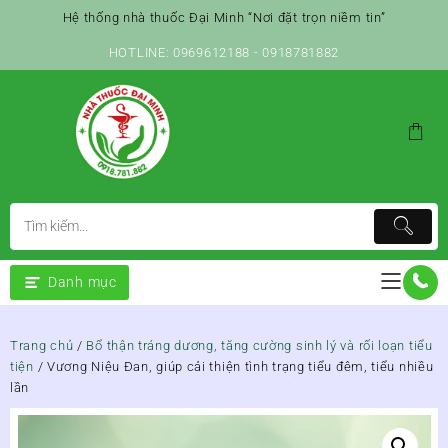
Skip
Hệ thống nhà thuốc Đại Minh “Nơi đặt trọn niềm tin”
to
content
HOTLINE: 0969612188 - 0918781882
Danh mục
Trang chủ
/
Bổ thận tráng dương, tăng cường sinh lý và rối loạn tiểu
tiện
/ Vương Niệu Đan, giúp cải thiện tình trạng tiểu đêm, tiểu nhiều
lần