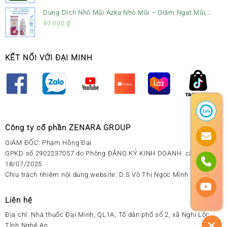
Dung Dịch Nhỏ Mũi Azka Nhỏ Mũi – Giảm Ngạt Mũi,
Sổ Mũi Cho Trẻ Sơ Sinh
40.000
₫
KẾT NỐI VỚI ĐẠI MINH
Công ty cổ phần ZENARA GROUP
GIÁM ĐỐC: Phạm Hồng Đại
GPKD số 2902237057 do Phòng ĐĂNG KÝ KINH DOANH cấp ngày
18/07/2025
Chịu trách nhiệm nội dung website: D.S Võ Thị Ngọc Minh
Liên hệ
Địa chỉ:
Nhà thuốc Đại Minh, QL1A, Tổ dân phố số 2, xã Nghi Lộc,
Tỉnh Nghệ An