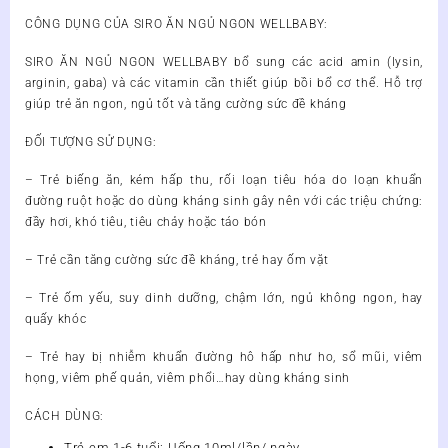
CÔNG DỤNG CỦA SIRO ĂN NGỦ NGON WELLBABY:
SIRO ĂN NGỦ NGON WELLBABY bổ sung các acid amin (lysin,
arginin, gaba) và các vitamin cần thiết giúp bồi bổ cơ thể. Hỗ trợ
giúp trẻ ăn ngon, ngủ tốt và tăng cường sức đề kháng
ĐỐI TƯỢNG SỬ DỤNG:
– Trẻ biếng ăn, kém hấp thu, rối loạn tiêu hóa do loạn khuẩn
đường ruột hoặc do dùng kháng sinh gây nên với các triệu chứng:
đầy hơi, khó tiêu, tiêu chảy hoặc táo bón
– Trẻ cần tăng cường sức đề kháng, trẻ hay ốm vặt
– Trẻ ốm yếu, suy dinh dưỡng, chậm lớn, ngủ không ngon, hay
quấy khóc
– Trẻ hay bị nhiễm khuẩn đường hô hấp như ho, sổ mũi, viêm
họng, viêm phế quản, viêm phổi…hay dùng kháng sinh
CÁCH DÙNG:
Trẻ em 1-6 tuổi: Uống 10ml/lần/ ngày