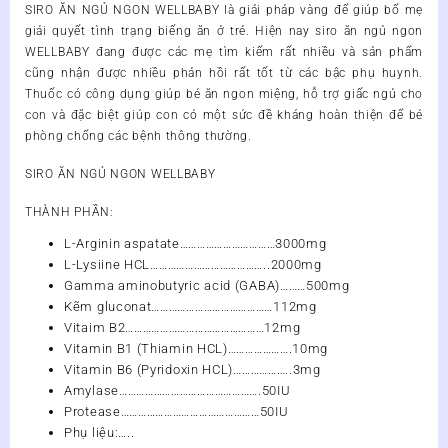
SIRO ĂN NGỦ NGON WELLBABY
là giải pháp vàng để giúp bố mẹ
giải quyết tình trạng biếng ăn ở trẻ. Hiện nay siro ăn ngủ ngon
WELLBABY đang được các mẹ tìm kiếm rất nhiều và sản phẩm
cũng nhận được nhiều phản hồi rất tốt từ các bậc phụ huynh.
Thuốc có công dụng giúp bé ăn ngon miệng, hỗ trợ giấc ngủ cho
con và đặc biệt giúp con có một sức đề kháng hoàn thiện để bé
phòng chống các bệnh thông thường.
SIRO ĂN NGỦ NGON WELLBABY
THÀNH PHẦN:
L-Arginin aspatate……………………………3000mg
L-Lysiine HCL…………………………………..2000mg
Gamma aminobutyric acid (GABA)………500mg
Kẽm gluconat……………………………………112mg
Vitaim B2…………………………………………12mg
Vitamin B1 (Thiamin HCL)………………….10mg
Vitamin B6 (Pyridoxin HCL)………………..3mg
Amylase………………………………………….50IU
Protease…………………………………………50IU
Phụ liệu:…..