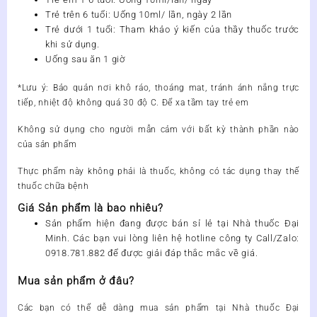
Trẻ trên 6 tuổi: Uống 10ml/ lần, ngày 2 lần
Trẻ dưới 1 tuổi: Tham khảo ý kiến của thầy thuốc trước
khi sử dụng.
Uống sau ăn 1 giờ
*Lưu ý: Bảo quản nơi khô ráo, thoáng mat, tránh ánh nắng trực
tiếp, nhiệt độ không quá 30 độ C. Để xa tầm tay trẻ em
Không sử dụng cho người mẫn cảm với bất kỳ thành phần nào
của sản phẩm
Thực phẩm này không phải là thuốc, không có tác dụng thay thế
thuốc chữa bệnh
Giá Sản phẩm là bao nhiêu?
Sản phẩm
hiện đang được bán sỉ lẻ tại
Nhà thuốc Đại
Minh
. Các bạn vui lòng liên hệ hotline công ty
Call/Zalo:
0918.781.882
để được giải đáp thắc mắc về giá.
Mua sản phẩm ở đâu?
Các bạn có thể dễ dàng mua
sản phẩm
tại
Nhà thuốc Đại