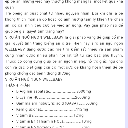
ép bé ăn, nhưng việc này thường không mang lại một kết quả khả
quan
Trẻ biếng ăn xuất phát từ nhiều nguyên nhân. Đôi khi chỉ là bé
không thích món ăn đó hoặc do ảnh hưởng tâm lý khiến trẻ chán
ăn, có cái nhìn tiêu cực về việc ăn uống. Vậy giải pháp nào để
giúp bé giải quyết tình trạng này?
SIRO ĂN NGỦ NGON WELLBABY
là giải pháp vàng để giúp bố mẹ
giải quyết tình trạng biếng ăn ở trẻ. Hiện nay siro ăn ngủ ngon
WELLBABY đang được các mẹ tìm kiếm rất nhiều và sản phẩm
cũng nhận được nhiều phản hồi rất tốt từ các bậc phụ huynh.
Thuốc có công dụng giúp bé ăn ngon miệng, hỗ trợ giấc ngủ cho
con và đặc biệt giúp con có một sức đề kháng hoàn thiện để bé
phòng chống các bệnh thông thường.
SIRO ĂN NGỦ NGON WELLBABY
THÀNH PHẦN:
L-Arginin aspatate……………………………3000mg
L-Lysiine HCL…………………………………..2000mg
Gamma aminobutyric acid (GABA)………500mg
Kẽm gluconat……………………………………112mg
Vitaim B2…………………………………………12mg
Vitamin B1 (Thiamin HCL)………………….10mg
Vitamin B6 (Pyridoxin HCL)………………..3mg