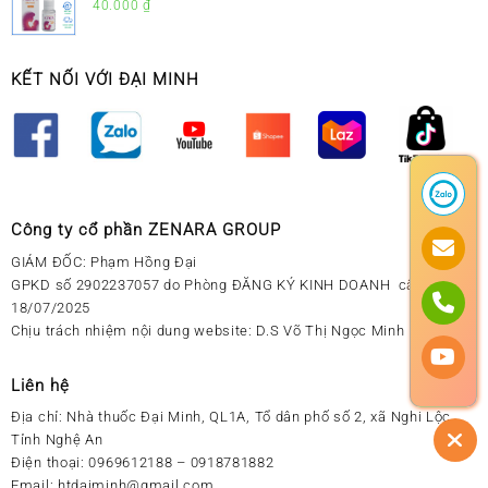
Sổ Mũi Cho Trẻ Sơ Sinh
40.000
₫
KẾT NỐI VỚI ĐẠI MINH
Công ty cổ phần ZENARA GROUP
GIÁM ĐỐC: Phạm Hồng Đại
GPKD số 2902237057 do Phòng ĐĂNG KÝ KINH DOANH cấp ngày
18/07/2025
Chịu trách nhiệm nội dung website: D.S Võ Thị Ngọc Minh
Liên hệ
Địa chỉ:
Nhà thuốc Đại Minh, QL1A, Tổ dân phố số 2, xã Nghi Lộc,
Tỉnh Nghệ An
Điện thoại:
0969612188 – 0918781882
Email:
htdaiminh@gmail.com