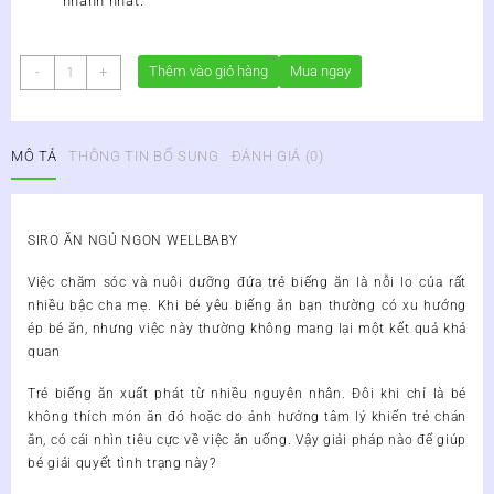
nhanh nhất.
WELLBABY
Thêm vào giỏ hàng
Mua ngay
-
+
-
BỔ
SUNG
MÔ TẢ
THÔNG TIN BỔ SUNG
ĐÁNH GIÁ (0)
VITAMIN
CẦN
THIẾT,
GIÚP
SIRO ĂN NGỦ NGON WELLBABY
BÉ
ĂN
Việc chăm sóc và nuôi dưỡng đứa trẻ biếng ăn là nỗi lo của rất
NGON
nhiều bậc cha mẹ. Khi bé yêu biếng ăn bạn thường có xu hướng
NGỦ
ép bé ăn, nhưng việc này thường không mang lại một kết quả khả
TỐT
quan
số
lượng
Trẻ biếng ăn xuất phát từ nhiều nguyên nhân. Đôi khi chỉ là bé
không thích món ăn đó hoặc do ảnh hưởng tâm lý khiến trẻ chán
ăn, có cái nhìn tiêu cực về việc ăn uống. Vậy giải pháp nào để giúp
bé giải quyết tình trạng này?