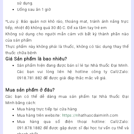
sử dụng.
Uống sau ăn 1 giờ
*Lưu ý: Bảo quản nơi khô ráo, thoáng mat, tránh ánh nắng trực
tiếp, nhiệt độ không quá 30 độ C. Để xa tầm tay trẻ em
Không sử dụng cho người mẫn cảm với bất kỳ thành phần nào
của sản phẩm
Thực phẩm này không phải là thuốc, không có tác dụng thay thế
thuốc chữa bệnh
Giá Sản phẩm là bao nhiêu?
Sản phẩm
hiện đang được bán sỉ lẻ tại
Nhà thuốc Đại Minh
.
Các bạn vui lòng liên hệ hotline công ty
Call/Zalo:
0918.781.882
để được giải đáp thắc mắc về giá.
Mua sản phẩm ở đâu?
Các bạn có thể dễ dàng mua
sản phẩm
tại
Nhà thuốc Đại
Minh
bằng cách:
Mua hàng trực tiếp tại cửa hàng
Mua hàng trên website:
https://n
hathuocdaiminh.com
Mua hàng qua số điện thoại hotline
:
Call/Zalo:
091.878.1882
để được gặp dược sĩ đại học tư vấn cụ thể và