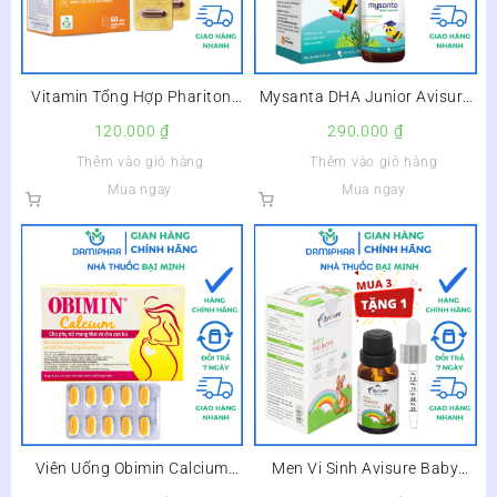
Vitamin Tổng Hợp Phariton
Mysanta DHA Junior Avisure
TVP Hộp 60 Viên –
Lọ 30ml –
120.000
₫
290.000
₫
Thêm vào giỏ hàng
Thêm vào giỏ hàng
Mua ngay
Mua ngay
Viên Uống Obimin Calcium
Men Vi Sinh Avisure Baby
Hộp 30 Viên – Hỗ Trợ Bổ Sung
Probiotic Lọ 10ml – Giảm Rối