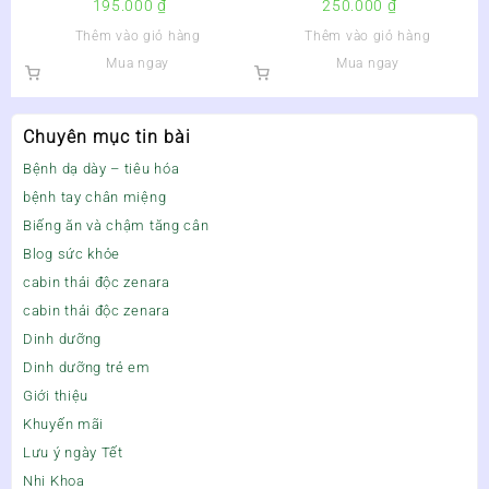
195.000
₫
250.000
₫
Calcium, Magnesium, Vitamin
Loạn Tiêu Hóa –
Thêm vào giỏ hàng
Thêm vào giỏ hàng
D3 & FOS –
Mua ngay
Mua ngay
Chuyên mục tin bài
Bệnh dạ dày – tiêu hóa
bệnh tay chân miệng
Biếng ăn và chậm tăng cân
Blog sức khỏe
cabin thải độc zenara
cabin thải độc zenara
Dinh dưỡng
Dinh dưỡng trẻ em
Giới thiệu
Khuyến mãi
Lưu ý ngày Tết
Nhi Khoa