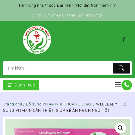
Skip
Hệ thống nhà thuốc Đại Minh “Nơi đặt trọn niềm tin”
to
content
HOTLINE: 0969612188 - 0918781882
Danh mục
Trang chủ
/
Bổ sung VITAMIN & KHOÁNG CHẤT
/ WELLBABY – BỔ
SUNG VITAMIN CẦN THIẾT, GIÚP BÉ ĂN NGON NGỦ TỐT