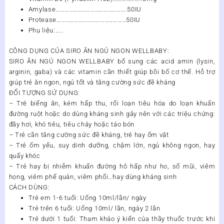
Amylase………………………………………….50IU
Protease…………………………………………50IU
Phụ liệu:…..
CÔNG DỤNG CỦA SIRO ĂN NGỦ NGON WELLBABY:
SIRO ĂN NGỦ NGON WELLBABY bổ sung các acid amin (lysin,
arginin, gaba) và các vitamin cần thiết giúp bồi bổ cơ thể. Hỗ trợ
giúp trẻ ăn ngon, ngủ tốt và tăng cường sức đề kháng
ĐỐI TƯỢNG SỬ DỤNG:
– Trẻ biếng ăn, kém hấp thu, rối loạn tiêu hóa do loạn khuẩn
đường ruột hoặc do dùng kháng sinh gây nên với các triệu chứng:
đầy hơi, khó tiêu, tiêu chảy hoặc táo bón
– Trẻ cần tăng cường sức đề kháng, trẻ hay ốm vặt
– Trẻ ốm yếu, suy dinh dưỡng, chậm lớn, ngủ không ngon, hay
quấy khóc
– Trẻ hay bị nhiễm khuẩn đường hô hấp như ho, sổ mũi, viêm
họng, viêm phế quản, viêm phổi…hay dùng kháng sinh
CÁCH DÙNG:
Trẻ em 1-6 tuổi: Uống 10ml/lần/ ngày
Trẻ trên 6 tuổi: Uống 10ml/ lần, ngày 2 lần
Trẻ dưới 1 tuổi: Tham khảo ý kiến của thầy thuốc trước khi