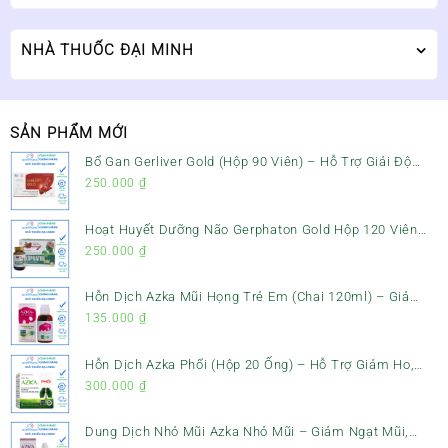
NHÀ THUỐC ĐẠI MINH
SẢN PHẨM MỚI
Bổ Gan Gerliver Gold (Hộp 90 Viên) – Hỗ Trợ Giải Độc
Gan, Mát Gan & Bảo Vệ Gan
250.000
₫
Hoạt Huyết Dưỡng Não Gerphaton Gold Hộp 120 Viên
– Giảm Đau Đầu, Hoa Mắt, Chóng Mặt & Rối Loạn Tiền
250.000
₫
Đình
Hỗn Dịch Azka Mũi Họng Trẻ Em (Chai 120ml) – Giảm
Ho, Tiêu Đờm & Đau Rát Họng
135.000
₫
Hỗn Dịch Azka Phổi (Hộp 20 Ống) – Hỗ Trợ Giảm Ho,
Tiêu Đờm & Bổ Phổi
300.000
₫
Dung Dịch Nhỏ Mũi Azka Nhỏ Mũi – Giảm Ngạt Mũi,