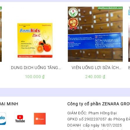
DUNG DỊCH UỐNG TĂNG
VIÊN UỐNG LỢI SỮA ÍCH
SỨC ĐỀ KHÁNG ANMIKIDS
MẪU LỢI NHI – Còn
100.000
₫
240.000
₫
ZINC
hàng,Hộp 2 vỉ x 10 viên
ĐẠI MINH
Công ty cổ phần ZENARA GR
GIÁM ĐỐC: Phạm Hồng Đại
GPKD số 2902237057 do Phòng Đ
DOANH cấp ngày 18/07/2025