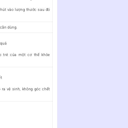
 hút vào lượng thước sau đó
 cần dùng.
 quả
p trẻ của một cơ thể khỏe
ết
 ra vệ sinh, không góc chết