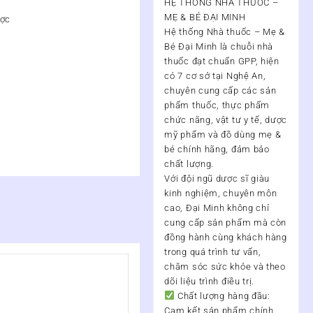
HỆ THỐNG NHÀ THUỐC –
MẸ & BÉ ĐẠI MINH
ược
Hệ thống Nhà thuốc – Mẹ &
Bé Đại Minh
là chuỗi nhà
thuốc đạt chuẩn
GPP
, hiện
có
7 cơ sở tại Nghệ An
,
chuyên cung cấp các sản
phẩm thuốc, thực phẩm
chức năng, vật tư y tế, dược
mỹ phẩm và đồ dùng mẹ &
bé chính hãng, đảm bảo
chất lượng.
Với đội ngũ
dược sĩ giàu
kinh nghiệm, chuyên môn
cao
, Đại Minh không chỉ
cung cấp sản phẩm mà còn
đồng hành cùng khách hàng
trong quá trình
tư vấn,
chăm sóc sức khỏe và theo
dõi liệu trình điều trị
.
Chất lượng hàng đầu:
Cam kết sản phẩm chính