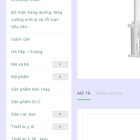
Bổ thận tráng dương, tăng
cường sinh lý và rối loạn
tiểu tiện
Giảm cân
Hô hấp – Xoang
Mẹ và bé
Mỹ phẩm
Sản phẩm bán chạy
MÔ TẢ
ĐÁNH GIÁ (0)
Sản phẩm DLC
Sữa các loại
Thiết bị y tế
Thiết Bị Y Tế , Máy