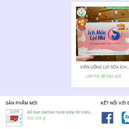
VIÊN UỐNG LỢI SỮA ÍCH
MẪU LỢI NHI
Liên hệ để báo giá
SẢN PHẨM MỚI
KẾT NỐI VỚI 
Bổ Gan Gerliver Gold (Hộp 90 Viên)
– Hỗ Trợ Giải Độc Gan, Mát Gan &
250.000
₫
Bảo Vệ Gan