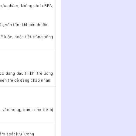
hực phẩm, không chưa BPA,
t, yên tâm khi bón thuốc.
ể luộc, hoặc tiệt trùng bằng
ó dạng đầu ti, khi trẻ uống
iến trẻ dễ dàng chấp nhận.
vào họng, tránh cho trẻ bị
iểm soát lưu lượng