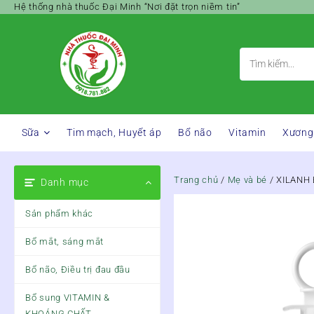
Skip
Hệ thống nhà thuốc Đại Minh “Nơi đặt trọn niềm tin”
to
content
Sữa
Tim mạch, Huyết áp
Bổ não
Vitamin
Xương
Trang chủ
/
Mẹ và bé
/ XILANH
Danh mục
Sản phẩm khác
Bổ mắt, sáng mắt
Bổ não, Điều trị đau đầu
Bổ sung VITAMIN &
KHOÁNG CHẤT