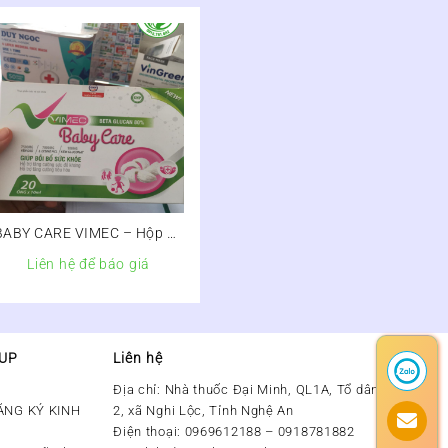
BABY CARE VIMEC – Hộp 20
ống x 10ml
Liên hệ để báo giá
OUP
Liên hệ
Địa chỉ:
Nhà thuốc Đại Minh, QL1A, Tổ dân phố số
ĂNG KÝ KINH
2, xã Nghi Lộc, Tỉnh Nghệ An
Điện thoại:
0969612188 – 0918781882