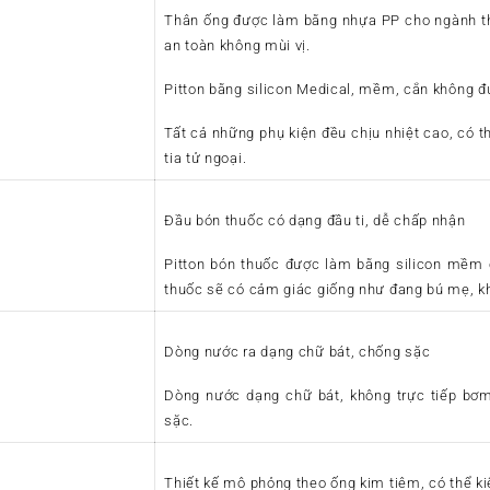
Thân ống được làm bằng nhựa PP cho ngành t
an toàn không mùi vị.
Pitton bằng silicon Medical, mềm, cắn không đứ
Tất cả những phụ kiện đều chịu nhiệt cao, có th
tia tử ngoại.
Đầu bón thuốc có dạng đầu ti, dễ chấp nhận
Pitton bón thuốc được làm bằng silicon mềm c
thuốc sẽ có cảm giác giống như đang bú mẹ, kh
Dòng nước ra dạng chữ bát, chống sặc
Dòng nước dạng chữ bát, không trực tiếp bơm 
sặc.
Thiết kế mô phỏng theo ống kim tiêm, có thể k