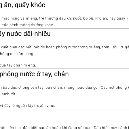
g ăn, quấy khóc
êm mạc họng và miệng, trẻ thường
đau khi nuốt
,
bỏ bú
,
khó ăn
, hay
quấy k
i các bệnh thông thường khác.
ảy nước dãi nhiều
u xuất hiện
các vết loét đỏ hoặc phỏng nước trong miệng, trên lưỡi, lợi
gâ
không chịu ăn uống.
 của tay chân miệng
.
phỏng nước ở tay, chân
h bầu dục
ở lòng bàn tay, bàn chân, mông hoặc đầu gối. Các nốt phỏn
 sinh tốt.
 vì đây là nguồn lây truyền virus.
nôn liên tục
, đặc biệt sau ăn hoặc khi đang sốt cao. Dấu hiệu này cảnh