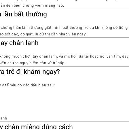
 dẫn đến biến chứng viêm màng não.
u lần bất thường
 chứng thần kinh thường
giật mình bất thường
, kể cả khi không có tiến
o sốt cao, co giật, lừ đừ thì cần nhập viện ngay.
tay chân lạnh
hông muốn chơi, tay chân lạnh, vã mồ hôi, da tái hoặc nổi vân tím
, đây
iến chứng nguy hiểm cần xử trí gấp.
a trẻ đi khám ngay?
 y tế nếu có các dấu hiệu sau:
hanh
y chân miệng đúng cách