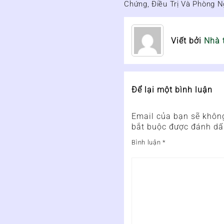
Chứng, Điều Trị Và Phòng 
hướng
bài
Viết bởi
Nhà 
viết
Để lại một bình luận
Email của bạn sẽ không
bắt buộc được đánh d
Bình luận
*