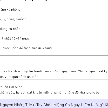
bằng xà phòng
, ly, chén, muỗng
 dụng cá nhân
à ít nhất 10–14 ngày
m, nước uống để tăng sức đề kháng
 là chìa khóa giúp trẻ tránh biến chứng nguy hiểm
. Chỉ cần quan sát k
on vượt qua bệnh an toàn.
thuốc Đại Minh
chăm sóc, hạ sốt, sát khuẩn miệng và hỗ trợ tăng đề kháng cho bé.
 Nguyên Nhân, Triệu
Tay Chân Miệng Có Nguy Hiểm Không? Kh