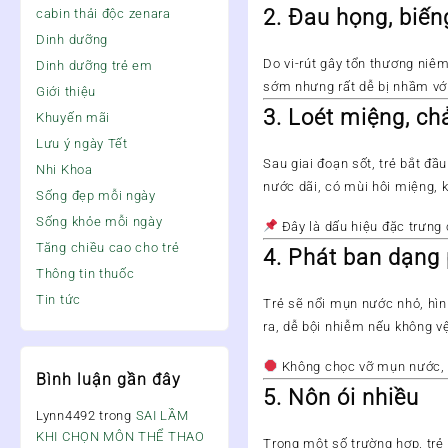
2.
Đau họng, biến
cabin thải độc zenara
Dinh dưỡng
Do vi-rút gây tổn thương ni
Dinh dưỡng trẻ em
sớm nhưng rất dễ bị nhầm vớ
Giới thiệu
3.
Loét miệng, ch
Khuyến mãi
Lưu ý ngày Tết
Sau giai đoạn sốt, trẻ bắt đầ
Nhi Khoa
nước dãi, có mùi hôi miệng, 
Sống đẹp mỗi ngày
Sống khỏe mỗi ngày
Đây là dấu hiệu
đặc trưng
Tăng chiều cao cho trẻ
4.
Phát ban dạng 
Thông tin thuốc
Tin tức
Trẻ sẽ nổi
mụn nước nhỏ, hìn
ra
, dễ bội nhiễm nếu không vệ
Không chọc vỡ mụn nước
,
Bình luận gần đây
5.
Nôn ói nhiều
Lynn4492
trong
SAI LẦM
KHI CHỌN MÔN THỂ THAO
Trong một số trường hợp, trẻ