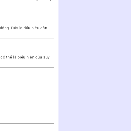
g động. Đây là dấu hiệu
cần
 có thể là biểu hiện của
suy