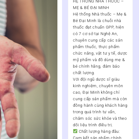
HỆ THỐNG NHÀ THUỐC –
MẸ & BÉ ĐẠI MINH
Hệ thống Nhà thuốc – Mẹ &
Bé Đại Minh
là chuỗi nhà
thuốc đạt chuẩn
GPP
, hiện
có
7 cơ sở tại Nghệ An
,
chuyên cung cấp các sản
phẩm thuốc, thực phẩm
chức năng, vật tư y tế, dược
mỹ phẩm và đồ dùng mẹ &
bé chính hãng, đảm bảo
chất lượng.
Với đội ngũ
dược sĩ giàu
kinh nghiệm, chuyên môn
cao
, Đại Minh không chỉ
cung cấp sản phẩm mà còn
đồng hành cùng khách hàng
trong quá trình
tư vấn,
chăm sóc sức khỏe và theo
dõi liệu trình điều trị
.
Chất lượng hàng đầu:
Cam kết sản phẩm chính