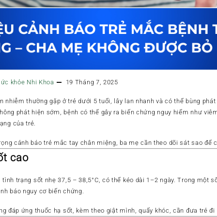
sức khỏe
Nhi Khoa
19 Tháng 7, 2025
n nhiễm thường gặp ở trẻ dưới 5 tuổi, lây lan nhanh và có thể bùng phá
 không phát hiện sớm, bệnh có thể gây ra
biến chứng nguy hiểm
như viêm
mạng
của trẻ.
trọng cảnh báo trẻ mắc tay chân miệng
, ba mẹ cần theo dõi sát sao để c
ốt cao
 tình trạng
sốt nhẹ 37,5 – 38,5°C
, có thể kéo dài 1–2 ngày. Trong một số
cảnh báo nguy cơ biến chứng.
ông đáp ứng thuốc hạ sốt, kèm theo giật mình, quấy khóc, cần đưa trẻ đ