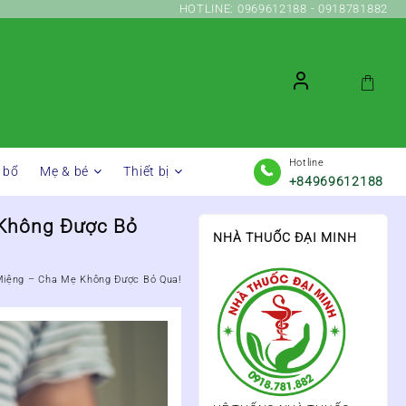
HOTLINE: 0969612188 - 0918781882
Hotline
 bổ
Mẹ & bé
Thiết bị
+84969612188
 Không Được Bỏ
NHÀ THUỐC ĐẠI MINH
Miệng – Cha Mẹ Không Được Bỏ Qua!