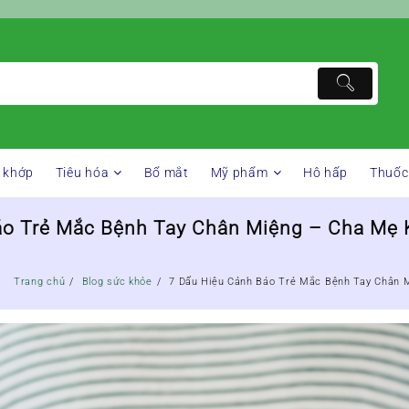
 khớp
Tiêu hóa
Bổ mắt
Mỹ phẩm
Hô hấp
Thuốc
áo Trẻ Mắc Bệnh Tay Chân Miệng – Cha Mẹ
Trang chủ
Blog sức khỏe
7 Dấu Hiệu Cảnh Báo Trẻ Mắc Bệnh Tay Chân 