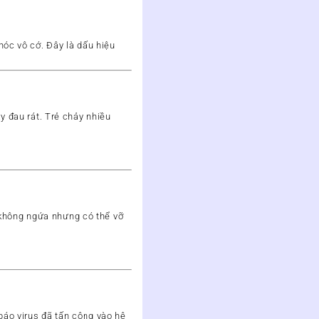
hóc
vô cớ. Đây là dấu hiệu
y đau rát. Trẻ chảy nhiều
g không ngứa nhưng
có thể vỡ
 báo
virus đã tấn công vào hệ