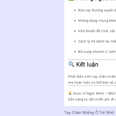
Rửa tay thường xuyên 
Không dùng chung khăn
Khử khuẩn đồ chơi, vật
Cách ly trẻ bệnh tại nh
Bổ sung vitamin C, kẽ
Kết luận
Phát hiện sớm tay chân miệng
mẹ hoàn toàn có thể bảo vệ c
Dược sĩ Ngọc Minh – Nhà 
Sẵn sàng
tư vấn miễn phí
về 
Tay Chân Miệng Ở Trẻ Nhỏ:
Điều