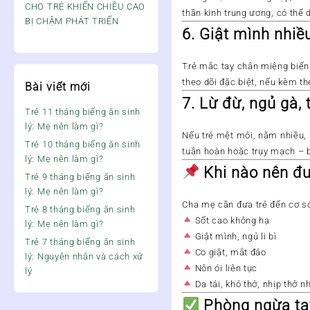
CHO TRẺ KHIẾN CHIỀU CAO
thần kinh trung ương
, có thể
BỊ CHẬM PHÁT TRIỂN
6.
Giật mình nhiề
Trẻ mắc tay chân miệng biến
theo dõi đặc biệt
, nếu kèm the
Bài viết mới
7.
Lừ đừ, ngủ gà, 
Trẻ 11 tháng biếng ăn sinh
lý: Mẹ nên làm gì?
Nếu trẻ
mệt mỏi, nằm nhiều, k
Trẻ 10 tháng biếng ăn sinh
tuần hoàn hoặc trụy mạch
– b
lý: Mẹ nên làm gì?
Khi nào nên đư
Trẻ 9 tháng biếng ăn sinh
lý: Mẹ nên làm gì?
Cha mẹ cần đưa trẻ đến cơ sở
Trẻ 8 tháng biếng ăn sinh
Sốt cao không hạ
lý: Mẹ nên làm gì?
Giật mình, ngủ li bì
Trẻ 7 tháng biếng ăn sinh
Co giật, mắt đảo
lý: Nguyên nhân và cách xử
Nôn ói liên tục
lý
Da tái, khó thở, nhịp thở n
Phòng ngừa ta