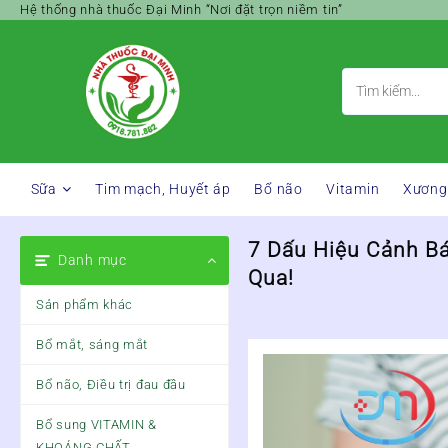
Skip
Hệ thống nhà thuốc Đại Minh “Nơi đặt trọn niềm tin”
to
content
Sữa
Tim mạch, Huyết áp
Bổ não
Vitamin
Xương
7 Dấu Hiệu Cảnh B
Danh mục
Qua!
Sản phẩm khác
Bổ mắt, sáng mắt
Bổ não, Điều trị đau đầu
Bổ sung VITAMIN &
KHOÁNG CHẤT