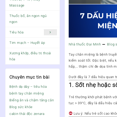
Massage
Thuốc bổ, ăn ngon ngủ
ngon
Tiêu hóa
Tim mạch – Huyết áp
Nhà thuốc Đại Minh
Blog 
Xương khớp, điều trị thoái
Tay chân miệng
là bệnh truyề
hóa
kiểm soát tốt. Đặc biệt, nếu
hấp,… thậm chí
đe dọa tính 
Chuyên mục tin bài
Dưới đây là
7 dấu hiệu quan 
1.
Sốt nhẹ hoặc s
Bệnh dạ dày – tiêu hóa
bệnh tay chân miệng
Trẻ thường khởi phát bệnh với
Biếng ăn và chậm tăng cân
tục > 39°C, đây là dấu hiệu 
Blog sức khỏe
Lưu ý
: Nếu trẻ sốt cao kh
cabin thải độc zenara