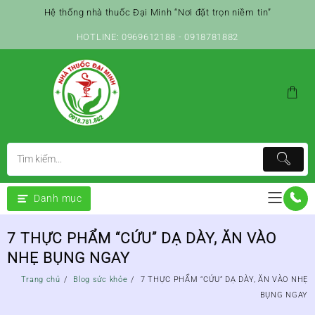
Skip
Hệ thống nhà thuốc Đại Minh “Nơi đặt trọn niềm tin”
to
content
HOTLINE: 0969612188 - 0918781882
Danh mục
7 THỰC PHẨM “CỨU” DẠ DÀY, ĂN VÀO
NHẸ BỤNG NGAY
Trang chủ
Blog sức khỏe
7 THỰC PHẨM “CỨU” DẠ DÀY, ĂN VÀO NHẸ
BỤNG NGAY