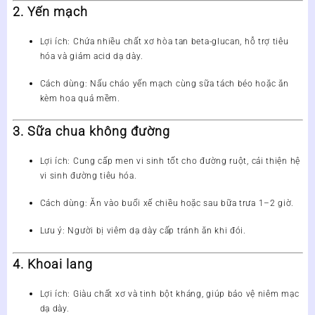
2. Yến mạch
Lợi ích
: Chứa nhiều chất xơ hòa tan beta-glucan, hỗ trợ tiêu
hóa và giảm acid dạ dày.
Cách dùng
: Nấu cháo yến mạch cùng sữa tách béo hoặc ăn
kèm hoa quả mềm.
3. Sữa chua không đường
Lợi ích
: Cung cấp men vi sinh tốt cho đường ruột, cải thiện hệ
vi sinh đường tiêu hóa.
Cách dùng
: Ăn vào buổi xế chiều hoặc sau bữa trưa 1–2 giờ.
Lưu ý
: Người bị viêm dạ dày cấp tránh ăn khi đói.
4. Khoai lang
Lợi ích
: Giàu chất xơ và tinh bột kháng, giúp bảo vệ niêm mạc
dạ dày.