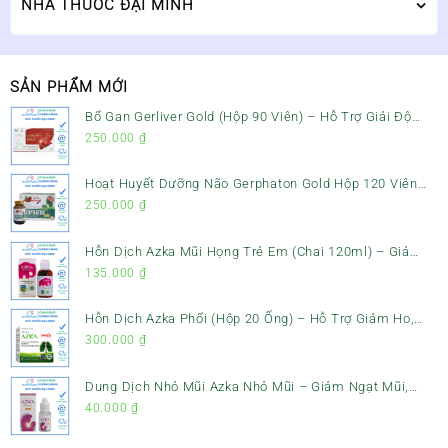
NHÀ THUỐC ĐẠI MINH
SẢN PHẨM MỚI
Bổ Gan Gerliver Gold (Hộp 90 Viên) – Hỗ Trợ Giải Độc
Gan, Mát Gan & Bảo Vệ Gan
250.000
₫
Hoạt Huyết Dưỡng Não Gerphaton Gold Hộp 120 Viên
– Giảm Đau Đầu, Hoa Mắt, Chóng Mặt & Rối Loạn Tiền
250.000
₫
Đình
Hỗn Dịch Azka Mũi Họng Trẻ Em (Chai 120ml) – Giảm
Ho, Tiêu Đờm & Đau Rát Họng
135.000
₫
Hỗn Dịch Azka Phổi (Hộp 20 Ống) – Hỗ Trợ Giảm Ho,
Tiêu Đờm & Bổ Phổi
300.000
₫
Dung Dịch Nhỏ Mũi Azka Nhỏ Mũi – Giảm Ngạt Mũi,
Sổ Mũi Cho Trẻ Sơ Sinh
40.000
₫