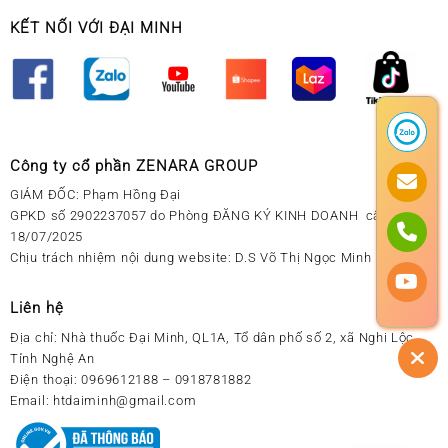
KẾT NỐI VỚI ĐẠI MINH
Công ty cổ phần ZENARA GROUP
GIÁM ĐỐC: Phạm Hồng Đại
GPKD số 2902237057 do Phòng ĐĂNG KÝ KINH DOANH cấp ngày
18/07/2025
Chịu trách nhiệm nội dung website: D.S Võ Thị Ngọc Minh
Liên hệ
Địa chỉ:
Nhà thuốc Đại Minh, QL1A, Tổ dân phố số 2, xã Nghi Lộc,
Tỉnh Nghệ An
Điện thoại:
0969612188 – 0918781882
Email:
htdaiminh@gmail.com