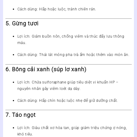
Cách dùng
: Hấp hoặc luộc, tránh chiên rán.
5. Gừng tươi
Lợi ích
: Giảm buồn nôn, chống viêm và thúc đẩy lưu thông
máu.
Cách dùng
: Thái lát mỏng pha trà ấm hoặc thêm vào món ăn.
6. Bông cải xanh (súp lơ xanh)
Lợi ích
: Chứa sulforaphane giúp tiêu diệt vi khuẩn HP –
nguyên nhân gây viêm loét dạ dày.
Cách dùng
: Hấp chín hoặc luộc nhẹ để giữ dưỡng chất.
7. Táo ngọt
Lợi ích
: Giàu chất xơ hòa tan, giúp giảm triệu chứng ợ nóng,
khó tiêu.