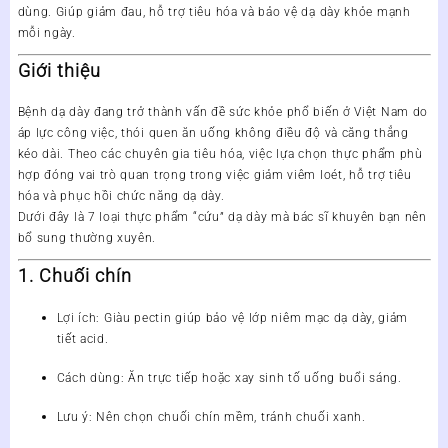
dùng. Giúp giảm đau, hỗ trợ tiêu hóa và bảo vệ dạ dày khỏe mạnh
mỗi ngày.
Giới thiệu
Bệnh dạ dày đang trở thành vấn đề sức khỏe phổ biến ở Việt Nam do
áp lực công việc, thói quen ăn uống không điều độ và căng thẳng
kéo dài. Theo các chuyên gia tiêu hóa, việc lựa chọn thực phẩm phù
hợp đóng vai trò quan trọng trong việc
giảm viêm loét, hỗ trợ tiêu
hóa và phục hồi chức năng dạ dày
.
Dưới đây là
7 loại thực phẩm “cứu” dạ dày
mà bác sĩ khuyên bạn nên
bổ sung thường xuyên.
1. Chuối chín
Lợi ích
: Giàu pectin giúp bảo vệ lớp niêm mạc dạ dày, giảm
tiết acid.
Cách dùng
: Ăn trực tiếp hoặc xay sinh tố uống buổi sáng.
Lưu ý
: Nên chọn chuối chín mềm, tránh chuối xanh.