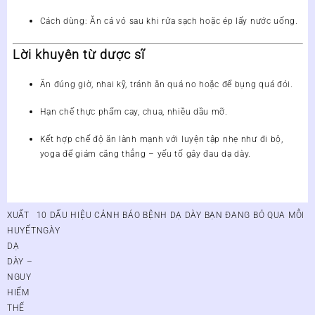
Cách dùng
: Ăn cả vỏ sau khi rửa sạch hoặc ép lấy nước uống.
Lời khuyên từ dược sĩ
Ăn đúng giờ, nhai kỹ, tránh ăn quá no hoặc để bụng quá đói.
Hạn chế thực phẩm cay, chua, nhiều dầu mỡ.
Kết hợp chế độ ăn lành mạnh với luyện tập nhẹ như đi bộ,
yoga để giảm căng thẳng – yếu tố gây đau dạ dày.
Điều
XUẤT
10 DẤU HIỆU CẢNH BÁO BỆNH DẠ DÀY BẠN ĐANG BỎ QUA MỖI
hướng
HUYẾT
NGÀY
bài
DẠ
viết
DÀY –
NGUY
HIỂM
THẾ