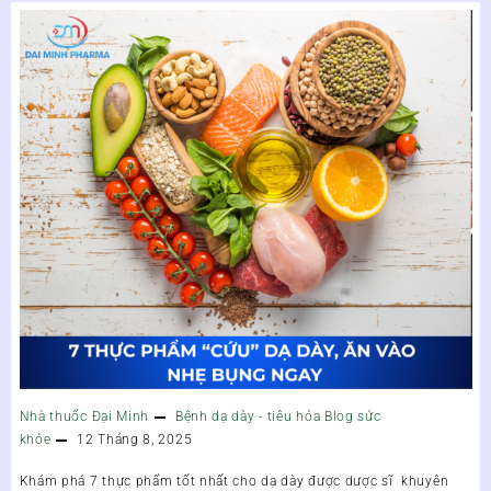
Nhà thuốc Đại Minh
Bệnh dạ dày - tiêu hóa
Blog sức
khỏe
12 Tháng 8, 2025
Khám phá 7 thực phẩm tốt nhất cho dạ dày được dược sĩ khuyên