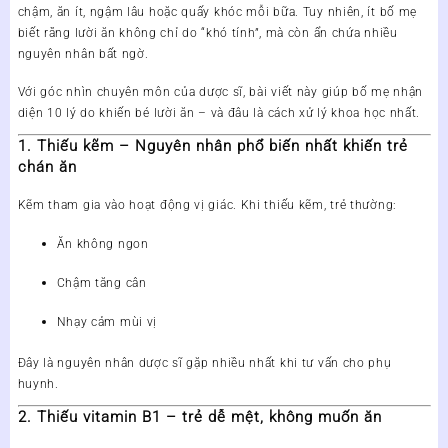
chậm, ăn ít, ngậm lâu hoặc quấy khóc mỗi bữa. Tuy nhiên, ít bố mẹ
biết rằng
lười ăn không chỉ do “khó tính”, mà còn ẩn chứa nhiều
nguyên nhân bất ngờ
.
Với góc nhìn chuyên môn của
dược sĩ
, bài viết này giúp bố mẹ nhận
diện 10 lý do khiến bé lười ăn – và đâu là cách xử lý khoa học nhất.
1. Thiếu kẽm – Nguyên nhân phổ biến nhất khiến trẻ
chán ăn
Kẽm tham gia vào hoạt động vị giác. Khi thiếu kẽm, trẻ thường:
Ăn không ngon
Chậm tăng cân
Nhạy cảm mùi vị
Đây là nguyên nhân dược sĩ gặp nhiều nhất khi tư vấn cho phụ
huynh.
2. Thiếu vitamin B1 – trẻ dễ mệt, không muốn ăn