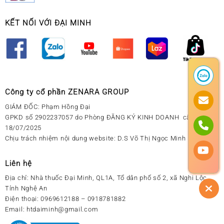
KẾT NỐI VỚI ĐẠI MINH
Công ty cổ phần ZENARA GROUP
GIÁM ĐỐC: Phạm Hồng Đại
GPKD số 2902237057 do Phòng ĐĂNG KÝ KINH DOANH cấp ngày
18/07/2025
Chịu trách nhiệm nội dung website: D.S Võ Thị Ngọc Minh
Liên hệ
Địa chỉ:
Nhà thuốc Đại Minh, QL1A, Tổ dân phố số 2, xã Nghi Lộc,
Tỉnh Nghệ An
Điện thoại:
0969612188 – 0918781882
Email:
htdaiminh@gmail.com