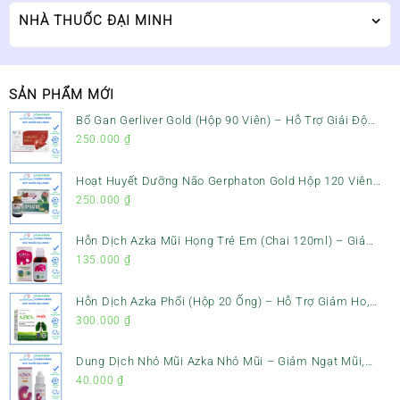
NHÀ THUỐC ĐẠI MINH
SẢN PHẨM MỚI
Bổ Gan Gerliver Gold (Hộp 90 Viên) – Hỗ Trợ Giải Độc
Gan, Mát Gan & Bảo Vệ Gan
250.000
₫
Hoạt Huyết Dưỡng Não Gerphaton Gold Hộp 120 Viên
– Giảm Đau Đầu, Hoa Mắt, Chóng Mặt & Rối Loạn Tiền
250.000
₫
Đình
Hỗn Dịch Azka Mũi Họng Trẻ Em (Chai 120ml) – Giảm
Ho, Tiêu Đờm & Đau Rát Họng
135.000
₫
Hỗn Dịch Azka Phổi (Hộp 20 Ống) – Hỗ Trợ Giảm Ho,
Tiêu Đờm & Bổ Phổi
300.000
₫
Dung Dịch Nhỏ Mũi Azka Nhỏ Mũi – Giảm Ngạt Mũi,
Sổ Mũi Cho Trẻ Sơ Sinh
40.000
₫