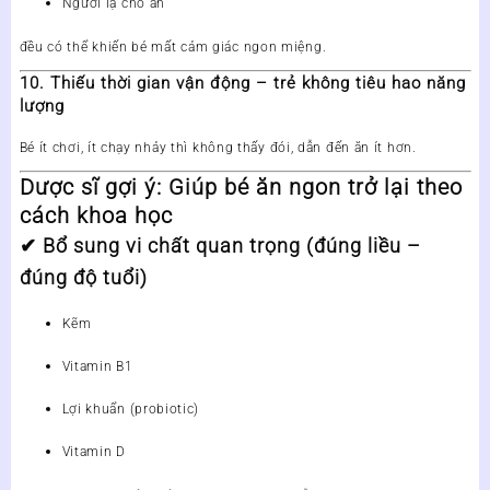
Người lạ cho ăn
đều có thể khiến bé mất cảm giác ngon miệng.
10. Thiếu thời gian vận động – trẻ không tiêu hao năng
lượng
Bé ít chơi, ít chạy nhảy thì
không thấy đói
, dẫn đến ăn ít hơn.
Dược sĩ gợi ý: Giúp bé ăn ngon trở lại theo
cách khoa học
✔
Bổ sung vi chất quan trọng (đúng liều –
đúng độ tuổi)
Kẽm
Vitamin B1
Lợi khuẩn (probiotic)
Vitamin D