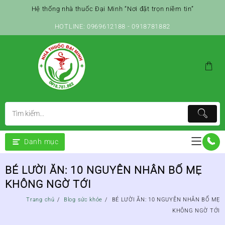
Skip
Hệ thống nhà thuốc Đại Minh “Nơi đặt trọn niềm tin”
to
content
HOTLINE: 0969612188 - 0918781882
Danh mục
BÉ LƯỜI ĂN: 10 NGUYÊN NHÂN BỐ MẸ
KHÔNG NGỜ TỚI
Trang chủ
Blog sức khỏe
BÉ LƯỜI ĂN: 10 NGUYÊN NHÂN BỐ MẸ
KHÔNG NGỜ TỚI