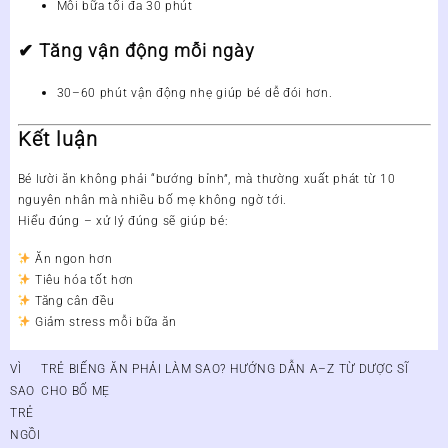
Mỗi bữa tối đa 30 phút
✔
Tăng vận động mỗi ngày
30–60 phút vận động nhẹ giúp bé dễ đói hơn.
Kết luận
Bé lười ăn
không phải “bướng bỉnh”
, mà thường xuất phát từ 10
nguyên nhân mà nhiều bố mẹ không ngờ tới.
Hiểu đúng – xử lý đúng sẽ giúp bé:
Ăn ngon hơn
Tiêu hóa tốt hơn
Tăng cân đều
Giảm stress mỗi bữa ăn
Điều
VÌ
TRẺ BIẾNG ĂN PHẢI LÀM SAO? HƯỚNG DẪN A–Z TỪ DƯỢC SĨ
hướng
SAO
CHO BỐ MẸ
bài
TRẺ
viết
NGỒI