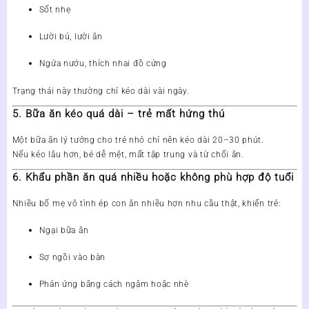
Sốt nhẹ
Lười bú, lười ăn
Ngứa nướu, thích nhai đồ cứng
Trạng thái này thường chỉ kéo dài vài ngày.
5. Bữa ăn kéo quá dài – trẻ mất hứng thú
Một bữa ăn lý tưởng cho trẻ nhỏ chỉ nên kéo dài
20–30 phút
.
Nếu kéo lâu hơn, bé dễ mệt, mất tập trung và từ chối ăn.
6. Khẩu phần ăn quá nhiều hoặc không phù hợp độ tuổi
Nhiều bố mẹ vô tình ép con ăn nhiều hơn nhu cầu thật, khiến trẻ:
Ngại bữa ăn
Sợ ngồi vào bàn
Phản ứng bằng cách ngậm hoặc nhè