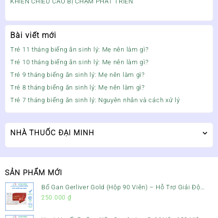
KHIẾN CHIỀU CAO BỊ CHẬM PHÁT TRIỂN
Bài viết mới
Trẻ 11 tháng biếng ăn sinh lý: Mẹ nên làm gì?
Trẻ 10 tháng biếng ăn sinh lý: Mẹ nên làm gì?
Trẻ 9 tháng biếng ăn sinh lý: Mẹ nên làm gì?
Trẻ 8 tháng biếng ăn sinh lý: Mẹ nên làm gì?
Trẻ 7 tháng biếng ăn sinh lý: Nguyên nhân và cách xử lý
NHÀ THUỐC ĐẠI MINH
SẢN PHẨM MỚI
Bổ Gan Gerliver Gold (Hộp 90 Viên) – Hỗ Trợ Giải Độc
Gan, Mát Gan & Bảo Vệ Gan
250.000
₫