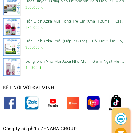
Hoạt Huyết Dưỡng Não Gerphaton Gold Hộp 120 Viên
– Giảm Đau Đầu, Hoa Mắt, Chóng Mặt & Rối Loạn Tiền
250.000
₫
Đình
Hỗn Dịch Azka Mũi Họng Trẻ Em (Chai 120ml) – Giảm
Ho, Tiêu Đờm & Đau Rát Họng
135.000
₫
Hỗn Dịch Azka Phổi (Hộp 20 Ống) – Hỗ Trợ Giảm Ho,
Tiêu Đờm & Bổ Phổi
300.000
₫
Dung Dịch Nhỏ Mũi Azka Nhỏ Mũi – Giảm Ngạt Mũi,
Sổ Mũi Cho Trẻ Sơ Sinh
40.000
₫
KẾT NỐI VỚI ĐẠI MINH
Công ty cổ phần ZENARA GROUP