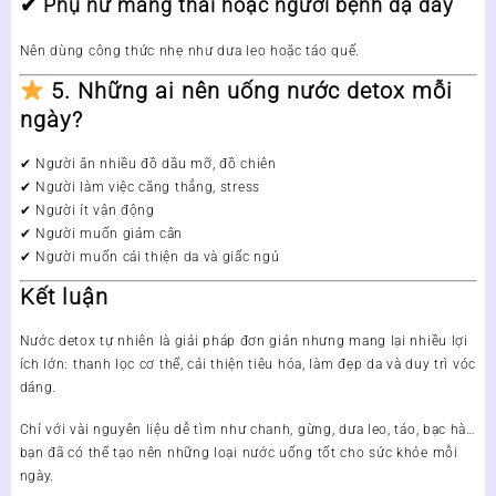
✔ Phụ nữ mang thai hoặc người bệnh dạ dày
Nên dùng công thức nhẹ như dưa leo hoặc táo quế.
5. Những ai nên uống nước detox mỗi
ngày?
✔ Người ăn nhiều đồ dầu mỡ, đồ chiên
✔ Người làm việc căng thẳng, stress
✔ Người ít vận động
✔ Người muốn giảm cân
✔ Người muốn cải thiện da và giấc ngủ
Kết luận
Nước detox tự nhiên
là giải pháp đơn giản nhưng mang lại nhiều lợi
ích lớn: thanh lọc cơ thể, cải thiện tiêu hóa, làm đẹp da và duy trì vóc
dáng.
Chỉ với vài nguyên liệu dễ tìm như chanh, gừng, dưa leo, táo, bạc hà…
bạn đã có thể tạo nên những loại nước uống tốt cho sức khỏe mỗi
ngày.