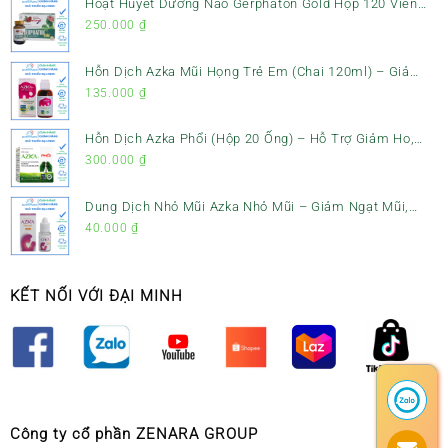
Hoạt Huyết Dưỡng Não Gerphaton Gold Hộp 120 Viên
– Giảm Đau Đầu, Hoa Mắt, Chóng Mặt & Rối Loạn Tiền
250.000
₫
Đình
Hỗn Dịch Azka Mũi Họng Trẻ Em (Chai 120ml) – Giảm
Ho, Tiêu Đờm & Đau Rát Họng
135.000
₫
Hỗn Dịch Azka Phổi (Hộp 20 Ống) – Hỗ Trợ Giảm Ho,
Tiêu Đờm & Bổ Phổi
300.000
₫
Dung Dịch Nhỏ Mũi Azka Nhỏ Mũi – Giảm Ngạt Mũi,
Sổ Mũi Cho Trẻ Sơ Sinh
40.000
₫
KẾT NỐI VỚI ĐẠI MINH
Công ty cổ phần ZENARA GROUP