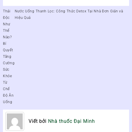
Điều
Thải
Nước Uống Thanh Lọc: Công Thức Detox Tại Nhà Đơn Giản và
hướng
Độc
Hiệu Quả
bài
Như
viết
Thế
Nào?
Bí
Quyết
Tăng
Cường
Sức
Khỏe
Từ
Chế
Độ Ăn
Uống
Viết bởi
Nhà thuốc Đại Minh