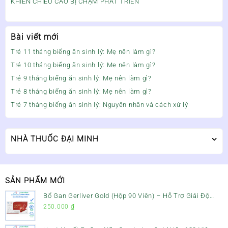
KHIẾN CHIỀU CAO BỊ CHẬM PHÁT TRIỂN
Bài viết mới
Trẻ 11 tháng biếng ăn sinh lý: Mẹ nên làm gì?
Trẻ 10 tháng biếng ăn sinh lý: Mẹ nên làm gì?
Trẻ 9 tháng biếng ăn sinh lý: Mẹ nên làm gì?
Trẻ 8 tháng biếng ăn sinh lý: Mẹ nên làm gì?
Trẻ 7 tháng biếng ăn sinh lý: Nguyên nhân và cách xử lý
NHÀ THUỐC ĐẠI MINH
SẢN PHẨM MỚI
Bổ Gan Gerliver Gold (Hộp 90 Viên) – Hỗ Trợ Giải Độc
Gan, Mát Gan & Bảo Vệ Gan
250.000
₫