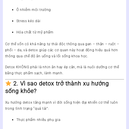
Ô nhiễm môi trường
Stress kéo dài
Hóa chất từ mỹ phẩm
Cơ thể vốn có khả năng tự thải độc thông qua
gan – thận – ruột –
phổi – da
, và detox giúp các cơ quan này hoạt động hiệu quả hơn
thông qua
chế độ ăn uống và lối sống khoa học
.
Detox KHÔNG phải là nhịn ăn hay ép cân, mà là
nuôi dưỡng cơ thể
bằng thực phẩm sạch, lành mạnh
.
2. Vì sao detox trở thành xu hướng
sống khỏe?
Xu hướng detox tăng mạnh vì đời sống hiện đại khiến cơ thể luôn
trong tình trạng “quá tải”:
Thực phẩm nhiều phụ gia