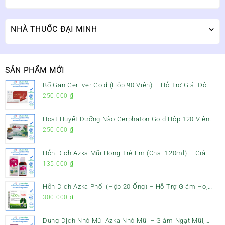
NHÀ THUỐC ĐẠI MINH
SẢN PHẨM MỚI
Bổ Gan Gerliver Gold (Hộp 90 Viên) – Hỗ Trợ Giải Độc
Gan, Mát Gan & Bảo Vệ Gan
250.000
₫
Hoạt Huyết Dưỡng Não Gerphaton Gold Hộp 120 Viên
– Giảm Đau Đầu, Hoa Mắt, Chóng Mặt & Rối Loạn Tiền
250.000
₫
Đình
Hỗn Dịch Azka Mũi Họng Trẻ Em (Chai 120ml) – Giảm
Ho, Tiêu Đờm & Đau Rát Họng
135.000
₫
Hỗn Dịch Azka Phổi (Hộp 20 Ống) – Hỗ Trợ Giảm Ho,
Tiêu Đờm & Bổ Phổi
300.000
₫
Dung Dịch Nhỏ Mũi Azka Nhỏ Mũi – Giảm Ngạt Mũi,