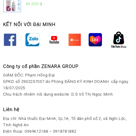
Sổ Mũi Cho Trẻ Sơ Sinh
40.000
₫
KẾT NỐI VỚI ĐẠI MINH
Công ty cổ phần ZENARA GROUP
GIÁM ĐỐC: Phạm Hồng Đại
GPKD số 2902237057 do Phòng ĐĂNG KÝ KINH DOANH cấp ngày
18/07/2025
Chịu trách nhiệm nội dung website: D.S Võ Thị Ngọc Minh
Liên hệ
Địa chỉ:
Nhà thuốc Đại Minh, QL1A, Tổ dân phố số 2, xã Nghi Lộc,
Tỉnh Nghệ An
Điện thoại:
0969612188 – 0918781882