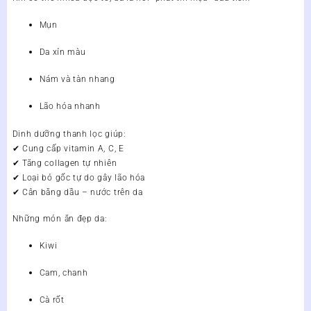
Mụn
Da xỉn màu
Nám và tàn nhang
Lão hóa nhanh
Dinh dưỡng thanh lọc giúp:
✔ Cung cấp vitamin A, C, E
✔ Tăng collagen tự nhiên
✔ Loại bỏ gốc tự do gây lão hóa
✔ Cân bằng dầu – nước trên da
Những món ăn đẹp da:
Kiwi
Cam, chanh
Cà rốt