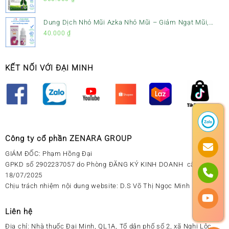
Dung Dịch Nhỏ Mũi Azka Nhỏ Mũi – Giảm Ngạt Mũi,
Sổ Mũi Cho Trẻ Sơ Sinh
40.000
₫
KẾT NỐI VỚI ĐẠI MINH
Công ty cổ phần ZENARA GROUP
GIÁM ĐỐC: Phạm Hồng Đại
GPKD số 2902237057 do Phòng ĐĂNG KÝ KINH DOANH cấp ngày
18/07/2025
Chịu trách nhiệm nội dung website: D.S Võ Thị Ngọc Minh
Liên hệ
Địa chỉ:
Nhà thuốc Đại Minh, QL1A, Tổ dân phố số 2, xã Nghi Lộc,