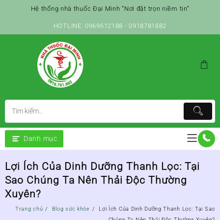
Skip
Hệ thống nhà thuốc Đại Minh “Nơi đặt trọn niềm tin”
to
content
HOTLINE: 0969612188 - 0918781882
Danh mục
Lợi Ích Của Dinh Dưỡng Thanh Lọc: Tại
Sao Chúng Ta Nên Thải Độc Thường
Xuyên?
Trang chủ
Blog sức khỏe
Lợi Ích Của Dinh Dưỡng Thanh Lọc: Tại Sao
Chúng Ta Nên Thải Độc Thường Xuyên?