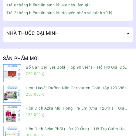
Trẻ 8 tháng biếng ăn sinh lý: Mẹ nên làm gì?
Trẻ 7 tháng biếng ăn sinh lý: Nguyên nhân và cách xử lý
NHÀ THUỐC ĐẠI MINH
SẢN PHẨM MỚI
Bổ Gan Gerliver Gold (Hộp 90 Viên) – Hỗ Trợ Giải Độc
Gan, Mát Gan & Bảo Vệ Gan
250.000
₫
Hoạt Huyết Dưỡng Não Gerphaton Gold Hộp 120 Viên
– Giảm Đau Đầu, Hoa Mắt, Chóng Mặt & Rối Loạn Tiền
250.000
₫
Đình
Hỗn Dịch Azka Mũi Họng Trẻ Em (Chai 120ml) – Giảm
Ho, Tiêu Đờm & Đau Rát Họng
135.000
₫
Hỗn Dịch Azka Phổi (Hộp 20 Ống) – Hỗ Trợ Giảm Ho,
Tiêu Đờm & Bổ Phổi
300.000
₫