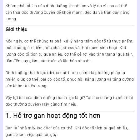
Khám phá lợi ích của dinh dưỡng thanh lọc và lý do vì sao cơ thể
cần thải độc thường xuyên để khỏe mạnh, đẹp da và tràn đầy năng
lượng.
Giới thiệu
Mỗi ngày, cơ thể chúng ta phải xử lý hàng trăm độc tố từ thực phẩm,
môi trường ô nhiễm, hóa chất, stress và thói quen sinh hoạt. Khi
lượng độc tố tích tụ quá nhiều, cơ thể dễ rơi vào tình trạng “quá tải”,
dẫn đến suy giảm sức khỏe và lão hóa nhanh.
Dinh dưỡng thanh lọc (detox nutrition)
chính là phương pháp tự
nhiên giúp cơ thể loại bỏ độc tố, phục hồi năng lượng và tăng cường
sức khỏe từ bên trong.
Vậy
lợi ích của dinh dưỡng thanh lọc
là gì? Tại sao chúng ta nên thải
độc thường xuyên? Hãy cùng tìm hiểu!
1. Hỗ trợ gan hoạt động tốt hơn
Gan là “nhà máy lọc độc” của cơ thể. Khi độc tố tích tụ quá nhiều,
gan sẽ làm việc quá tải, gây: