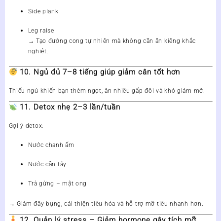
Side plank
Leg raise
→ Tạo đường cong tự nhiên mà không cần ăn kiêng khắc
nghiệt.
10. Ngủ đủ 7–8 tiếng giúp giảm cân tốt hơn
Thiếu ngủ khiến bạn thèm ngọt, ăn nhiều gấp đôi và khó giảm mỡ.
11. Detox nhẹ 2–3 lần/tuần
Gợi ý detox:
Nước chanh ấm
Nước cần tây
Trà gừng – mật ong
→ Giảm đầy bụng, cải thiện tiêu hóa và hỗ trợ mỡ tiêu nhanh hơn.
12. Quản lý stress – Giảm hormone gây tích mỡ