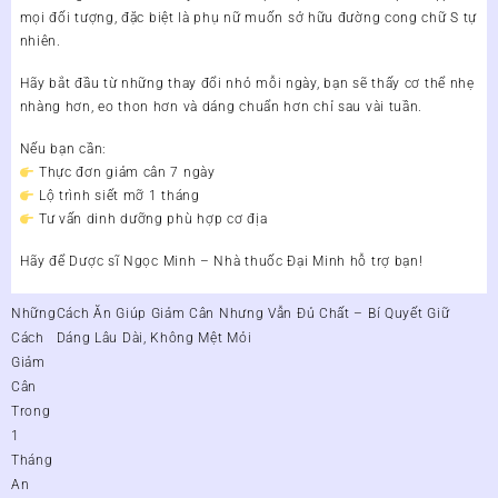
mọi đối tượng
, đặc biệt là phụ nữ muốn sở hữu đường cong chữ S tự
nhiên.
Hãy bắt đầu từ những thay đổi nhỏ mỗi ngày, bạn sẽ thấy cơ thể nhẹ
nhàng hơn, eo thon hơn và dáng chuẩn hơn chỉ sau vài tuần.
Nếu bạn cần:
Thực đơn giảm cân 7 ngày
Lộ trình siết mỡ 1 tháng
Tư vấn dinh dưỡng phù hợp cơ địa
Hãy để
Dược sĩ Ngọc Minh – Nhà thuốc Đại Minh
hỗ trợ bạn!
Điều
Những
Cách Ăn Giúp Giảm Cân Nhưng Vẫn Đủ Chất – Bí Quyết Giữ
hướng
Cách
Dáng Lâu Dài, Không Mệt Mỏi
bài
Giảm
viết
Cân
Trong
1
Tháng
An