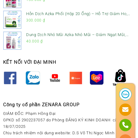
Hỗn Dịch Azka Phổi (Hộp 20 Ống) – Hỗ Trợ Giảm Ho,
Tiêu Đờm & Bổ Phổi
300.000
₫
Dung Dịch Nhỏ Mũi Azka Nhỏ Mũi – Giảm Ngạt Mũi,
Sổ Mũi Cho Trẻ Sơ Sinh
40.000
₫
KẾT NỐI VỚI ĐẠI MINH
Công ty cổ phần ZENARA GROUP
GIÁM ĐỐC: Phạm Hồng Đại
GPKD số 2902237057 do Phòng ĐĂNG KÝ KINH DOANH cấp ngày
18/07/2025
Chịu trách nhiệm nội dung website: D.S Võ Thị Ngọc Minh