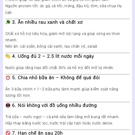
Nguồn protein tốt: ức gà, cá hồi, trứng, đậu hũ, tôm, sữa chua Hy
Lạp.
3. Ăn nhiều rau xanh và chất xơ
Chất xơ hỗ trợ tiêu hóa, giảm mỡ nội tạng và giúp vòng eo thon
nhanh.
Nên ăn: cải xoăn, bông cải xanh, rau chân vịt, salad.
4. Uống đủ 2 – 2.5 lít nước mỗi ngày
Nước giúp tăng trao đổi chất 30% và hỗ trợ đốt mỡ tự nhiên.
5. Chia nhỏ bữa ăn – Không để quá đói
Ăn 3 bữa chính + 1–2 bữa phụ lành mạnh giúp kiểm soát năng
lượng tốt hơn.
6. Nói không với đồ uống nhiều đường
Trà sữa – nước ngọt – cà phê sữa làm tăng mỡ bụng rất nhanh.
Hãy thay bằng nước lọc, nước trái cây tươi hoặc nước detox.
7. Hạn chế ăn sau 20h