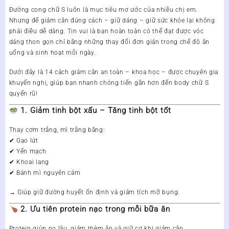
Đường cong chữ S luôn là mục tiêu mơ ước của nhiều chị em.
Nhưng để giảm cân đúng cách – giữ dáng – giữ sức khỏe lại không
phải điều dễ dàng. Tin vui là bạn hoàn toàn có thể đạt được vóc
dáng thon gọn chỉ bằng những thay đổi đơn giản trong chế độ ăn
uống và sinh hoạt mỗi ngày.
Dưới đây là
14 cách giảm cân an toàn – khoa học – được chuyên gia
khuyến nghị
, giúp bạn nhanh chóng tiến gần hơn đến body chữ S
quyến rũ!
1. Giảm tinh bột xấu – Tăng tinh bột tốt
Thay cơm trắng, mì trắng bằng:
✔ Gạo lứt
✔ Yến mạch
✔ Khoai lang
✔ Bánh mì nguyên cám
→ Giúp giữ đường huyết ổn định và giảm tích mỡ bụng.
2. Ưu tiên protein nạc trong mỗi bữa ăn
Protein giúp no lâu, giảm thèm ăn và giữ cơ khi giảm cân.