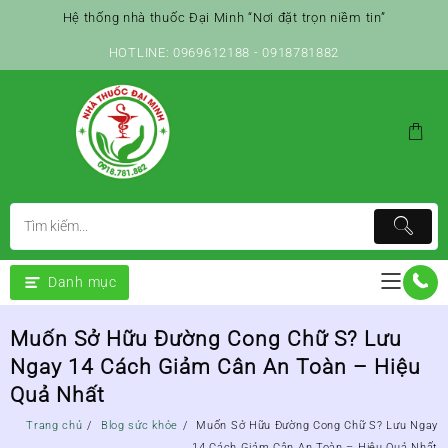
Skip
Hệ thống nhà thuốc Đại Minh “Nơi đặt trọn niềm tin”
to
content
HOTLINE: 0969612188 - 0918781882
Danh mục
Muốn Sở Hữu Đường Cong Chữ S? Lưu
Ngay 14 Cách Giảm Cân An Toàn – Hiệu
Quả Nhất
Trang chủ
Blog sức khỏe
Muốn Sở Hữu Đường Cong Chữ S? Lưu Ngay
14 Cách Giảm Cân An Toàn – Hiệu Quả Nhất