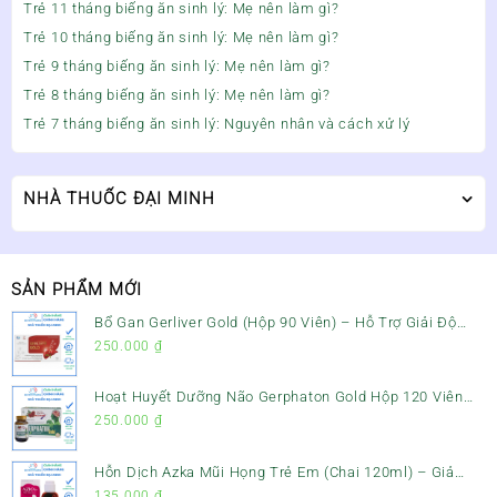
Trẻ 11 tháng biếng ăn sinh lý: Mẹ nên làm gì?
Trẻ 10 tháng biếng ăn sinh lý: Mẹ nên làm gì?
Trẻ 9 tháng biếng ăn sinh lý: Mẹ nên làm gì?
Trẻ 8 tháng biếng ăn sinh lý: Mẹ nên làm gì?
Trẻ 7 tháng biếng ăn sinh lý: Nguyên nhân và cách xử lý
NHÀ THUỐC ĐẠI MINH
SẢN PHẨM MỚI
Bổ Gan Gerliver Gold (Hộp 90 Viên) – Hỗ Trợ Giải Độc
Gan, Mát Gan & Bảo Vệ Gan
250.000
₫
Hoạt Huyết Dưỡng Não Gerphaton Gold Hộp 120 Viên
– Giảm Đau Đầu, Hoa Mắt, Chóng Mặt & Rối Loạn Tiền
250.000
₫
Đình
Hỗn Dịch Azka Mũi Họng Trẻ Em (Chai 120ml) – Giảm
Ho, Tiêu Đờm & Đau Rát Họng
135.000
₫