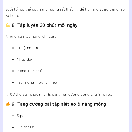
Buổi tối cơ thể đốt năng lượng rất thấp → dễ tích mỡ vùng bụng, eo
và hông.
8. Tập luyện 30 phút mỗi ngày
Không cần tập nặng, chỉ cần:
Đi bộ nhanh
Nhảy dây
Plank 1–2 phút
Tập mông – bụng – eo
→ Cơ thể săn chắc nhanh, cải thiện đường cong chữ S rõ rệt.
9. Tăng cường bài tập siết eo & nâng mông
Squat
Hip thrust