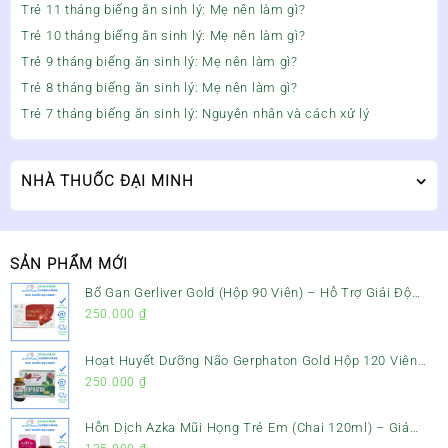
Trẻ 11 tháng biếng ăn sinh lý: Mẹ nên làm gì?
Trẻ 10 tháng biếng ăn sinh lý: Mẹ nên làm gì?
Trẻ 9 tháng biếng ăn sinh lý: Mẹ nên làm gì?
Trẻ 8 tháng biếng ăn sinh lý: Mẹ nên làm gì?
Trẻ 7 tháng biếng ăn sinh lý: Nguyên nhân và cách xử lý
NHÀ THUỐC ĐẠI MINH
SẢN PHẨM MỚI
Bổ Gan Gerliver Gold (Hộp 90 Viên) – Hỗ Trợ Giải Độc
Gan, Mát Gan & Bảo Vệ Gan
250.000
₫
Hoạt Huyết Dưỡng Não Gerphaton Gold Hộp 120 Viên
– Giảm Đau Đầu, Hoa Mắt, Chóng Mặt & Rối Loạn Tiền
250.000
₫
Đình
Hỗn Dịch Azka Mũi Họng Trẻ Em (Chai 120ml) – Giảm