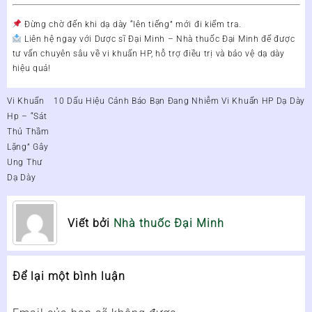
Đừng chờ đến khi dạ dày “lên tiếng” mới đi kiểm tra.
Liên hệ ngay với
Dược sĩ Đại Minh – Nhà thuốc Đại Minh
để được
tư vấn chuyên sâu về vi khuẩn HP
, hỗ trợ điều trị và bảo vệ dạ dày
hiệu quả!
Điều
Vi Khuẩn
10 Dấu Hiệu Cảnh Báo Bạn Đang Nhiễm Vi Khuẩn HP Dạ Dày
hướng
Hp – “Sát
bài
Thủ Thầm
viết
Lặng” Gây
Ung Thư
Dạ Dày
Viết bởi
Nhà thuốc Đại Minh
Để lại một bình luận