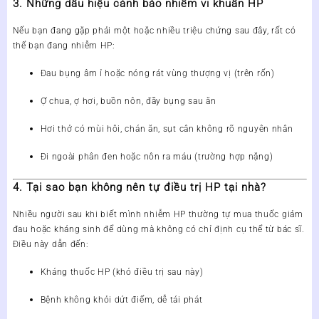
3. Những dấu hiệu cảnh báo nhiễm vi khuẩn HP
Nếu bạn đang gặp phải một hoặc nhiều triệu chứng sau đây, rất có
thể bạn đang nhiễm HP:
Đau bụng âm ỉ hoặc nóng rát vùng thượng vị (trên rốn)
Ợ chua, ợ hơi, buồn nôn, đầy bụng sau ăn
Hơi thở có mùi hôi, chán ăn, sụt cân không rõ nguyên nhân
Đi ngoài phân đen hoặc nôn ra máu (trường hợp nặng)
4. Tại sao bạn không nên tự điều trị HP tại nhà?
Nhiều người sau khi biết mình nhiễm HP thường tự mua thuốc giảm
đau hoặc kháng sinh để dùng mà không có chỉ định cụ thể từ bác sĩ.
Điều này dẫn đến:
Kháng thuốc HP (khó điều trị sau này)
Bệnh không khỏi dứt điểm, dễ tái phát