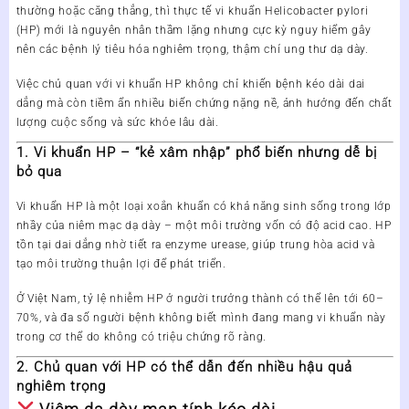
thường hoặc căng thẳng, thì thực tế
vi khuẩn Helicobacter pylori
(HP)
mới là nguyên nhân thầm lặng nhưng cực kỳ nguy hiểm gây
nên các bệnh lý tiêu hóa nghiêm trọng, thậm chí
ung thư dạ dày
.
Việc
chủ quan với vi khuẩn HP
không chỉ khiến bệnh kéo dài dai
dẳng mà còn tiềm ẩn nhiều biến chứng nặng nề, ảnh hưởng đến chất
lượng cuộc sống và sức khỏe lâu dài.
1. Vi khuẩn HP – “kẻ xâm nhập” phổ biến nhưng dễ bị
bỏ qua
Vi khuẩn
HP
là một loại xoắn khuẩn có khả năng sinh sống trong lớp
nhầy của niêm mạc dạ dày – một môi trường vốn có độ acid cao. HP
tồn tại dai dẳng nhờ tiết ra enzyme
urease
, giúp trung hòa acid và
tạo môi trường thuận lợi để phát triển.
Ở Việt Nam,
tỷ lệ nhiễm HP ở người trưởng thành có thể lên tới 60–
70%
, và đa số người bệnh không biết mình đang mang vi khuẩn này
trong cơ thể do không có triệu chứng rõ ràng.
2. Chủ quan với HP có thể dẫn đến nhiều hậu quả
nghiêm trọng