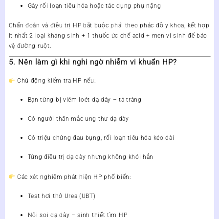
Gây rối loạn tiêu hóa hoặc tác dụng phụ nặng
Chẩn đoán và điều trị HP bắt buộc phải theo phác đồ y khoa, kết hợp
ít nhất 2 loại kháng sinh + 1 thuốc ức chế acid + men vi sinh để bảo
vệ đường ruột.
5. Nên làm gì khi nghi ngờ nhiễm vi khuẩn HP?
Chủ động kiểm tra HP nếu:
Bạn từng bị viêm loét dạ dày – tá tràng
Có người thân mắc ung thư dạ dày
Có triệu chứng đau bụng, rối loạn tiêu hóa kéo dài
Từng điều trị dạ dày nhưng không khỏi hẳn
Các xét nghiệm phát hiện HP phổ biến:
Test hơi thở Urea (UBT)
Nội soi dạ dày – sinh thiết tìm HP