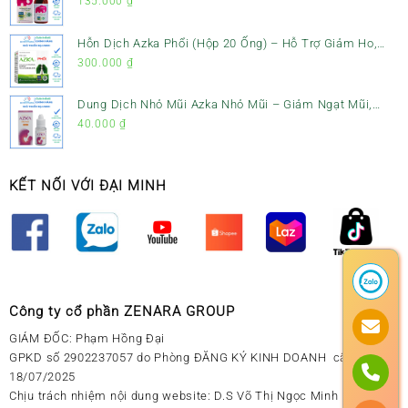
Ho, Tiêu Đờm & Đau Rát Họng
135.000
₫
Hỗn Dịch Azka Phổi (Hộp 20 Ống) – Hỗ Trợ Giảm Ho,
Tiêu Đờm & Bổ Phổi
300.000
₫
Dung Dịch Nhỏ Mũi Azka Nhỏ Mũi – Giảm Ngạt Mũi,
Sổ Mũi Cho Trẻ Sơ Sinh
40.000
₫
KẾT NỐI VỚI ĐẠI MINH
Công ty cổ phần ZENARA GROUP
GIÁM ĐỐC: Phạm Hồng Đại
GPKD số 2902237057 do Phòng ĐĂNG KÝ KINH DOANH cấp ngày
18/07/2025
Chịu trách nhiệm nội dung website: D.S Võ Thị Ngọc Minh