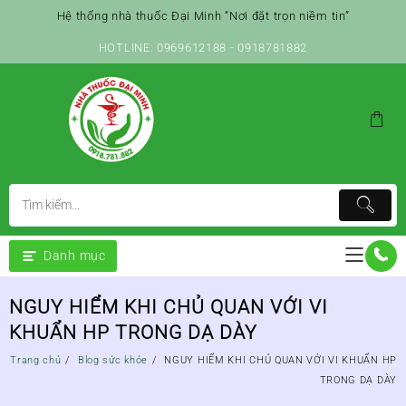
Skip
Hệ thống nhà thuốc Đại Minh “Nơi đặt trọn niềm tin”
to
content
HOTLINE: 0969612188 - 0918781882
Danh mục
NGUY HIỂM KHI CHỦ QUAN VỚI VI
KHUẨN HP TRONG DẠ DÀY
Trang chủ
Blog sức khỏe
NGUY HIỂM KHI CHỦ QUAN VỚI VI KHUẨN HP
TRONG DẠ DÀY