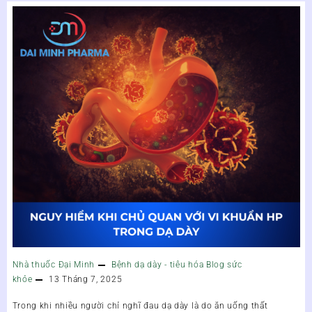
Nhà thuốc Đại Minh
Bệnh dạ dày - tiêu hóa
Blog sức
khỏe
13 Tháng 7, 2025
Trong khi nhiều người chỉ nghĩ đau dạ dày là do ăn uống thất