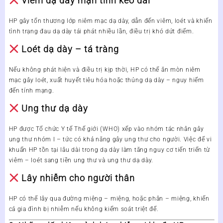
Viêm dạ dày mạn tính kéo dài
HP gây tổn thương lớp niêm mạc dạ dày, dẫn đến viêm, loét và khiến
tình trạng đau dạ dày tái phát nhiều lần, điều trị khó dứt điểm.
Loét dạ dày – tá tràng
Nếu không phát hiện và điều trị kịp thời, HP có thể ăn mòn niêm
mạc gây loét, xuất huyết tiêu hóa hoặc thủng dạ dày – nguy hiểm
đến tính mạng.
Ung thư dạ dày
HP được Tổ chức Y tế Thế giới (WHO) xếp vào
nhóm tác nhân gây
ung thư nhóm I
– tức có khả năng gây ung thư cho người. Việc để vi
khuẩn HP tồn tại lâu dài trong dạ dày làm tăng nguy cơ tiến triển từ
viêm – loét sang tiền ung thư và ung thư dạ dày.
Lây nhiễm cho người thân
HP có thể lây qua đường miệng – miệng, hoặc phân – miệng, khiến
cả gia đình bị nhiễm nếu không kiểm soát triệt để.