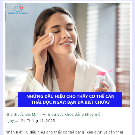
Nhà thuốc Đại Minh
Blog sức khỏe
Sống khỏe mỗi
ngày
24 Tháng 11, 2025
Nhận biết 10 dấu hiệu cho thấy cơ thể đang “kêu cứu” và cần thải