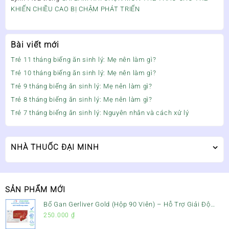
KHIẾN CHIỀU CAO BỊ CHẬM PHÁT TRIỂN
Bài viết mới
Trẻ 11 tháng biếng ăn sinh lý: Mẹ nên làm gì?
Trẻ 10 tháng biếng ăn sinh lý: Mẹ nên làm gì?
Trẻ 9 tháng biếng ăn sinh lý: Mẹ nên làm gì?
Trẻ 8 tháng biếng ăn sinh lý: Mẹ nên làm gì?
Trẻ 7 tháng biếng ăn sinh lý: Nguyên nhân và cách xử lý
NHÀ THUỐC ĐẠI MINH
SẢN PHẨM MỚI
Bổ Gan Gerliver Gold (Hộp 90 Viên) – Hỗ Trợ Giải Độc
Gan, Mát Gan & Bảo Vệ Gan
250.000
₫