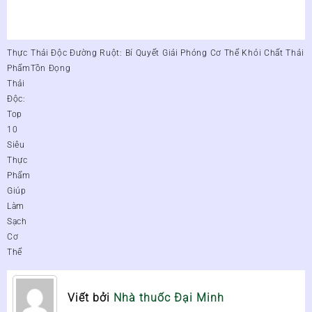
Điều
Thực
Thải Độc Đường Ruột: Bí Quyết Giải Phóng Cơ Thể Khỏi Chất Thải
hướng
Phẩm
Tồn Đọng
bài
Thải
viết
Độc:
Top
10
Siêu
Thực
Phẩm
Giúp
Làm
Sạch
Cơ
Thể
Viết bởi
Nhà thuốc Đại Minh