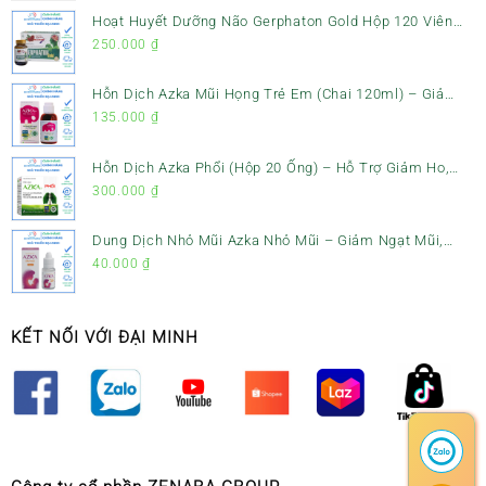
Hoạt Huyết Dưỡng Não Gerphaton Gold Hộp 120 Viên
– Giảm Đau Đầu, Hoa Mắt, Chóng Mặt & Rối Loạn Tiền
250.000
₫
Đình
Hỗn Dịch Azka Mũi Họng Trẻ Em (Chai 120ml) – Giảm
Ho, Tiêu Đờm & Đau Rát Họng
135.000
₫
Hỗn Dịch Azka Phổi (Hộp 20 Ống) – Hỗ Trợ Giảm Ho,
Tiêu Đờm & Bổ Phổi
300.000
₫
Dung Dịch Nhỏ Mũi Azka Nhỏ Mũi – Giảm Ngạt Mũi,
Sổ Mũi Cho Trẻ Sơ Sinh
40.000
₫
KẾT NỐI VỚI ĐẠI MINH