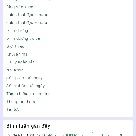
Blog sức khỏe
cabin thải độc zenara
cabin thải độc zenara
Dinh dưỡng
Dinh dưỡng trẻ em
Giới thiệu
Khuyến mãi
Lưu ý ngày Tết
Nhi Khoa
Sống đẹp mỗi ngày
Sống khỏe mỗi ngày
Tăng chiều cao cho trẻ
Thông tin thuốc
Tin tức
Bình luận gần đây
Lynn4492
trong
SAI LẦM KHI CHỌN MÔN THỂ THAO CHO TRẺ