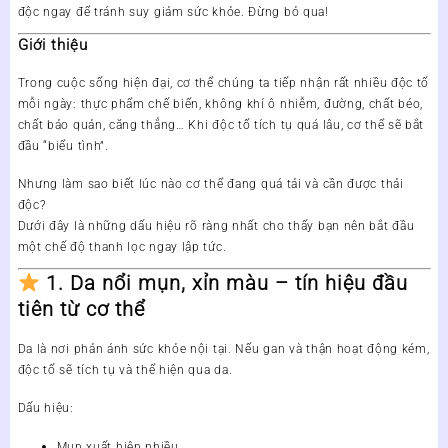
độc ngay để tránh suy giảm sức khỏe. Đừng bỏ qua!
Giới thiệu
Trong cuộc sống hiện đại, cơ thể chúng ta tiếp nhận rất nhiều độc tố
mỗi ngày: thực phẩm chế biến, không khí ô nhiễm, đường, chất béo,
chất bảo quản, căng thẳng… Khi độc tố tích tụ quá lâu, cơ thể sẽ bắt
đầu “biểu tình”.
Nhưng làm sao biết lúc nào cơ thể
đang quá tải
và cần được thải
độc?
Dưới đây là
những dấu hiệu rõ ràng nhất
cho thấy bạn nên bắt đầu
một chế độ thanh lọc ngay lập tức.
1. Da nổi mụn, xỉn màu – tín hiệu đầu
tiên từ cơ thể
Da là nơi phản ánh sức khỏe nội tại. Nếu gan và thận hoạt động kém,
độc tố sẽ tích tụ và thể hiện qua da.
Dấu hiệu:
Mụn xuất hiện nhiều