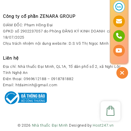
Công ty cổ phần ZENARA GROUP
GIÁM ĐỐC: Phạm Hồng Đại
GPKD số 2902237057 do Phòng ĐĂNG KÝ KINH DOANH cấp ngày
18/07/2025
Chịu trách nhiệm nội dung website: D.S Võ Thị Ngọc Minh
Liên hệ
Địa chỉ:
Nhà thuốc Đại Minh, QL1A, Tổ dân phố số 2, xã Nghi Lộc,
Tỉnh Nghệ An
Điện thoại:
0969612188 – 0918781882
Email:
htdaiminh@gmail.com
© 2026
Nhà thuốc Đại Minh
Designed by
Host247.vn