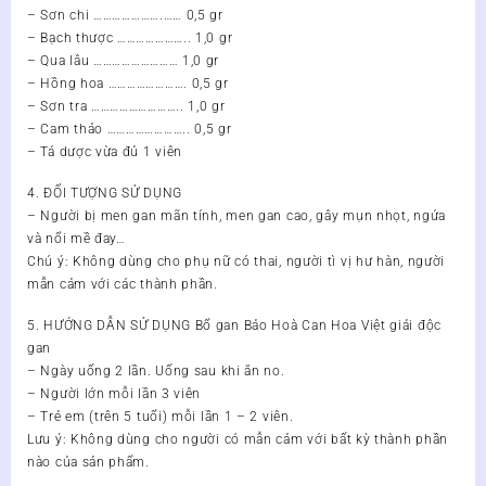
– Sơn chi ………………….…… 0,5 gr
– Bạch thược ………………….. 1,0 gr
– Qua lâu ……………………… 1,0 gr
– Hồng hoa ……………………. 0,5 gr
– Sơn tra ……………………….. 1,0 gr
– Cam thảo …………………….. 0,5 gr
– Tá dược vừa đủ 1 viên
4. ĐỐI TƯỢNG SỬ DỤNG
– Người bị men gan mãn tính, men gan cao, gây mụn nhọt, ngứa
và nổi mề đay…
Chú ý: Không dùng cho phụ nữ có thai, người tì vị hư hàn, người
mẫn cảm với các thành phần.
5. HƯỚNG DẪN SỬ DỤNG Bổ gan Bảo Hoà Can Hoa Việt giải độc
gan
– Ngày uống 2 lần. Uống sau khi ăn no.
– Người lớn mỗi lần 3 viên
– Trẻ em (trên 5 tuổi) mỗi lần 1 – 2 viên.
Lưu ý: Không dùng cho người có mẫn cảm với bất kỳ thành phần
nào của sản phẩm.