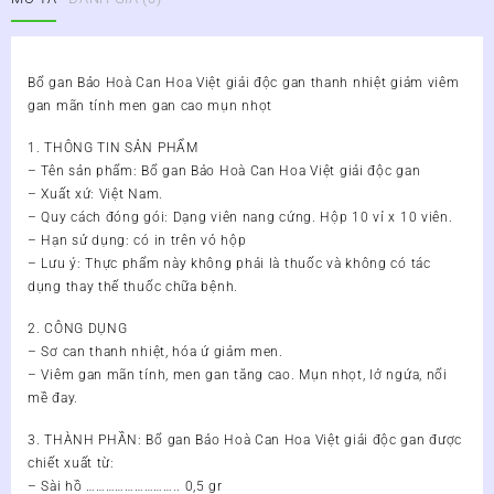
Can
Hoa
Việt
Hộp
Bổ gan Bảo Hoà Can Hoa Việt giải độc gan thanh nhiệt giảm viêm
100
gan mãn tính men gan cao mụn nhọt
Viên
số
1. THÔNG TIN SẢN PHẨM
lượng
– Tên sản phẩm: Bổ gan Bảo Hoà Can Hoa Việt giải độc gan
– Xuất xứ: Việt Nam.
– Quy cách đóng gói: Dạng viên nang cứng. Hộp 10 vỉ x 10 viên.
– Hạn sử dụng: có in trên vỏ hộp
– Lưu ý: Thực phẩm này không phải là thuốc và không có tác
dụng thay thế thuốc chữa bệnh.
2. CÔNG DỤNG
– Sơ can thanh nhiệt, hóa ứ giảm men.
– Viêm gan mãn tính, men gan tăng cao. Mụn nhọt, lở ngứa, nổi
mề đay.
3. THÀNH PHẦN: Bổ gan Bảo Hoà Can Hoa Việt giải độc gan được
chiết xuất từ:
– Sài hồ ……………………….. 0,5 gr