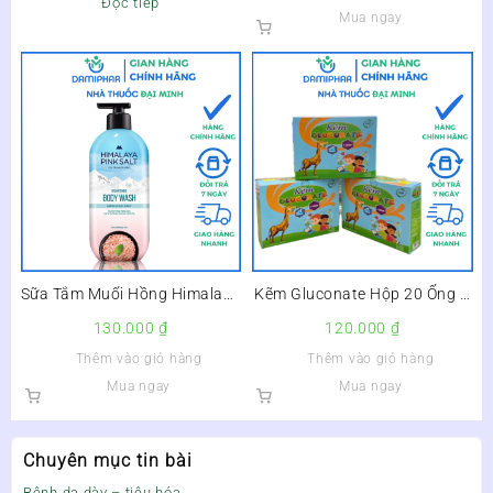
Đọc tiếp
Mua ngay
Sữa Tắm Muối Hồng Himalaya
Kẽm Gluconate Hộp 20 Ống –
Pink Salt Tươi Mát Và Sảng
Giúp Bé Ăn Ngon, Tăng Sức
130.000
₫
120.000
₫
Khoái Refresh & Clarify Lọ
Đề Kháng –
Thêm vào giỏ hàng
Thêm vào giỏ hàng
500g –
Mua ngay
Mua ngay
Chuyên mục tin bài
Bệnh dạ dày – tiêu hóa