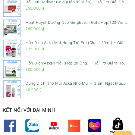
Bổ Gan Gerliver Gold (Hộp 90 Viên) – Hỗ Trợ Giải Độc
Gan, Mát Gan & Bảo Vệ Gan
250.000
₫
Hoạt Huyết Dưỡng Não Gerphaton Gold Hộp 120 Viên
– Giảm Đau Đầu, Hoa Mắt, Chóng Mặt & Rối Loạn Tiền
250.000
₫
Đình
Hỗn Dịch Azka Mũi Họng Trẻ Em (Chai 120ml) – Giảm
Ho, Tiêu Đờm & Đau Rát Họng
135.000
₫
Hỗn Dịch Azka Phổi (Hộp 20 Ống) – Hỗ Trợ Giảm Ho,
Tiêu Đờm & Bổ Phổi
300.000
₫
Dung Dịch Nhỏ Mũi Azka Nhỏ Mũi – Giảm Ngạt Mũi,
Sổ Mũi Cho Trẻ Sơ Sinh
40.000
₫
KẾT NỐI VỚI ĐẠI MINH