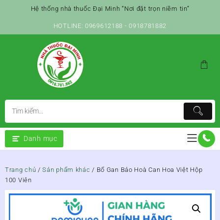
Skip
Hệ thống nhà thuốc Đại Minh “Nơi đặt trọn niềm tin”
to
content
HOTLINE: 0969612188 - 0918781882
Danh mục
Trang chủ
/
Sản phẩm khác
/ Bổ Gan Bảo Hoà Can Hoa Việt Hộp
100 Viên