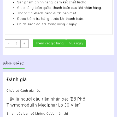
Sản phẩm chính hãng, cam kết chất lượng.
Giao hàng toàn quốc, thanh toán sau khi nhận hàng.
Thông tin khách hàng được bảo mật.
Được kiểm tra hàng trước khi thanh toán.
Chính sách đổi trả trong vòng 7 ngày.
Bổ
Thêm vào giỏ hàng
Mua ngay
-
+
Phổi
Thymomodulin
Mediphar
ĐÁNH GIÁ (0)
Lọ
30
Viên
Đánh giá
số
lượng
Chưa có đánh giá nào.
Hãy là người đầu tiên nhận xét “Bổ Phổi
Thymomodulin Mediphar Lọ 30 Viên”
Email của bạn sẽ không được hiển thị