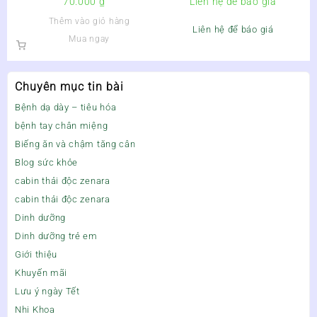
70.000
₫
Liên hệ để báo giá
PHẾ, GIẢM HO CẢM – Lọ
Thêm vào giỏ hàng
180ml
Liên hệ để báo giá
Mua ngay
Chuyên mục tin bài
Bệnh dạ dày – tiêu hóa
bệnh tay chân miệng
Biếng ăn và chậm tăng cân
Blog sức khỏe
cabin thải độc zenara
cabin thải độc zenara
Dinh dưỡng
Dinh dưỡng trẻ em
Giới thiệu
Khuyến mãi
Lưu ý ngày Tết
Nhi Khoa