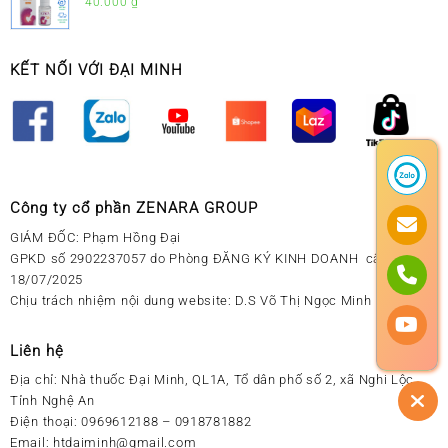
Sổ Mũi Cho Trẻ Sơ Sinh
40.000
₫
KẾT NỐI VỚI ĐẠI MINH
Công ty cổ phần ZENARA GROUP
GIÁM ĐỐC: Phạm Hồng Đại
GPKD số 2902237057 do Phòng ĐĂNG KÝ KINH DOANH cấp ngày
18/07/2025
Chịu trách nhiệm nội dung website: D.S Võ Thị Ngọc Minh
Liên hệ
Địa chỉ:
Nhà thuốc Đại Minh, QL1A, Tổ dân phố số 2, xã Nghi Lộc,
Tỉnh Nghệ An
Điện thoại:
0969612188 – 0918781882
Email:
htdaiminh@gmail.com