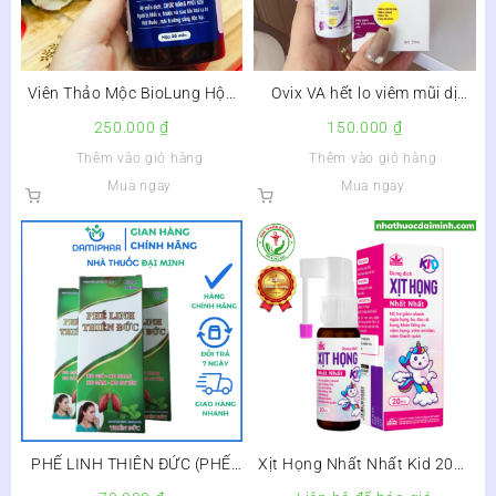
Viên Thảo Mộc BioLung Hộp
Ovix VA hết lo viêm mũi dị
30 Viên
ứng, VA, viêm xoang
250.000
₫
150.000
₫
Thêm vào giỏ hàng
Thêm vào giỏ hàng
Mua ngay
Mua ngay
PHẾ LINH THIÊN ĐỨC (PHẾ
Xịt Họng Nhất Nhất Kid 20ml
LINH THỦY MẪU MỚI) – BỔ
– Xịt Họng Nhất Nhất Trẻ Em