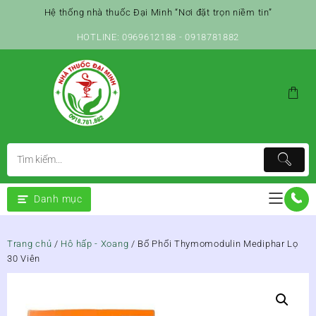
Skip
Hệ thống nhà thuốc Đại Minh “Nơi đặt trọn niềm tin”
to
content
HOTLINE: 0969612188 - 0918781882
Danh mục
Trang chủ
/
Hô hấp - Xoang
/ Bổ Phổi Thymomodulin Mediphar Lọ
30 Viên