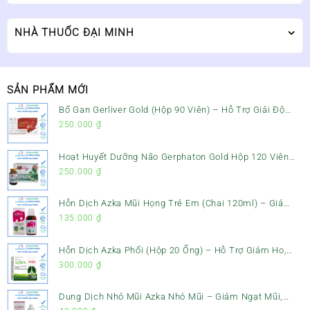
NHÀ THUỐC ĐẠI MINH
SẢN PHẨM MỚI
Bổ Gan Gerliver Gold (Hộp 90 Viên) – Hỗ Trợ Giải Độc
Gan, Mát Gan & Bảo Vệ Gan
250.000
₫
Hoạt Huyết Dưỡng Não Gerphaton Gold Hộp 120 Viên
– Giảm Đau Đầu, Hoa Mắt, Chóng Mặt & Rối Loạn Tiền
250.000
₫
Đình
Hỗn Dịch Azka Mũi Họng Trẻ Em (Chai 120ml) – Giảm
Ho, Tiêu Đờm & Đau Rát Họng
135.000
₫
Hỗn Dịch Azka Phổi (Hộp 20 Ống) – Hỗ Trợ Giảm Ho,
Tiêu Đờm & Bổ Phổi
300.000
₫
Dung Dịch Nhỏ Mũi Azka Nhỏ Mũi – Giảm Ngạt Mũi,