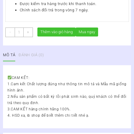
Được kiểm tra hàng trước khi thanh toán.
Chính sách đổi trả trong vòng 7 ngày.
Lợi
Thêm vào giỏ hàng
Mua ngay
-
+
Khuẩn
Xịt
Tai
MÔ TẢ
ĐÁNH GIÁ (0)
Mũi
Họng
Biovax
-
CAM KẾT:
BM
1.Cam kết Chất lượng đúng như thông tin mô tả và Mẫu mã giống
Lọ
hình ảnh.
10ml
2.Nếu sản phẩm có bất kỳ lỗi phát sinh nào, quý khách có thể đổi
-
trả theo quy định.
Còn
3.CAM KẾT hàng chính hãng 100%.
hàng
4. HSD xa, ib shop để biết thêm chi tiết nhé ạ.
số
lượng