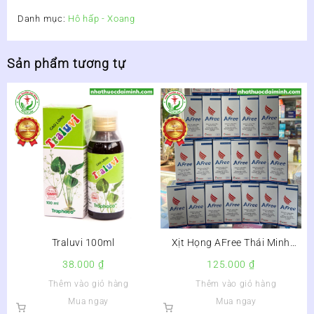
Danh mục:
Hô hấp - Xoang
Sản phẩm tương tự
Traluvi 100ml
Xịt Họng AFree Thái Minh
30ml – Còn hàng
38.000
₫
125.000
₫
Thêm vào giỏ hàng
Thêm vào giỏ hàng
Mua ngay
Mua ngay