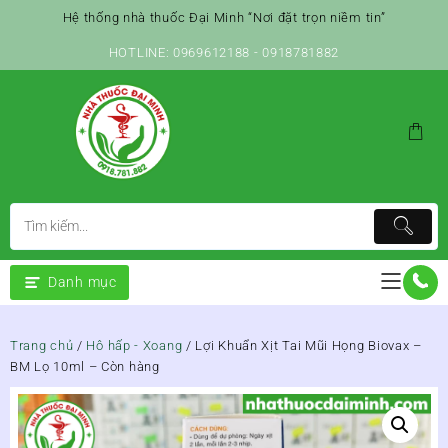
Skip
Hệ thống nhà thuốc Đại Minh “Nơi đặt trọn niềm tin”
to
content
HOTLINE: 0969612188 - 0918781882
Danh mục
Trang chủ
/
Hô hấp - Xoang
/ Lợi Khuẩn Xịt Tai Mũi Họng Biovax –
BM Lọ 10ml – Còn hàng