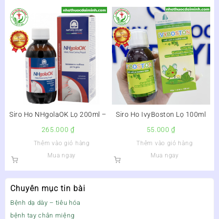
Siro Ho NHgolaOK Lọ 200ml –
Siro Ho IvyBoston Lọ 100ml
265.000
₫
55.000
₫
Thêm vào giỏ hàng
Thêm vào giỏ hàng
Mua ngay
Mua ngay
Chuyên mục tin bài
Bệnh dạ dày – tiêu hóa
bệnh tay chân miệng