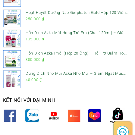
Hoạt Huyết Dưỡng Não Gerphaton Gold Hộp 120 Viên
– Giảm Đau Đầu, Hoa Mắt, Chóng Mặt & Rối Loạn Tiền
250.000
₫
Đình
Hỗn Dịch Azka Mũi Họng Trẻ Em (Chai 120ml) – Giảm
Ho, Tiêu Đờm & Đau Rát Họng
135.000
₫
Hỗn Dịch Azka Phổi (Hộp 20 Ống) – Hỗ Trợ Giảm Ho,
Tiêu Đờm & Bổ Phổi
300.000
₫
Dung Dịch Nhỏ Mũi Azka Nhỏ Mũi – Giảm Ngạt Mũi,
Sổ Mũi Cho Trẻ Sơ Sinh
40.000
₫
KẾT NỐI VỚI ĐẠI MINH