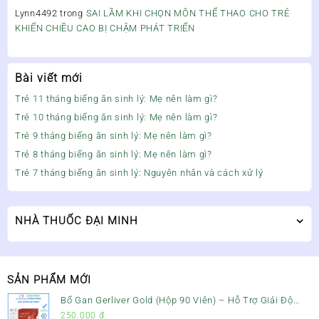
Lynn4492
trong
SAI LẦM KHI CHỌN MÔN THỂ THAO CHO TRẺ
KHIẾN CHIỀU CAO BỊ CHẬM PHÁT TRIỂN
Bài viết mới
Trẻ 11 tháng biếng ăn sinh lý: Mẹ nên làm gì?
Trẻ 10 tháng biếng ăn sinh lý: Mẹ nên làm gì?
Trẻ 9 tháng biếng ăn sinh lý: Mẹ nên làm gì?
Trẻ 8 tháng biếng ăn sinh lý: Mẹ nên làm gì?
Trẻ 7 tháng biếng ăn sinh lý: Nguyên nhân và cách xử lý
NHÀ THUỐC ĐẠI MINH
SẢN PHẨM MỚI
Bổ Gan Gerliver Gold (Hộp 90 Viên) – Hỗ Trợ Giải Độc
Gan, Mát Gan & Bảo Vệ Gan
250.000
₫