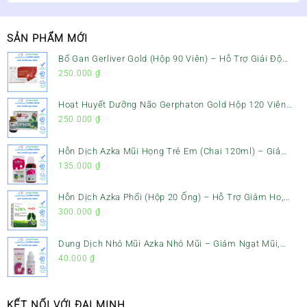
SẢN PHẨM MỚI
Bổ Gan Gerliver Gold (Hộp 90 Viên) – Hỗ Trợ Giải Độc
Gan, Mát Gan & Bảo Vệ Gan
250.000
₫
Hoạt Huyết Dưỡng Não Gerphaton Gold Hộp 120 Viên
– Giảm Đau Đầu, Hoa Mắt, Chóng Mặt & Rối Loạn Tiền
250.000
₫
Đình
Hỗn Dịch Azka Mũi Họng Trẻ Em (Chai 120ml) – Giảm
Ho, Tiêu Đờm & Đau Rát Họng
135.000
₫
Hỗn Dịch Azka Phổi (Hộp 20 Ống) – Hỗ Trợ Giảm Ho,
Tiêu Đờm & Bổ Phổi
300.000
₫
Dung Dịch Nhỏ Mũi Azka Nhỏ Mũi – Giảm Ngạt Mũi,
Sổ Mũi Cho Trẻ Sơ Sinh
40.000
₫
KẾT NỐI VỚI ĐẠI MINH