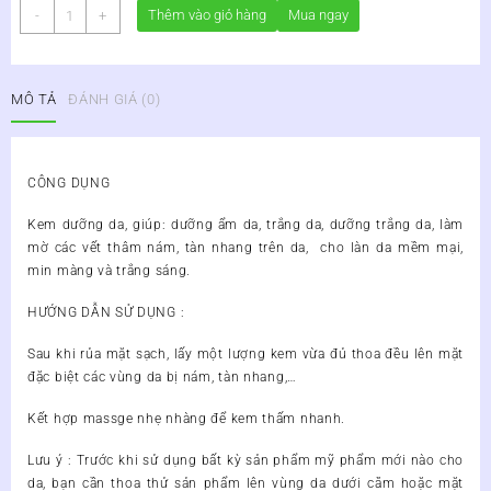
CREAM
Thêm vào giỏ hàng
Mua ngay
-
+
LADY
BEAUTY(
KEM
MÔ TẢ
ĐÁNH GIÁ (0)
BÔI
LADY
BEAUTY)
số
CÔNG DỤNG
lượng
Kem dưỡng da, giúp: dưỡng ẩm da, trắng da, dưỡng trắng da, làm
mờ các vết thâm nám, tàn nhang trên da, cho làn da mềm mại,
min màng và trắng sáng.
HƯỚNG DẪN SỬ DỤNG :
Sau khi rủa mặt sạch, lấy một lượng kem vừa đủ thoa đều lên mặt
đặc biệt các vùng da bị nám, tàn nhang,…
Kết hợp massge nhẹ nhàng để kem thấm nhanh.
Lưu ý :
Trước khi sử dụng bất kỳ sản phẩm mỹ phẩm mới nào cho
da, bạn cần thoa thử sản phẩm lên vùng da dưới cằm hoặc mặt