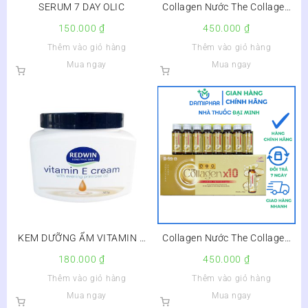
SERUM 7 DAY OLIC
Collagen Nước The Collagen
X10 Hộp 8 Lọ – Dưỡng Da,
150.000
₫
450.000
₫
Tăng Đàn Hồi Cho Da
Thêm vào giỏ hàng
Thêm vào giỏ hàng
Mua ngay
Mua ngay
KEM DƯỠNG ẨM VITAMIN E
Collagen Nước The Collagen
REDWIN
X10 Hộp 8 Lọ – Dưỡng Da,
180.000
₫
450.000
₫
Tăng Đàn Hồi Cho Da –
Thêm vào giỏ hàng
Thêm vào giỏ hàng
Mua ngay
Mua ngay