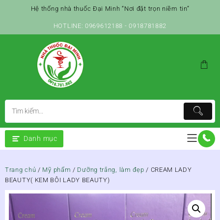
Skip
Hệ thống nhà thuốc Đại Minh “Nơi đặt trọn niềm tin”
to
content
HOTLINE: 0969612188 - 0918781882
Danh mục
Trang chủ
/
Mỹ phẩm
/
Dưỡng trắng, làm đẹp
/ CREAM LADY
BEAUTY( KEM BÔI LADY BEAUTY)