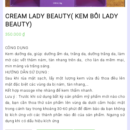
CREAM LADY BEAUTY( KEM BÔI LADY
BEAUTY)
350.000
₫
CÔNG DỤNG
Kem dưỡng da, giúp: dưỡng ẩm da, trắng da, dưỡng trắng da, làm
mờ các vết thâm nám, tàn nhang trên da, cho làn da mềm mại,
min màng và trắng sáng.
HƯỚNG DẪN SỬ DỤNG :
Sau khi rủa mặt sạch, lấy một lượng kem vừa đủ thoa đều lên
mặt đặc biệt các vùng da bị nám, tàn nhang,…
Kết hợp massge nhẹ nhàng để kem thấm nhanh.
Lưu ý :
Trước khi sử dụng bất kỳ sản phẩm mỹ phẩm mới nào cho
da, bạn cần thoa thử sản phẩm lên vùng da dưới cằm hoặc mặt
trong cánh tay trong khoảng 30-60 phút để đảm bảo da bạn không
bị kích ứng với các thành phần nào đó của sản phẩm. Ngưng sử
dụng khi có dấu hiệu kích ứng