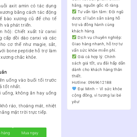
hãng, nguồn gốc rõ ràng.
huỗi axit amin có tác dụng
Tư vấn tận tâm:
Đội ngũ
a xương bằng cách tác động
dược sĩ luôn sẵn sàng hỗ
tế bào xương cũ để cho tế
trợ và đồng hành cùng
 và phát triển.
khách hàng.
an hô)
: Chiết xuất từ canxi
Dịch vụ chuyên nghiệp:
g cấp dồi dào canxi và các
Giao hàng nhanh, hỗ trợ tư
cho cơ thể như magie, sắt,
vấn sức khỏe miễn phí.
với bone peptide hỗ trợ làm
Giá cả hợp lý:
Chính
 xương chắc khỏe.
sách giá tốt, ưu đãi hấp dẫn
dành cho khách hàng thân
uản
thiết.
ên uống vào buổi tối trước
Hotline: 0969612188
ả tốt nhất.
Đại Minh – Vì sức khỏe
hi uống, không ăn hay uống
cộng đồng, vì tương lai bé
yêu!
khô ráo, thoáng mát, nhiệt
ắng mặt trời trực tiếp.
ỏ hàng
Mua ngay