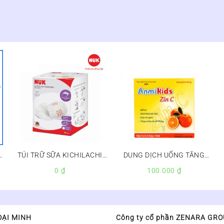
I
TÚI TRỮ SỮA KICHILACHI
DUNG DỊCH UỐNG TĂNG
100ML
SỨC ĐỀ KHÁNG ANMIKIDS
0
₫
100.000
₫
ZINC
ĐẠI MINH
Công ty cổ phần ZENARA GR