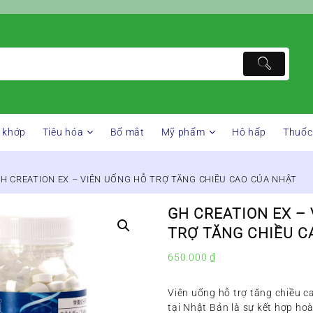
 khớp
Tiêu hóa
Bổ mắt
Mỹ phẩm
Hô hấp
Thuốc
GH CREATION EX – VIÊN UỐNG HỖ TRỢ TĂNG CHIỀU CAO CỦA NHẬT
GH CREATION EX –
TRỢ TĂNG CHIỀU C
650.000
₫
Viên uống hỗ trợ tăng chiều c
tại Nhật Bản là sự kết hợp ho