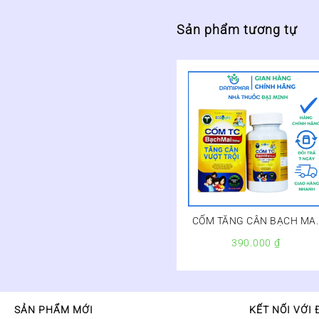
Sản phẩm tương tự
CỐM TĂNG CÂN BẠCH MA
LỌ 120G – Hộp 1 lọ
390.000
₫
120g,Việt Nam
SẢN PHẨM MỚI
KẾT NỐI VỚI 