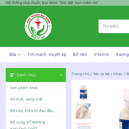
Skip
Hệ thống nhà thuốc Đại Minh “Nơi đặt trọn niềm tin”
to
content
Sữa
Tim mạch, Huyết áp
Bổ não
Vitamin
Xương
Trang chủ
/
Mẹ và bé
/
Khác
/ 
Danh mục
Sản phẩm khác
Bổ mắt, sáng mắt
Bổ não, Điều trị đau đầu
Bổ sung VITAMIN &
KHOÁNG CHẤT