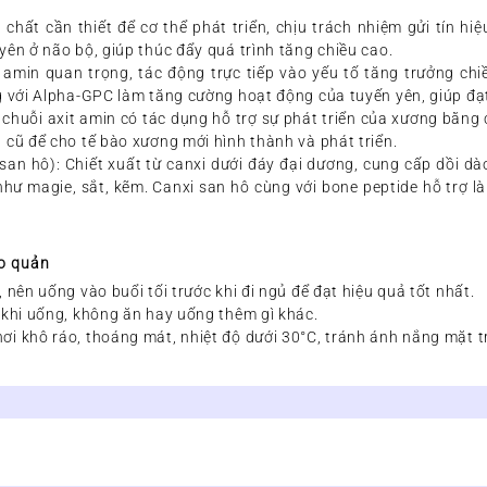
 chất cần thiết để cơ thể phát triển, chịu trách nhiệm gửi tín hi
yên ở não bộ, giúp thúc đẩy quá trình tăng chiều cao.
t amin quan trọng, tác động trực tiếp vào yếu tố tăng trưởng chi
g với Alpha-GPC làm tăng cường hoạt động của tuyến yên, giúp đạt
 chuỗi axit amin có tác dụng hỗ trợ sự phát triển của xương bằng 
 cũ để cho tế bào xương mới hình thành và phát triển.
 san hô)
: Chiết xuất từ canxi dưới đáy đại dương, cung cấp dồi d
 như magie, sắt, kẽm. Canxi san hô cùng với bone peptide hỗ trợ 
o quản
 nên uống vào buổi tối trước khi đi ngủ để đạt hiệu quả tốt nhất.
 khi uống, không ăn hay uống thêm gì khác.
i khô ráo, thoáng mát, nhiệt độ dưới 30°C, tránh ánh nắng mặt trờ