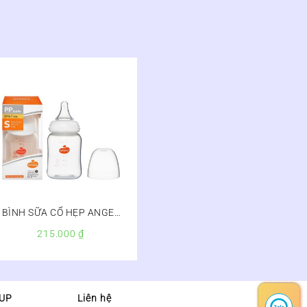
BÌNH SỮA CỔ HẸP ANGEL
WESSER 140ML
215.000
₫
OUP
Liên hệ