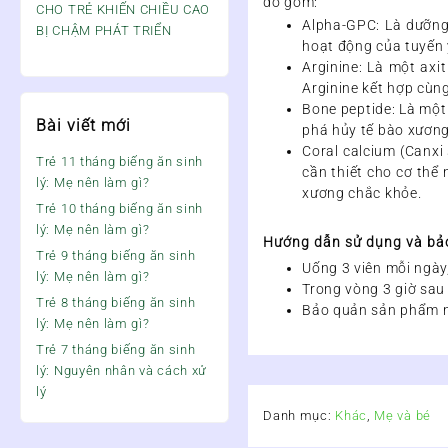
đó gồm:
CHO TRẺ KHIẾN CHIỀU CAO
Alpha-GPC
: Là dưỡng
BỊ CHẬM PHÁT TRIỂN
hoạt động của tuyến 
Arginine
: Là một axi
Arginine kết hợp cùn
Bone peptide
: Là một
Bài viết mới
phá hủy tế bào xương
Coral calcium (Canxi
Trẻ 11 tháng biếng ăn sinh
cần thiết cho cơ thể
lý: Mẹ nên làm gì?
xương chắc khỏe.
Trẻ 10 tháng biếng ăn sinh
lý: Mẹ nên làm gì?
Hướng dẫn sử dụng và bả
Trẻ 9 tháng biếng ăn sinh
Uống 3 viên mỗi ngày,
lý: Mẹ nên làm gì?
Trong vòng 3 giờ sau
Trẻ 8 tháng biếng ăn sinh
Bảo quản sản phẩm nơ
lý: Mẹ nên làm gì?
Trẻ 7 tháng biếng ăn sinh
lý: Nguyên nhân và cách xử
lý
Danh mục:
Khác
,
Mẹ và bé