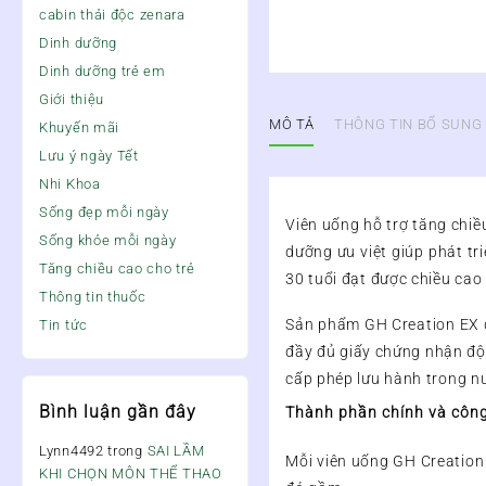
cabin thải độc zenara
Dinh dưỡng
Dinh dưỡng trẻ em
Giới thiệu
MÔ TẢ
THÔNG TIN BỔ SUNG
Khuyến mãi
Lưu ý ngày Tết
Nhi Khoa
Sống đẹp mỗi ngày
Viên uống hỗ trợ tăng chiề
Sống khỏe mỗi ngày
dưỡng ưu việt giúp phát tr
Tăng chiều cao cho trẻ
30 tuổi đạt được chiều ca
Thông tin thuốc
Sản phẩm GH Creation EX đ
Tin tức
đầy đủ giấy chứng nhận độ 
cấp phép lưu hành trong n
Bình luận gần đây
Thành phần chính và côn
Lynn4492
trong
SAI LẦM
Mỗi viên uống GH Creation 
KHI CHỌN MÔN THỂ THAO