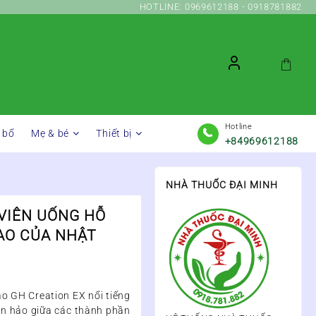
HOTLINE: 0969612188 - 0918781882
Hotline
 bổ
Mẹ & bé
Thiết bị
+84969612188
NHÀ THUỐC ĐẠI MINH
 VIÊN UỐNG HỖ
AO CỦA NHẬT
ao GH Creation EX nổi tiếng
àn hảo giữa các thành phần