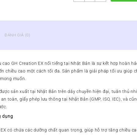
CREATION
EX
-
VIÊN
UỐNG
HỖ
ĐÁNH GIÁ (0)
TRỢ
TĂNG
CHIỀU
CAO
u cao GH Creation EX nổi tiếng tại Nhật Bản là sự kết hợp hoàn h
CỦA
iển chiều cao một cách tối đa. Sản phẩm là giải pháp tối ưu giúp 
NHẬT
số
o mong muốn.
lượng
ược sản xuất tại Nhật Bản trên dây chuyền hiện đại, tuân thủ nh
an toàn, giấy phép lưu thông tại Nhật Bản (GMP, ISO, IEC), và cũ
ước.
g dụng
EX có chứa các dưỡng chất quan trọng, giúp hỗ trợ tăng chiều ca