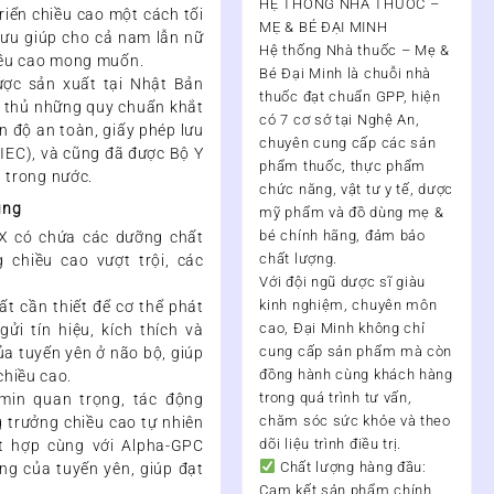
HỆ THỐNG NHÀ THUỐC –
riển chiều cao một cách tối
MẸ & BÉ ĐẠI MINH
 ưu giúp cho cả nam lẫn nữ
Hệ thống Nhà thuốc – Mẹ &
hiều cao mong muốn.
Bé Đại Minh
là chuỗi nhà
ợc sản xuất tại Nhật Bản
thuốc đạt chuẩn
GPP
, hiện
n thủ những quy chuẩn khắt
có
7 cơ sở tại Nghệ An
,
n độ an toàn, giấy phép lưu
chuyên cung cấp các sản
 IEC), và cũng đã được Bộ Y
phẩm thuốc, thực phẩm
 trong nước.
chức năng, vật tư y tế, dược
ụng
mỹ phẩm và đồ dùng mẹ &
bé chính hãng, đảm bảo
EX có chứa các dưỡng chất
chất lượng.
 chiều cao vượt trội, các
Với đội ngũ
dược sĩ giàu
kinh nghiệm, chuyên môn
ất cần thiết để cơ thể phát
cao
, Đại Minh không chỉ
gửi tín hiệu, kích thích và
cung cấp sản phẩm mà còn
a tuyến yên ở não bộ, giúp
đồng hành cùng khách hàng
chiều cao.
trong quá trình
tư vấn,
amin quan trọng, tác động
chăm sóc sức khỏe và theo
g trưởng chiều cao tự nhiên
dõi liệu trình điều trị
.
ết hợp cùng với Alpha-GPC
Chất lượng hàng đầu:
ng của tuyến yên, giúp đạt
Cam kết sản phẩm chính