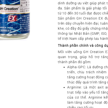
dinh dưỡng ưu việt giúp phát t
đa. Sản phẩm là giải pháp tối
từ 10 đến 30 tuổi đạt được c
Sản phẩm GH Creation EX đư
trên dây chuyền hiện đại, tuâ
khe, có đầy đủ giấy chứng nhậ
thông tại Nhật Bản (GMP, ISO,
tế Việt Nam cấp phép lưu hành
Thành phần chính và công d
Mỗi viên uống GH Creation 
quan trọng, giúp hỗ trợ tăng
thành phần đó gồm:
Alpha-GPC
: Là dưỡng ch
triển, chịu trách nhiệm 
tăng cường hoạt động củ
thúc đẩy quá trình tăng 
Arginine
: Là một axit 
trực tiếp vào yếu tố tăn
của cơ thể. Arginine k
làm tăng cường hoạt độ
chiều cao tối ưu.