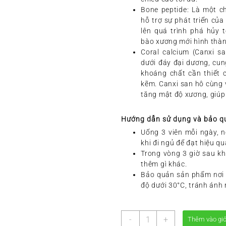
Bone peptide
: Là một c
hỗ trợ sự phát triển củ
lên quá trình phá hủy 
bào xương mới hình thành
Coral calcium (Canxi s
dưới đáy đại dương, cun
khoáng chất cần thiết 
kẽm. Canxi san hô cùng 
tăng mật độ xương, giúp
Hướng dẫn sử dụng và bảo q
Uống 3 viên mỗi ngày, n
khi đi ngủ để đạt hiệu qu
Trong vòng 3 giờ sau k
thêm gì khác.
Bảo quản sản phẩm nơi 
độ dưới 30°C, tránh ánh n
GH
-
+
Thêm vào gi