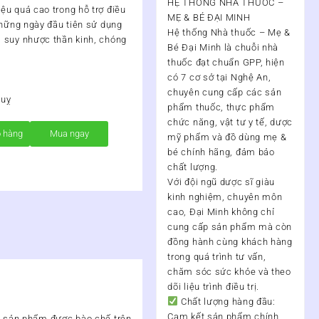
HỆ THỐNG NHÀ THUỐC –
ệu quả cao trong hỗ trợ điều
MẸ & BÉ ĐẠI MINH
những ngày đầu tiên sử dụng
Hệ thống Nhà thuốc – Mẹ &
 suy nhược thần kinh, chóng
Bé Đại Minh
là chuỗi nhà
thuốc đạt chuẩn
GPP
, hiện
có
7 cơ sở tại Nghệ An
,
chuyên cung cấp các sản
quỵ
phẩm thuốc, thực phẩm
chức năng, vật tư y tế, dược
ỏ hàng
Mua ngay
mỹ phẩm và đồ dùng mẹ &
bé chính hãng, đảm bảo
chất lượng.
Với đội ngũ
dược sĩ giàu
kinh nghiệm, chuyên môn
cao
, Đại Minh không chỉ
cung cấp sản phẩm mà còn
đồng hành cùng khách hàng
trong quá trình
tư vấn,
chăm sóc sức khỏe và theo
dõi liệu trình điều trị
.
Chất lượng hàng đầu:
Cam kết sản phẩm chính
g, sản phẩm được bào chế trên