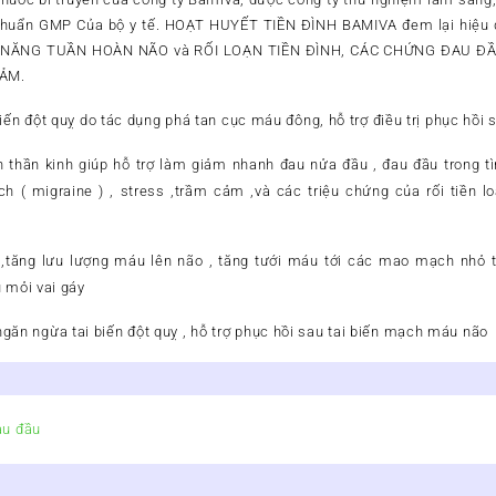
u chuẩn GMP Của bộ y tế. HOẠT HUYẾT TIỀN ĐÌNH BAMIVA đem lại hiệu 
HIỂU NĂNG TUẦN HOÀN NÃO và RỐI LOẠN TIỀN ĐÌNH, CÁC CHỨNG ĐAU 
CẢM.
iến đột quỵ do tác dụng phá tan cục máu đông, hỗ trợ điều trị phục hồi s
 thần kinh giúp hỗ trợ làm giảm nhanh đau nửa đầu , đau đầu trong tì
h ( migraine ) , stress ,trầm cảm ,và các triệu chứng của rối tiền lo
tăng lưu lượng máu lên não , tăng tưới máu tới các mao mạch nhỏ t
u mỏi vai gáy
ăn ngừa tai biến đột quỵ , hỗ trợ phục hồi sau tai biến mạch máu não
au đầu