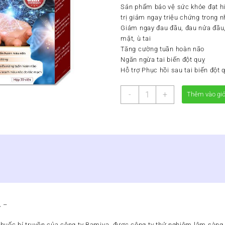
Sản phẩm bảo vệ sức khỏe đạt hi
trị giảm ngay triệu chứng trong 
Giảm ngay đau đầu, đau nửa đầu,
mặt, ù tai
Tăng cường tuần hoàn não
Ngăn ngừa tai biến đột quỵ
Hỗ trợ Phục hồi sau tai biến đột 
HOẠT
-
+
Thêm vào gi
HUYẾT
T-
ĐÌNH
BAMIVA
-
Hộp
30
viên
số
lượng
 –
 thuốc bí truyền của công ty Bamiva, được công ty thử nghiệm lâm sàn