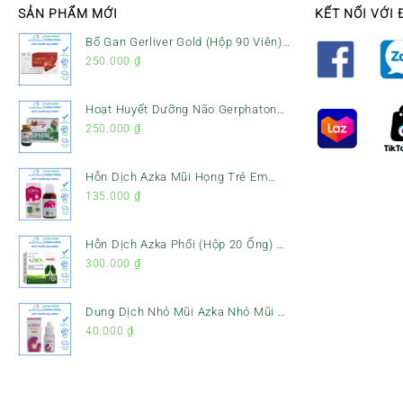
SẢN PHẨM MỚI
KẾT NỐI VỚI 
Bổ Gan Gerliver Gold (Hộp 90 Viên)
– Hỗ Trợ Giải Độc Gan, Mát Gan &
250.000
₫
Bảo Vệ Gan
Hoạt Huyết Dưỡng Não Gerphaton
Gold Hộp 120 Viên – Giảm Đau Đầu,
250.000
₫
Hoa Mắt, Chóng Mặt & Rối Loạn
Tiền Đình
Hỗn Dịch Azka Mũi Họng Trẻ Em
(Chai 120ml) – Giảm Ho, Tiêu Đờm
135.000
₫
& Đau Rát Họng
Hỗn Dịch Azka Phổi (Hộp 20 Ống) –
Hỗ Trợ Giảm Ho, Tiêu Đờm & Bổ
300.000
₫
Phổi
Dung Dịch Nhỏ Mũi Azka Nhỏ Mũi –
Giảm Ngạt Mũi, Sổ Mũi Cho Trẻ Sơ
40.000
₫
Sinh