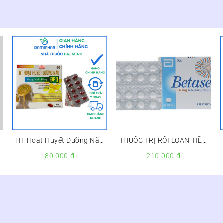
HT Hoạt Huyết Dưỡng Não
THUỐC TRỊ RỐI LOẠN TIỀN
ĐPQ Hộp 60 Viên –
ĐÌNH BETASERC 16MG
80.000
₫
210.000
₫