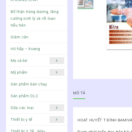
Bổ thận tráng dương, tăng
cường sinh lý và rối loạn
tiểu tiện
Giảm cân
Hô hấp – Xoang
Mẹ và bé
Mỹ phẩm
Sản phẩm bán chạy
MÔ TẢ
Sản phẩm DLC
Sữa các loại
Thiết bị y tế
HOẠT HUYẾT T-ĐÌNH BAMIVA
Thiết Bị Y Tế , Máy
Được phát triển dựa trên bài