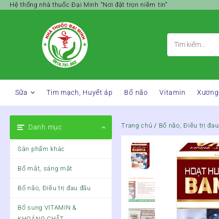
Skip
Hệ thống nhà thuốc Đại Minh “Nơi đặt trọn niềm tin”
to
content
Sữa
Tim mạch, Huyết áp
Bổ não
Vitamin
Xương
Trang chủ
/
Bổ não, Điều trị đa
Danh mục
Sản phẩm khác
Bổ mắt, sáng mắt
Bổ não, Điều trị đau đầu
Bổ sung VITAMIN &
KHOÁNG CHẤT