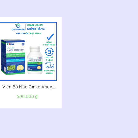
Viên Bổ Não Ginko Andy
Doctor Lọ 60 Viên
690.000
₫