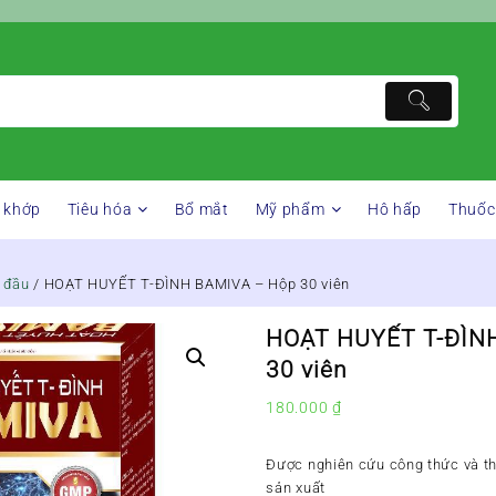
 khớp
Tiêu hóa
Bổ mắt
Mỹ phẩm
Hô hấp
Thuốc
u đầu
/ HOẠT HUYẾT T-ĐÌNH BAMIVA – Hộp 30 viên
HOẠT HUYẾT T-ĐÌN
30 viên
180.000
₫
Được nghiên cứu công thức và t
sản xuất