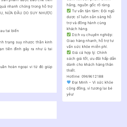
hãng, nguồn gốc rõ ràng.
quả nhanh chóng trong hỗ trợ
Tư vấn tận tâm:
Đội ngũ
ĐẦU, NỬA ĐẦU DO SUY NHƯỢC
dược sĩ luôn sẵn sàng hỗ
trợ và đồng hành cùng
khách hàng.
au tai biến
Dịch vụ chuyên nghiệp:
Giao hàng nhanh, hỗ trợ tư
nh trạng suy nhược thần kinh
vấn sức khỏe miễn phí.
ạn tiền đình gây ra như ù tai
Giá cả hợp lý:
Chính
sách giá tốt, ưu đãi hấp dẫn
dành cho khách hàng thân
uần hoàn ngoại vi từ đó giúp
thiết.
Hotline: 0969612188
Đại Minh – Vì sức khỏe
cộng đồng, vì tương lai bé
yêu!