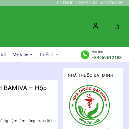
HOTLINE: 0969612188 - 0918781882
Hotline
 bổ
Mẹ & bé
Thiết bị
+84969612188
NHÀ THUỐC ĐẠI MINH
H BAMIVA – Hộp
hử nghiệm lâm sàng trước khi