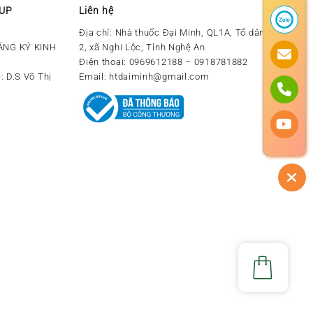
OUP
Liên hệ
Địa chỉ:
Nhà thuốc Đại Minh, QL1A, Tổ dân phố số
ĂNG KÝ KINH
2, xã Nghi Lộc, Tỉnh Nghệ An
Điện thoại:
0969612188 – 0918781882
: D.S Võ Thị
Email:
htdaiminh@gmail.com