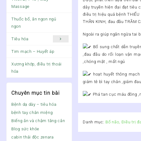
Massage
dây truyền hiện đại đạt tiê
điều trị hiệu quả bệnh T
Thuốc bổ, ăn ngon ngủ
THẦN KINH, đau đầu TRẦM 
ngon
Ngoài ra giúp ngăn ngừa tai b
Tiêu hóa
Bổ sung chất dẫn truyền
Tim mạch – Huyết áp
,đau đầu do rối loạn vận mạc
,chóng mặt , mất ngủ
Xương khớp, điều trị thoái
hóa
hoạt huyết thông mạch ,
giảm tê bì tay chân ,giảm đa
Chuyên mục tin bài
Phá tan cục máu đông ,ng
Bệnh dạ dày – tiêu hóa
bệnh tay chân miệng
Biếng ăn và chậm tăng cân
Danh mục:
Bổ não, Điều trị đ
Blog sức khỏe
cabin thải độc zenara