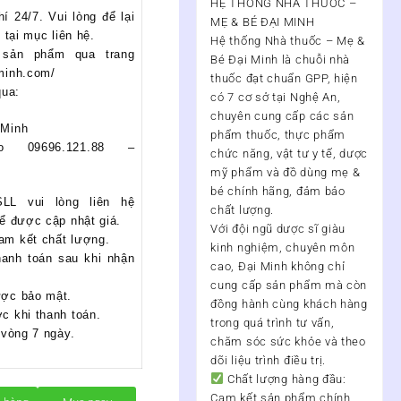
HỆ THỐNG NHÀ THUỐC –
 24/7. Vui lòng để lại
MẸ & BÉ ĐẠI MINH
 tại mục liên hệ.
Hệ thống Nhà thuốc – Mẹ &
sản phẩm qua trang
Bé Đại Minh
là chuỗi nhà
minh.com/
thuốc đạt chuẩn
GPP
, hiện
qua:
có
7 cơ sở tại Nghệ An
,
chuyên cung cấp các sản
 Minh
phẩm thuốc, thực phẩm
lo 09696.121.88 –
chức năng, vật tư y tế, dược
mỹ phẩm và đồ dùng mẹ &
bé chính hãng, đảm bảo
LL vui lòng liên hệ
chất lượng.
để được cập nhật giá.
Với đội ngũ
dược sĩ giàu
am kết chất lượng.
kinh nghiệm, chuyên môn
hanh toán sau khi nhận
cao
, Đại Minh không chỉ
cung cấp sản phẩm mà còn
ược bảo mật.
đồng hành cùng khách hàng
c khi thanh toán.
trong quá trình
tư vấn,
 vòng 7 ngày.
chăm sóc sức khỏe và theo
dõi liệu trình điều trị
.
Chất lượng hàng đầu:
Cam kết sản phẩm chính