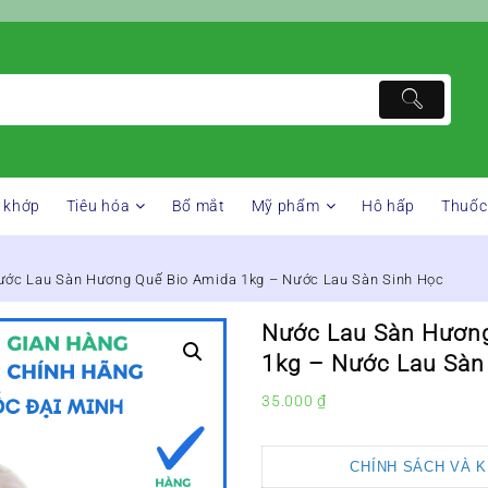
 khớp
Tiêu hóa
Bổ mắt
Mỹ phẩm
Hô hấp
Thuốc
ước Lau Sàn Hương Quế Bio Amida 1kg – Nước Lau Sàn Sinh Học
Nước Lau Sàn Hươn
1kg – Nước Lau Sàn
35.000
₫
CHÍNH SÁCH VÀ 