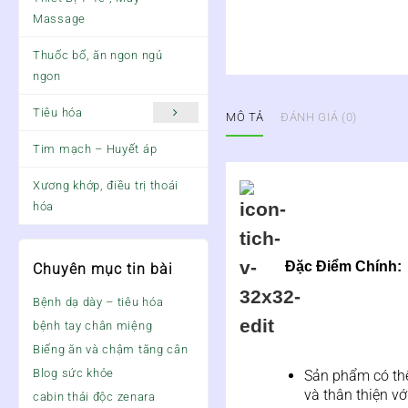
Massage
Thuốc bổ, ăn ngon ngủ
ngon
Tiêu hóa
MÔ TẢ
ĐÁNH GIÁ (0)
Tim mạch – Huyết áp
Xương khớp, điều trị thoái
hóa
Đặc Điểm Chính:
Chuyên mục tin bài
Bệnh dạ dày – tiêu hóa
bệnh tay chân miệng
Biếng ăn và chậm tăng cân
Blog sức khỏe
Sản phẩm có thể
và thân thiện vớ
cabin thải độc zenara