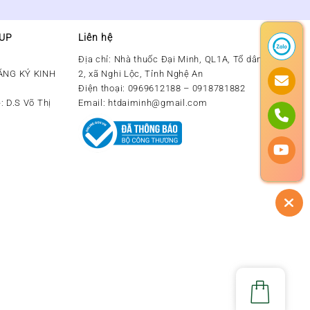
OUP
Liên hệ
Địa chỉ:
Nhà thuốc Đại Minh, QL1A, Tổ dân phố số
ĂNG KÝ KINH
2, xã Nghi Lộc, Tỉnh Nghệ An
Điện thoại:
0969612188 – 0918781882
: D.S Võ Thị
Email:
htdaiminh@gmail.com