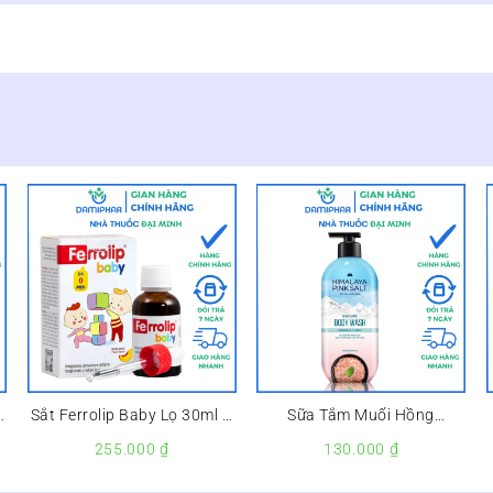
Sắt Ferrolip Baby Lọ 30ml –
Sữa Tắm Muối Hồng
Sắt Hữu Cơ Cho Bé –
Himalaya Pink Salt Tươi Mát
255.000
₫
130.000
₫
Và Sảng Khoái Refresh &
Clarify Lọ 500g –