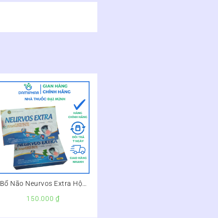
Bổ Não Neurvos Extra Hộp
20 Viên –
150.000
₫