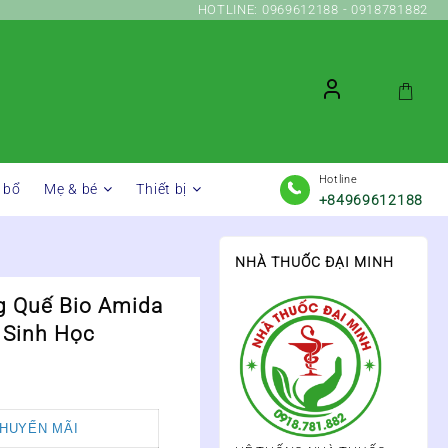
HOTLINE: 0969612188 - 0918781882
Hotline
 bổ
Mẹ & bé
Thiết bị
+84969612188
NHÀ THUỐC ĐẠI MINH
g Quế Bio Amida
 Sinh Học
KHUYẾN MÃI