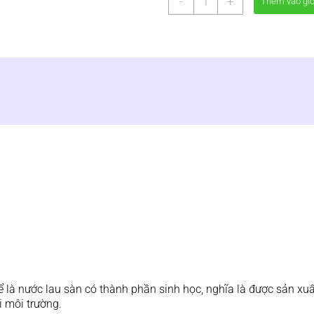
-
+
Thêm vào gi
Lau
Sàn
Hương
Quế
Bio
Amida
1kg
-
Nước
Lau
Sàn
Sinh
Học
số
lượng
 là nước lau sàn có thành phần sinh học, nghĩa là được sản xuấ
i môi trường.