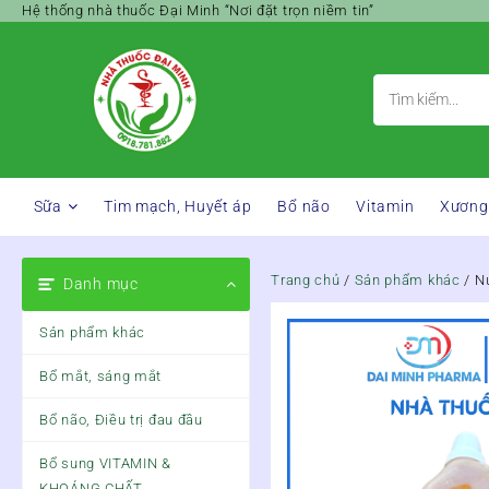
Skip
Hệ thống nhà thuốc Đại Minh “Nơi đặt trọn niềm tin”
to
content
Sữa
Tim mạch, Huyết áp
Bổ não
Vitamin
Xương
Trang chủ
/
Sản phẩm khác
/ N
Danh mục
Sản phẩm khác
Bổ mắt, sáng mắt
Bổ não, Điều trị đau đầu
Bổ sung VITAMIN &
KHOÁNG CHẤT