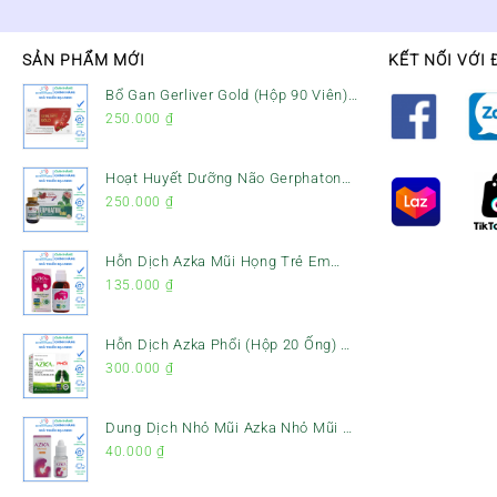
SẢN PHẨM MỚI
KẾT NỐI VỚI 
Bổ Gan Gerliver Gold (Hộp 90 Viên)
– Hỗ Trợ Giải Độc Gan, Mát Gan &
250.000
₫
Bảo Vệ Gan
Hoạt Huyết Dưỡng Não Gerphaton
Gold Hộp 120 Viên – Giảm Đau Đầu,
250.000
₫
Hoa Mắt, Chóng Mặt & Rối Loạn
Tiền Đình
Hỗn Dịch Azka Mũi Họng Trẻ Em
(Chai 120ml) – Giảm Ho, Tiêu Đờm
135.000
₫
& Đau Rát Họng
Hỗn Dịch Azka Phổi (Hộp 20 Ống) –
Hỗ Trợ Giảm Ho, Tiêu Đờm & Bổ
300.000
₫
Phổi
Dung Dịch Nhỏ Mũi Azka Nhỏ Mũi –
Giảm Ngạt Mũi, Sổ Mũi Cho Trẻ Sơ
40.000
₫
Sinh