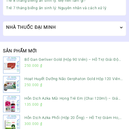
Trẻ 8 tháng biếng ăn sinh lý: Mẹ nên làm gì?
Trẻ 7 tháng biếng ăn sinh lý: Nguyên nhân và cách xử lý
NHÀ THUỐC ĐẠI MINH
SẢN PHẨM MỚI
Bổ Gan Gerliver Gold (Hộp 90 Viên) – Hỗ Trợ Giải Độc
Gan, Mát Gan & Bảo Vệ Gan
250.000
₫
Hoạt Huyết Dưỡng Não Gerphaton Gold Hộp 120 Viên
– Giảm Đau Đầu, Hoa Mắt, Chóng Mặt & Rối Loạn Tiền
250.000
₫
Đình
Hỗn Dịch Azka Mũi Họng Trẻ Em (Chai 120ml) – Giảm
Ho, Tiêu Đờm & Đau Rát Họng
135.000
₫
Hỗn Dịch Azka Phổi (Hộp 20 Ống) – Hỗ Trợ Giảm Ho,
Tiêu Đờm & Bổ Phổi
300.000
₫