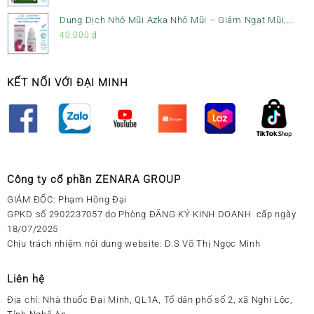
Dung Dịch Nhỏ Mũi Azka Nhỏ Mũi – Giảm Ngạt Mũi,
Sổ Mũi Cho Trẻ Sơ Sinh
40.000
₫
KẾT NỐI VỚI ĐẠI MINH
Công ty cổ phần ZENARA GROUP
GIÁM ĐỐC: Phạm Hồng Đại
GPKD số 2902237057 do Phòng ĐĂNG KÝ KINH DOANH cấp ngày
18/07/2025
Chịu trách nhiệm nội dung website: D.S Võ Thị Ngọc Minh
Liên hệ
Địa chỉ:
Nhà thuốc Đại Minh, QL1A, Tổ dân phố số 2, xã Nghi Lộc,