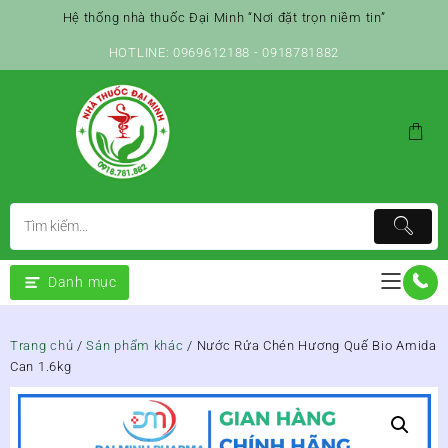
Skip
Hệ thống nhà thuốc Đại Minh “Nơi đặt trọn niềm tin”
to
content
HOTLINE: 0969612188 - 0918781882
Danh mục
Trang chủ
/
Sản phẩm khác
/ Nước Rửa Chén Hương Quế Bio Amida
Can 1.6kg