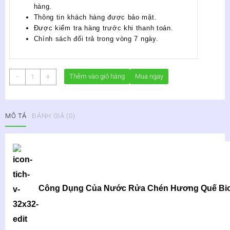
hàng.
Thông tin khách hàng được bảo mật.
Được kiểm tra hàng trước khi thanh toán.
Chính sách đổi trả trong vòng 7 ngày.
Nước
Thêm vào giỏ hàng
Mua ngay
-
+
Rửa
Chén
Hương
MÔ TẢ
ĐÁNH GIÁ (0)
Quế
Bio
Amida
Can
1.6kg
số
lượng
Công Dụng Của Nước Rửa Chén Hương Quế Bi