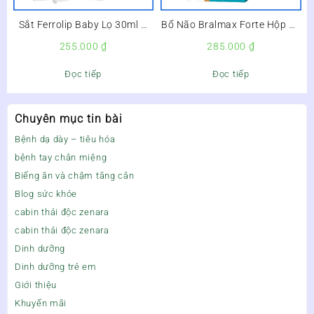
Sắt Ferrolip Baby Lọ 30ml –
Bổ Não Bralmax Forte Hộp 30
Sắt Hữu Cơ Cho Bé –
Viên –
255.000
₫
285.000
₫
Đọc tiếp
Đọc tiếp
Chuyên mục tin bài
Bệnh dạ dày – tiêu hóa
bệnh tay chân miệng
Biếng ăn và chậm tăng cân
Blog sức khỏe
cabin thải độc zenara
cabin thải độc zenara
Dinh dưỡng
Dinh dưỡng trẻ em
Giới thiệu
Khuyến mãi