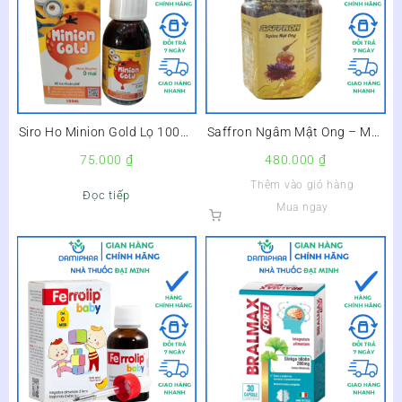
Siro Ho Minion Gold Lọ 100ml
Saffron Ngâm Mật Ong – Mật
–
Ong Nhụy Hoa Nghệ Tây
75.000
₫
480.000
₫
Thêm vào giỏ hàng
Đọc tiếp
Mua ngay