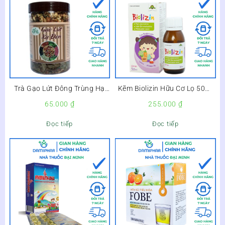
Trà Gạo Lứt Đông Trùng Hạ
Kẽm Biolizin Hữu Cơ Lọ 50ml
Thảo Hộp 500g –
– Giúp Bé Ăn Ngon, Tăng Đề
65.000
₫
255.000
₫
Kháng –
Đọc tiếp
Đọc tiếp