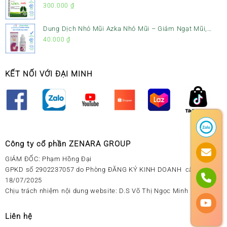
Tiêu Đờm & Bổ Phổi
300.000
₫
Dung Dịch Nhỏ Mũi Azka Nhỏ Mũi – Giảm Ngạt Mũi,
Sổ Mũi Cho Trẻ Sơ Sinh
40.000
₫
KẾT NỐI VỚI ĐẠI MINH
Công ty cổ phần ZENARA GROUP
GIÁM ĐỐC: Phạm Hồng Đại
GPKD số 2902237057 do Phòng ĐĂNG KÝ KINH DOANH cấp ngày
18/07/2025
Chịu trách nhiệm nội dung website: D.S Võ Thị Ngọc Minh
Liên hệ