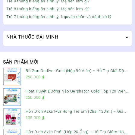
Trẻ 9 tháng biếng ăn sinh lý: Mẹ nên làm gì?
Trẻ 8 tháng biếng ăn sinh lý: Mẹ nên làm gì?
Trẻ 7 tháng biếng ăn sinh lý: Nguyên nhân và cách xử lý
NHÀ THUỐC ĐẠI MINH
SẢN PHẨM MỚI
Bổ Gan Gerliver Gold (Hộp 90 Viên) – Hỗ Trợ Giải Độc
Gan, Mát Gan & Bảo Vệ Gan
250.000
₫
Hoạt Huyết Dưỡng Não Gerphaton Gold Hộp 120 Viên
– Giảm Đau Đầu, Hoa Mắt, Chóng Mặt & Rối Loạn Tiền
250.000
₫
Đình
Hỗn Dịch Azka Mũi Họng Trẻ Em (Chai 120ml) – Giảm
Ho, Tiêu Đờm & Đau Rát Họng
135.000
₫
Hỗn Dịch Azka Phổi (Hộp 20 Ống) – Hỗ Trợ Giảm Ho,