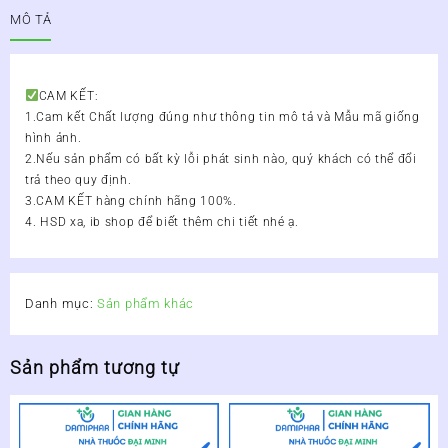
15ml
MÔ TẢ
-
Bôi
Mụn
Thái
CAM KẾT:
Lan
1.Cam kết Chất lượng đúng như thông tin mô tả và Mẫu mã giống
số
hình ảnh.
lượng
2.Nếu sản phẩm có bất kỳ lỗi phát sinh nào, quý khách có thể đổi
trả theo quy định.
3.CAM KẾT hàng chính hãng 100%.
4. HSD xa, ib shop để biết thêm chi tiết nhé ạ.
Danh mục:
Sản phẩm khác
Sản phẩm tương tự