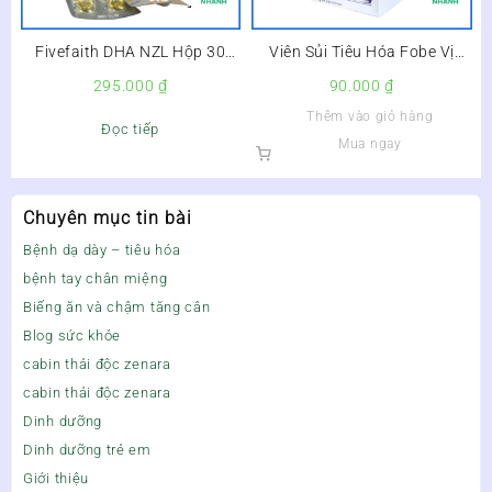
Fivefaith DHA NZL Hộp 30
Viên Sủi Tiêu Hóa Fobe Vị
Viên – Bổ Sung DHA Cho Trẻ,
Cam Hộp 20 Viên –
295.000
₫
90.000
₫
Bổ Não, Sáng Mắt –
Thêm vào giỏ hàng
Đọc tiếp
Mua ngay
Chuyên mục tin bài
Bệnh dạ dày – tiêu hóa
bệnh tay chân miệng
Biếng ăn và chậm tăng cân
Blog sức khỏe
cabin thải độc zenara
cabin thải độc zenara
Dinh dưỡng
Dinh dưỡng trẻ em
Giới thiệu