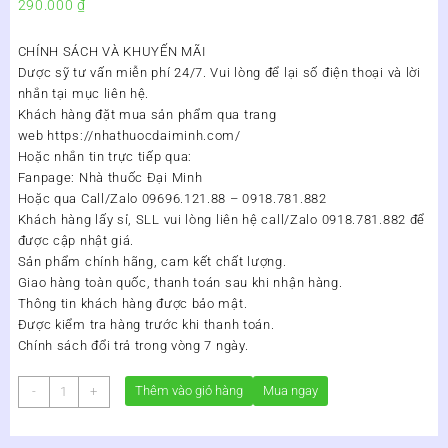
290.000
₫
CHÍNH SÁCH VÀ KHUYẾN MÃI
Dược sỹ tư vấn miễn phí 24/7. Vui lòng để lại số điện thoại và lời
nhắn tại mục liên hệ.
Khách hàng đặt mua sản phẩm qua trang
web https://nhathuocdaiminh.com/
Hoặc nhắn tin trực tiếp qua:
Fanpage: Nhà thuốc Đại Minh
Hoặc qua Call/Zalo 09696.121.88 – 0918.781.882
Khách hàng lấy sỉ, SLL vui lòng liên hệ call/Zalo 0918.781.882 để
được cập nhật giá.
Sản phẩm chính hãng, cam kết chất lượng.
Giao hàng toàn quốc, thanh toán sau khi nhận hàng.
Thông tin khách hàng được bảo mật.
Được kiểm tra hàng trước khi thanh toán.
Chính sách đổi trả trong vòng 7 ngày.
Podophyllin
Thêm vào giỏ hàng
Mua ngay
-
+
Paint
Lọ