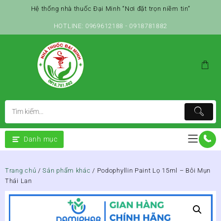
Skip
Hệ thống nhà thuốc Đại Minh “Nơi đặt trọn niềm tin”
to
content
HOTLINE: 0969612188 - 0918781882
Danh mục
Trang chủ
/
Sản phẩm khác
/ Podophyllin Paint Lọ 15ml – Bôi Mụn
Thái Lan