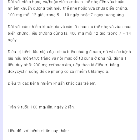
Đối với viêm họng và/hoặc viêm amidan thể nhẹ đến vừa hoặc
nhiễm khuẩn đường tiết niệu thể nhẹ hoặc vừa chưa biến chứng:
100 mg mỗi 12 giờ, trong 5 – 10 ngày hoặc 7 ngày tương ứng.
Đối với các nhiễm khuẩn da và các tổ chức da thể nhẹ và vừa chưa
biến chứng, liều thường dùng là: 400 mg mỗi 12 giờ, trong 7 – 14
ngày.
Điều trị bệnh lậu niệu đạo chưa biến chứng ở nam, nữ và các bệnh
lậu hậu môn-trực tràng và nội mạc cổ tử cung ở phụ nữ: dùng 1
liều duy nhất 200 mg cefpodoxim, tiếp theo là điều trị bằng
doxycyclin uống để đề phòng có cả nhiễm Chlamydia.
Điều trị các bệnh nhiễm khuẩn khác của trẻ em:
Trên 9 tuổi: 100 mg/lần, ngày 2 lần.
Liều đối với bệnh nhân suy thận: