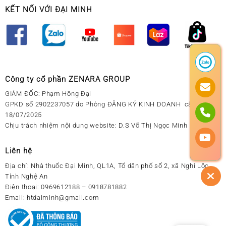
KẾT NỐI VỚI ĐẠI MINH
Công ty cổ phần ZENARA GROUP
GIÁM ĐỐC: Phạm Hồng Đại
GPKD số 2902237057 do Phòng ĐĂNG KÝ KINH DOANH cấp ngày
18/07/2025
Chịu trách nhiệm nội dung website: D.S Võ Thị Ngọc Minh
Liên hệ
Địa chỉ:
Nhà thuốc Đại Minh, QL1A, Tổ dân phố số 2, xã Nghi Lộc,
Tỉnh Nghệ An
Điện thoại:
0969612188 – 0918781882
Email:
htdaiminh@gmail.com