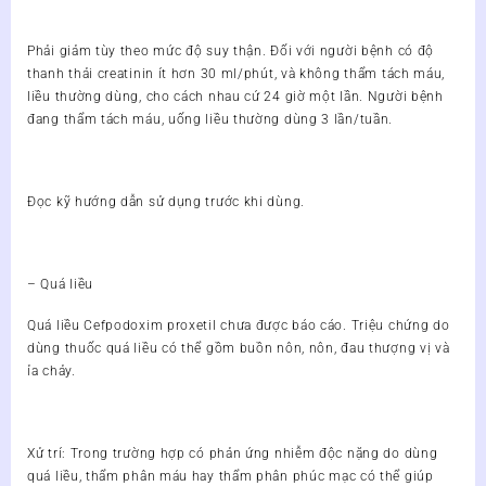
Phải giảm tùy theo mức độ suy thận. Đối với người bệnh có độ
thanh thải creatinin ít hơn 30 ml/phút, và không thẩm tách máu,
liều thường dùng, cho cách nhau cứ 24 giờ một lần. Người bệnh
đang thẩm tách máu, uống liều thường dùng 3 lần/tuần.
Đọc kỹ hướng dẫn sử dụng trước khi dùng.
– Quá liều
Quá liều Cefpodoxim proxetil chưa được báo cáo. Triệu chứng do
dùng thuốc quá liều có thể gồm buồn nôn, nôn, đau thượng vị và
ỉa chảy.
Xử trí: Trong trường hợp có phản ứng nhiễm độc nặng do dùng
quá liều, thẩm phân máu hay thẩm phân phúc mạc có thể giúp