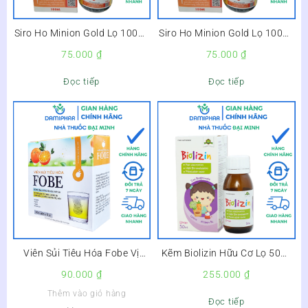
Siro Ho Minion Gold Lọ 100ml
Siro Ho Minion Gold Lọ 100ml
–
–
75.000
₫
75.000
₫
Đọc tiếp
Đọc tiếp
Viên Sủi Tiêu Hóa Fobe Vị
Kẽm Biolizin Hữu Cơ Lọ 50ml
Cam Hộp 20 Viên –
– Giúp Bé Ăn Ngon, Tăng Đề
90.000
₫
255.000
₫
Kháng –
Thêm vào giỏ hàng
Đọc tiếp