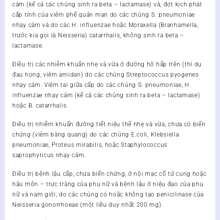
cảm (kể cả các chủng sinh ra beta – lactamase) và, đợt kịch phát
cấp tính của viêm phế quản mạn do các chủng S. pneumoniae
nhạy cảm và do các H. influenzae hoặc Moraxella (Branhamella,
trước kia gọi là Neisseria) catarrhalis, không sinh ra beta –
lactamase.
Điều trị các nhiễm khuẩn nhẹ và vừa ở đường hô hấp trên (thí dụ
đau họng, viêm amidan) do các chủng Streptococcus pyogenes
nhạy cảm. Viêm tai giữa cấp do các chủng S. pneumoniae, H.
influenzae nhạy cảm (kể cả các chủng sinh ra beta – lactamase)
hoặc B. catarrhalis.
Điều trị nhiễm khuẩn đường tiết niệu thể nhẹ và vừa, chưa có biến
chứng (viêm bàng quang) do các chủng E.coli, Klebsiella
pneumoniae, Proteus mirabilis, hoặc Staphylococcus
saprophyticus nhạy cảm.
Điều trị bệnh lậu cấp, chưa biến chứng, ở nội mạc cổ tử cung hoặc
hậu môn – trực tràng của phụ nữ và bệnh lậu ở niệu đạo của phụ
nữ và nam giới, do các chủng có hoặc không tạo penicilinase của
Neisseria gonorrhoeae (một liều duy nhất 200 mg).