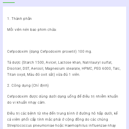
1. Thành phần
Mỗi viên nén bao phim chứa:
Cefpodoxim (dạng Cefpodoxim proxetil) 100 mg.
Tá dược (Starch 1500, Avicel, Lactose khan, Natrilauryl sulfat,
Disolcel, DST, Aerosil, Magnesium stearate, HPMC, PEG 6000, Talc,
Titan oxyd, Màu đỏ oxit sắt) vừa đủ 1 viên.
2. Công dụng (Chỉ định)
Cefpodoxim được dùng dưới dạng uống để điều trị nhiễm khuẩn
do vi khuẩn nhạy cảm.
Điều trị các bệnh từ nhẹ đến trung bình ở đường hô hấp dưới, kể
cả viêm phổi cấp tính mắc phải ở cộng đồng do các chủng
Streptococcus pneumoniae hoặc Haemophilus influenzae nhạy