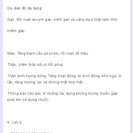
Da: Ban đỏ đa dạng.
Gan: Rối loạn enzym gan, viêm gan và vàng da ứ mật tạm thời.
Hiếm gặp:
Máu: Tăng bạch cầu ưa eosin, rối loạn về máu.
Thận: Viêm thận kẽ có hồi phục.
Thần kinh trung ương: Tăng hoạt động, bị kích động, khó ngủ, lú
lẫn, tăng trương lực và chóng mặt hoa mắt.
Thông báo cho bác sĩ những tác dụng không mong muốn gặp
phải khi sử dụng thuốc.
6. Lưu ý