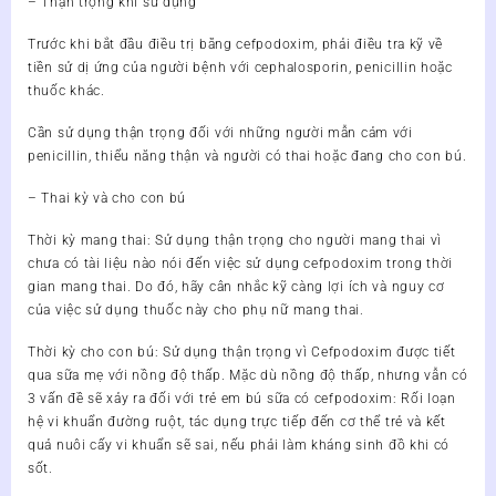
– Thận trọng khi sử dụng
Trước khi bắt đầu điều trị bằng cefpodoxim, phải điều tra kỹ về
tiền sử dị ứng của người bệnh với cephalosporin, penicillin hoặc
thuốc khác.
Cần sử dụng thận trọng đối với những người mẫn cảm với
penicillin, thiểu năng thận và người có thai hoặc đang cho con bú.
– Thai kỳ và cho con bú
Thời kỳ mang thai: Sử dụng thận trọng cho người mang thai vì
chưa có tài liệu nào nói đến việc sử dụng cefpodoxim trong thời
gian mang thai. Do đó, hãy cân nhắc kỹ càng lợi ích và nguy cơ
của việc sử dụng thuốc này cho phụ nữ mang thai.
Thời kỳ cho con bú: Sử dụng thận trọng vì Cefpodoxim được tiết
qua sữa mẹ với nồng độ thấp. Mặc dù nồng độ thấp, nhưng vẫn có
3 vấn đề sẽ xảy ra đối với trẻ em bú sữa có cefpodoxim: Rối loạn
hệ vi khuẩn đường ruột, tác dụng trực tiếp đến cơ thể trẻ và kết
quả nuôi cấy vi khuẩn sẽ sai, nếu phải làm kháng sinh đồ khi có
sốt.