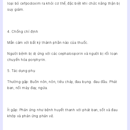
loại bỏ cefpodoxim ra khỏi cơ thể, đặc biệt khi chức năng thận bị
suy giảm.
4. Chống chỉ định
Mẫn cảm với bất kỳ thành phần nào của thuốc.
Người bệnh bị dị ứng với các cephalosporin và người bị rối loạn
chuyển hóa porphyrin.
5. Tác dụng phụ
Thường gặp: Buồn nôn, nôn, tiêu chảy, đau bụng. đau đầu. Phát
ban, nổi mày đay, ngứa.
Ít gặp: Phản ứng như bệnh huyết thanh với phát ban, sốt và đau
khớp và phản ứng phản vệ.