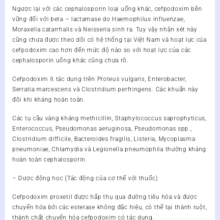
Ngược lại với các cephalosporin loại uống khác, cefpodoxim bền
vững đối với beta – lactamase do Haemophilus influenzae,
Moraxella catarrhalis và Neisseria sinh ra. Tuy vậy nhận xét này
cũng chưa được theo dõi có hệ thống tại Việt Nam và hoạt lực của
cefpodoxim cao hơn đến mức độ nào so với hoạt lực của các
cephalosporin uống khác cũng chưa rõ.
Cefpodoxim ít tác dụng trên Proteus vulgaris, Enterobacter,
Serratia marcescens và Clostridium perfringens. Các khuẩn này
đôi khi kháng hoàn toàn.
Các tụ cầu vàng kháng methicillin, Staphylococcus saprophyticus,
Enterococcus, Pseudomonas aeruginosa, Pseudomonas spp.,
Clostridium difficile, Bacteroides fragilis, Listeria, Mycoplasma
pneumoniae, Chlamydia và Legionella pneumophila thường kháng
hoàn toàn cephalosporin.
– Dược động học (Tác động của cơ thể với thuốc)
Cefpodoxim proxetil được hấp thụ qua đường tiêu hóa và được
chuyển hóa bởi các esterase không đặc hiệu, có thể tại thành ruột,
thành chất chuyển hóa cefpodoxim có tác dụng.