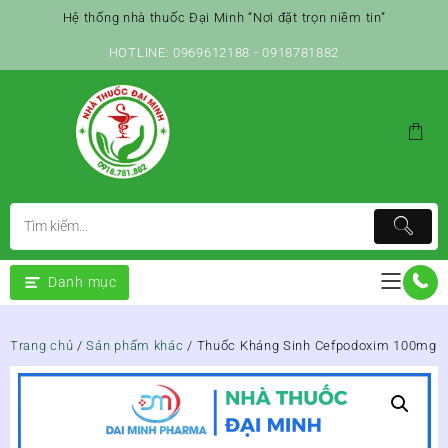
Skip
Hệ thống nhà thuốc Đại Minh “Nơi đặt trọn niềm tin”
to
content
HOTLINE: 0969612188 - 0918781882
Danh mục
Trang chủ
/
Sản phẩm khác
/ Thuốc Kháng Sinh Cefpodoxim 100mg