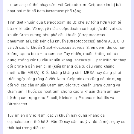
lactamase, có thể nhạy cảm với Cefpodoxim. Cefpodoxim bị bất
hoạt bởi một số beta-lactamase phổ rộng.
Tính diệt khuẩn của Cefpodoxim do ức chế sự tổng hợp vách tế
bào vi khuẩn. Về nguyên tắc, cefpodoxim có hoạt lực đối với cầu
khuẩn Gram dương như phế cầu khuẩn (Streptococcus
pneumoniae), các liên cầu khuẩn (Streptococcus) nhóm A, B, C, G
và với các tụ khuẩn Staphylococcus aureus, S. epidermidis có hay
không tạo ra beta – lactamase. Tuy nhiên, thuốc không có tác
dụng chống các tụ cầu khuẩn kháng isoxazolyl – penicilin do thay
đổi protein gắn penicilin (kiểu kháng của tụ cầu vàng kháng
methicillin MRSA). Kiểu kháng kháng sinh MRSA này đang phát
triển ngày càng tăng ở Việt Nam. Cefpodoxim cũng có tác dụng
đối với các cầu khuẩn Gram âm, các trực khuẩn Gram dương và
Gram âm. Thuốc có hoạt tính chống các vi khuẩn Gram âm gây
bệnh quan trọng như E. coli, Klebsiella, Proteus mirabilis và
Citrobacter.
Tuy nhiên ở Việt Nam, các vi khuẩn này cũng kháng cả
cephalosporin thế hệ 3. Vấn đề này cần lưu ý vì đó là một nguy cơ
thất bại trong điều trị.