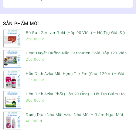
SẢN PHẨM MỚI
Bổ Gan Gerliver Gold (Hộp 90 Viên) – Hỗ Trợ Giải Độc
Gan, Mát Gan & Bảo Vệ Gan
250.000
₫
Hoạt Huyết Dưỡng Não Gerphaton Gold Hộp 120 Viên
– Giảm Đau Đầu, Hoa Mắt, Chóng Mặt & Rối Loạn Tiền
250.000
₫
Đình
Hỗn Dịch Azka Mũi Họng Trẻ Em (Chai 120ml) – Giảm
Ho, Tiêu Đờm & Đau Rát Họng
135.000
₫
Hỗn Dịch Azka Phổi (Hộp 20 Ống) – Hỗ Trợ Giảm Ho,
Tiêu Đờm & Bổ Phổi
300.000
₫
Dung Dịch Nhỏ Mũi Azka Nhỏ Mũi – Giảm Ngạt Mũi,
Sổ Mũi Cho Trẻ Sơ Sinh
40.000
₫