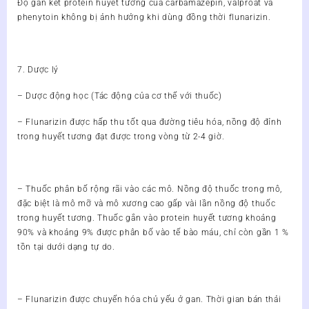
Độ gắn kết protein huyết tương của carbamazepin, valproat và
phenytoin không bị ảnh hưởng khi dùng đồng thời flunarizin.
7. Dược lý
– Dược động học (Tác động của cơ thể với thuốc)
– Flunarizin được hấp thu tốt qua đường tiêu hóa, nồng độ đỉnh
trong huyết tương đạt được trong vòng từ 2-4 giờ.
– Thuốc phân bố rộng rãi vào các mô. Nồng độ thuốc trong mô,
đặc biệt là mô mỡ và mô xương cao gấp vài lần nồng độ thuốc
trong huyết tương. Thuốc gắn vào protein huyết tương khoảng
90% và khoảng 9% được phân bố vào tế bào máu, chỉ còn gần 1 %
tồn tại dưới dạng tự do.
– Flunarizin được chuyển hóa chủ yếu ở gan. Thời gian bán thải