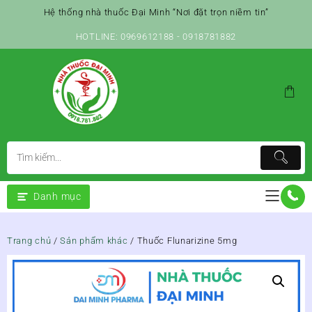
Skip
Hệ thống nhà thuốc Đại Minh “Nơi đặt trọn niềm tin”
to
content
HOTLINE: 0969612188 - 0918781882
Danh mục
Trang chủ
/
Sản phẩm khác
/ Thuốc Flunarizine 5mg