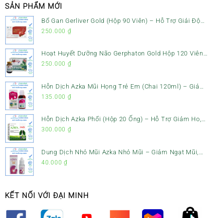
SẢN PHẨM MỚI
Bổ Gan Gerliver Gold (Hộp 90 Viên) – Hỗ Trợ Giải Độc
Gan, Mát Gan & Bảo Vệ Gan
250.000
₫
Hoạt Huyết Dưỡng Não Gerphaton Gold Hộp 120 Viên
– Giảm Đau Đầu, Hoa Mắt, Chóng Mặt & Rối Loạn Tiền
250.000
₫
Đình
Hỗn Dịch Azka Mũi Họng Trẻ Em (Chai 120ml) – Giảm
Ho, Tiêu Đờm & Đau Rát Họng
135.000
₫
Hỗn Dịch Azka Phổi (Hộp 20 Ống) – Hỗ Trợ Giảm Ho,
Tiêu Đờm & Bổ Phổi
300.000
₫
Dung Dịch Nhỏ Mũi Azka Nhỏ Mũi – Giảm Ngạt Mũi,
Sổ Mũi Cho Trẻ Sơ Sinh
40.000
₫
KẾT NỐI VỚI ĐẠI MINH