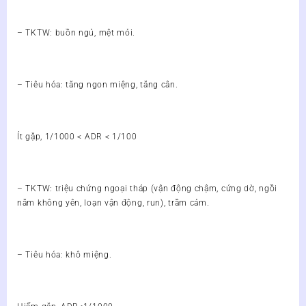
– TKTW: buồn ngủ, mệt mỏi.
– Tiêu hóa: tăng ngon miệng, tăng cân.
Ít gặp, 1/1000 < ADR < 1/100
– TKTW: triệu chứng ngoại tháp (vận động chậm, cứng dờ, ngồi
nằm không yên, loạn vận động, run), trầm cảm.
– Tiêu hóa: khô miệng.