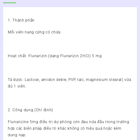
1. Thành phần
Mỗi viên nang cứng có chứa:
Hoạt chất: Flunarizin (dạng Flunarizin.2HCl) 5 mg.
Tá dược: Lactose, amidon deble, PVP, talc, magnesium stearat) vừa
đủ 1 viên.
2. Công dụng (Chỉ định)
Flunarizine 5mg điều trị dự phòng cơn đau nửa đầu trong trường
hợp các biện pháp điều trị khác không có hiệu quả hoặc kém
dung nạp.