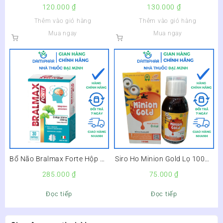
Giúp Bé Ăn Ngon, Tăng Sức
Pink Salt Tươi Mát Và Sảng
120.000
₫
130.000
₫
Đề Kháng –
Khoái Refresh & Clarify Lọ
Thêm vào giỏ hàng
Thêm vào giỏ hàng
500g –
Mua ngay
Mua ngay
Bổ Não Bralmax Forte Hộp 30
Siro Ho Minion Gold Lọ 100ml
Viên –
–
285.000
₫
75.000
₫
Đọc tiếp
Đọc tiếp