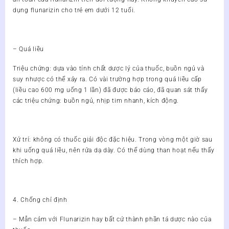
dụng flunarizin cho trẻ em dưới 12 tuổi.
– Quá liều
Triệu chứng: dựa vào tính chất dược lý của thuốc, buồn ngủ và
suy nhược có thể xảy ra. Có vài trường hợp trong quá liều cấp
(liều cao 600 mg uống 1 lần) đã được báo cáo, đã quan sát thấy
các triệu chứng: buồn ngủ, nhịp tim nhanh, kích động.
Xử trí: không có thuốc giải độc đặc hiệu. Trong vòng một giờ sau
khi uống quá liều, nên rửa dạ dày. Có thể dùng than hoạt nếu thấy
thích hợp.
4. Chống chỉ định
– Mẫn cảm với Flunarizin hay bất cứ thành phần tá dược nào của