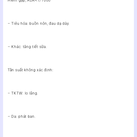
Hiếm gặp, ADR<1/1000
– Tiêu hóa: buồn nôn, đau dạ dày.
– Khác: tăng tiết sữa.
Tần suất không xác định:
– TKTW: lo lắng.
– Da: phát ban.