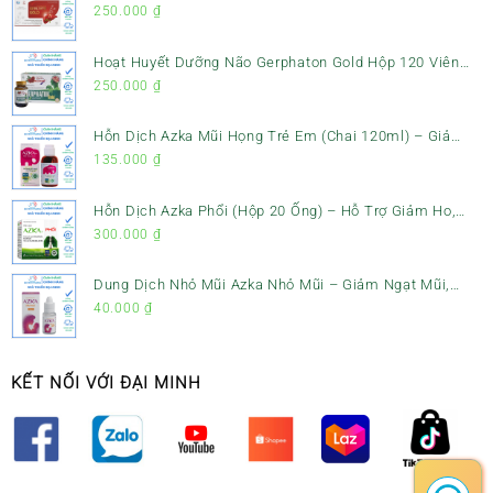
Gan, Mát Gan & Bảo Vệ Gan
250.000
₫
Hoạt Huyết Dưỡng Não Gerphaton Gold Hộp 120 Viên
– Giảm Đau Đầu, Hoa Mắt, Chóng Mặt & Rối Loạn Tiền
250.000
₫
Đình
Hỗn Dịch Azka Mũi Họng Trẻ Em (Chai 120ml) – Giảm
Ho, Tiêu Đờm & Đau Rát Họng
135.000
₫
Hỗn Dịch Azka Phổi (Hộp 20 Ống) – Hỗ Trợ Giảm Ho,
Tiêu Đờm & Bổ Phổi
300.000
₫
Dung Dịch Nhỏ Mũi Azka Nhỏ Mũi – Giảm Ngạt Mũi,
Sổ Mũi Cho Trẻ Sơ Sinh
40.000
₫
KẾT NỐI VỚI ĐẠI MINH