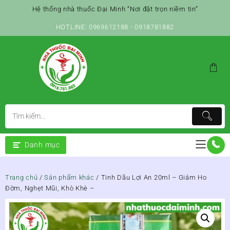
Skip
Hệ thống nhà thuốc Đại Minh “Nơi đặt trọn niềm tin”
to
content
HOTLINE: 0969612188 - 0918781882
Danh mục
Trang chủ
/
Sản phẩm khác
/ Tinh Dầu Lợi An 20ml – Giảm Ho
Đờm, Nghẹt Mũi, Khò Khè –