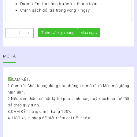
Được kiểm tra hàng trước khi thanh toán.
Chính sách đổi trả trong vòng 7 ngày.
Tinh
Thêm vào giỏ hàng
Mua ngay
-
+
Dầu
Lợi
An
MÔ TẢ
20ml
-
Giảm
Ho
CAM KẾT:
Đờm,
1.Cam kết Chất lượng đúng như thông tin mô tả và Mẫu mã giống
Nghẹt
hình ảnh.
Mũi,
2.Nếu sản phẩm có bất kỳ lỗi phát sinh nào, quý khách có thể đổi
Khò
trả theo quy định.
Khè
3.CAM KẾT hàng chính hãng 100%.
-
4. HSD xa, ib shop để biết thêm chi tiết nhé ạ.
số
lượng