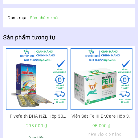
Danh mục:
Sản phẩm khác
Sản phẩm tương tự
Fivefaith DHA NZL Hộp 30
Viên Sắt Fe III Dr.Care Hộp 30
Viên – Bổ Sung DHA Cho Trẻ,
Viên – Bổ Sung Sắt, Giảm
295.000
₫
95.000
₫
Bổ Não, Sáng Mắt –
Nguy Cơ Thiếu Máu –
Thêm vào giỏ hàng
Đọc tiếp