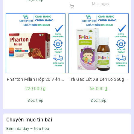
Mua ngay
Pharton Milan Hộp 20 Viên –
Trà Gạo Lứt Xạ Đen Lọ 350g –
Bổ Sung Vitamin, Bồi Bổ Cơ
220.000
₫
65.000
₫
Thể, Tăng Cường Sức Đề
Kháng –
Đọc tiếp
Đọc tiếp
Chuyên mục tin bài
Bệnh dạ dày – tiêu hóa