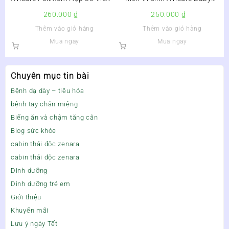
– hỗ trợ tăng khả năng thụ
Probiotic Lọ 10ml – Giảm Rối
260.000
₫
250.000
₫
thai ở phụ nữ bị buồng trứng
Loạn Tiêu Hóa –
Thêm vào giỏ hàng
Thêm vào giỏ hàng
đa nang –
Mua ngay
Mua ngay
Chuyên mục tin bài
Bệnh dạ dày – tiêu hóa
bệnh tay chân miệng
Biếng ăn và chậm tăng cân
Blog sức khỏe
cabin thải độc zenara
cabin thải độc zenara
Dinh dưỡng
Dinh dưỡng trẻ em
Giới thiệu
Khuyến mãi
Lưu ý ngày Tết