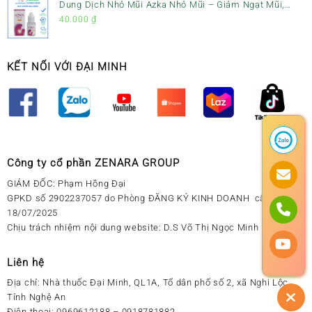
Dung Dịch Nhỏ Mũi Azka Nhỏ Mũi – Giảm Ngạt Mũi,
Sổ Mũi Cho Trẻ Sơ Sinh
40.000
₫
KẾT NỐI VỚI ĐẠI MINH
Công ty cổ phần ZENARA GROUP
GIÁM ĐỐC: Phạm Hồng Đại
GPKD số 2902237057 do Phòng ĐĂNG KÝ KINH DOANH cấp ngày
18/07/2025
Chịu trách nhiệm nội dung website: D.S Võ Thị Ngọc Minh
Liên hệ
Địa chỉ:
Nhà thuốc Đại Minh, QL1A, Tổ dân phố số 2, xã Nghi Lộc,
Tỉnh Nghệ An
Điện thoại:
0969612188 – 0918781882