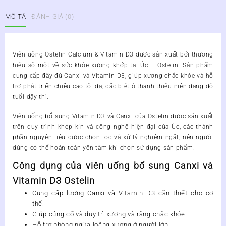
CALCIUM
MÔ TẢ
ĐÁNH GIÁ (0)
&
VITAMIN
D3
số
Viên uống Ostelin Calcium & Vitamin D3 được sản xuất bởi thương
lượng
hiệu số một về sức khỏe xương khớp tại Úc – Ostelin. Sản phẩm
cung cấp đầy đủ Canxi và Vitamin D3, giúp xương chắc khỏe và hỗ
trợ phát triển chiều cao tối đa, đặc biệt ở thanh thiếu niên đang độ
tuổi dậy thì.
Viên uống bổ sung Vitamin D3 và Canxi của Ostelin được sản xuất
trên quy trình khép kín và công nghệ hiện đại của Úc, các thành
phần nguyên liệu được chọn lọc và xử lý nghiêm ngặt, nên người
dùng có thể hoàn toàn yên tâm khi chọn sử dụng sản phẩm.
Công dụng của viên uống bổ sung Canxi và
Vitamin D3 Ostelin
Cung cấp lượng Canxi và Vitamin D3 cần thiết cho cơ
thể.
Giúp củng cố và duy trì xương và răng chắc khỏe.
Hỗ trợ phòng ngừa loãng xương ở người lớn.