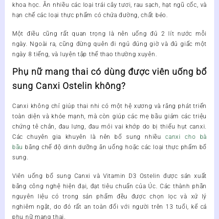
khoa học. Ăn nhiều các loại trái cây tươi, rau sạch, hạt ngũ cốc, và
hạn chế các loại thực phẩm có chứa đường, chất béo.
Một điều cũng rất quan trọng là nên uống đủ 2 lít nước mỗi
ngày. Ngoài ra, cũng đừng quên đi ngủ đúng giờ và đủ giấc một
ngày 8 tiếng, và luyện tập thể thao thường xuyên.
Phụ nữ mang thai có dùng được viên uống bổ
sung Canxi Ostelin không?
Canxi không chỉ giúp thai nhi có một hệ xương và răng phát triển
toàn diện và khỏe mạnh, mà còn giúp các mẹ bầu giảm các triệu
chứng tê chân, đau lưng, đau mỏi vai khớp do bị thiếu hụt canxi.
Các chuyên gia khuyên là nên bổ sung nhiều
canxi cho bà
bầu
bằng chế độ dinh dưỡng ăn uống hoặc các loại thực phẩm bổ
sung.
Viên uống bổ sung Canxi và Vitamin D3 Ostelin được sản xuất
bằng công nghệ hiện đại, đạt tiêu chuẩn của Úc. Các thành phần
nguyên liệu có trong sản phẩm đều được chọn lọc và xử lý
nghiêm ngặt, do đó rất an toàn đối với người trên 13 tuổi, kể cả
phụ nữ mang thai.