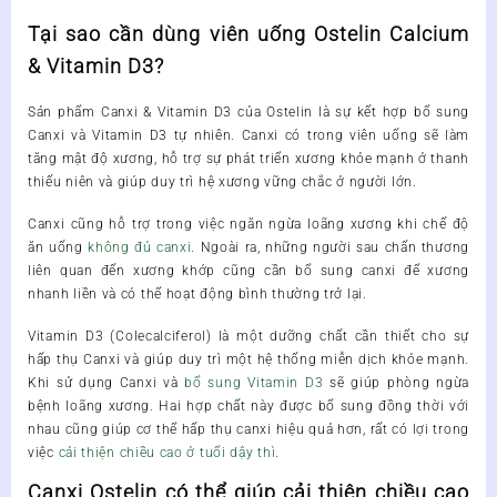
Tại sao cần dùng viên uống Ostelin Calcium
& Vitamin D3?
Sản phẩm Canxi & Vitamin D3 của Ostelin là sự kết hợp bổ sung
Canxi và Vitamin D3 tự nhiên. Canxi có trong viên uống sẽ làm
tăng mật độ xương, hỗ trợ sự phát triển xương khỏe mạnh ở thanh
thiếu niên và giúp duy trì hệ xương vững chắc ở người lớn.
Canxi cũng hỗ trợ trong việc ngăn ngừa loãng xương khi chế độ
ăn uống
không đủ canxi
. Ngoài ra, những người sau chấn thương
liên quan đến xương khớp cũng cần bổ sung canxi để xương
nhanh liền và có thể hoạt động bình thường trở lại.
Vitamin D3 (Colecalciferol) là một dưỡng chất cần thiết cho sự
hấp thụ Canxi và giúp duy trì một hệ thống miễn dịch khỏe mạnh.
Khi sử dụng Canxi và
bổ sung Vitamin D3
sẽ giúp phòng ngừa
bệnh loãng xương. Hai hợp chất này được bổ sung đồng thời với
nhau cũng giúp cơ thể hấp thụ canxi hiệu quả hơn, rất có lợi trong
việc
cải thiện chiều cao ở tuổi dậy thì
.
Canxi Ostelin có thể giúp cải thiện chiều cao