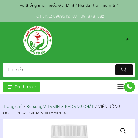
Skip
Hệ thống nhà thuốc Đại Minh “Nơi đặt trọn niềm tin”
to
content
HOTLINE: 0969612188 - 0918781882
Danh mục
Trang chủ
/
Bổ sung VITAMIN & KHOÁNG CHẤT
/ VIÊN UỐNG
OSTELIN CALCIUM & VITAMIN D3