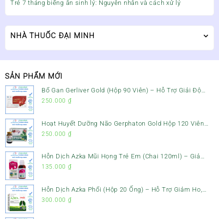
Trẻ 7 tháng biếng ăn sinh lý: Nguyên nhân và cách xử lý
NHÀ THUỐC ĐẠI MINH
SẢN PHẨM MỚI
Bổ Gan Gerliver Gold (Hộp 90 Viên) – Hỗ Trợ Giải Độc
Gan, Mát Gan & Bảo Vệ Gan
250.000
₫
Hoạt Huyết Dưỡng Não Gerphaton Gold Hộp 120 Viên
– Giảm Đau Đầu, Hoa Mắt, Chóng Mặt & Rối Loạn Tiền
250.000
₫
Đình
Hỗn Dịch Azka Mũi Họng Trẻ Em (Chai 120ml) – Giảm
Ho, Tiêu Đờm & Đau Rát Họng
135.000
₫
Hỗn Dịch Azka Phổi (Hộp 20 Ống) – Hỗ Trợ Giảm Ho,
Tiêu Đờm & Bổ Phổi
300.000
₫