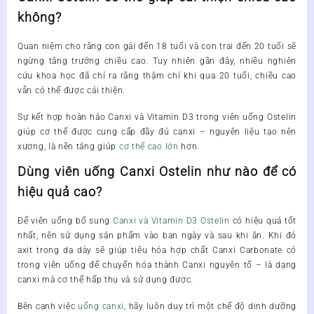
không?
Quan niệm cho rằng con gái đến 18 tuổi và con trai đến 20 tuổi sẽ
ngừng tăng trưởng chiều cao. Tuy nhiên gần đây, nhiều nghiên
cứu khoa học đã chỉ ra rằng thậm chí khi qua 20 tuổi, chiều cao
vẫn có thể được cải thiện.
Sự kết hợp hoàn hảo Canxi và Vitamin D3 trong viên uống Ostelin
giúp cơ thể được cung cấp đầy đủ canxi – nguyên liệu tạo nên
xương, là nền tảng giúp
cơ thể cao lớn
hơn.
Dùng viên uống Canxi Ostelin như nào để có
hiệu quả cao?
Để viên uống bổ sung
Canxi và Vitamin D3 Ostelin
có hiệu quả tốt
nhất, nên sử dụng sản phẩm vào ban ngày và sau khi ăn. Khi đó
axit trong dạ dày sẽ giúp tiêu hóa hợp chất Canxi Carbonate có
trong viên uống để chuyển hóa thành Canxi nguyên tố – là dạng
canxi mà cơ thể hấp thụ và sử dụng được.
Bên cạnh việc
uống canxi
, hãy luôn duy trì một chế độ dinh dưỡng