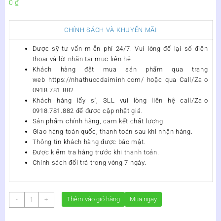
0
₫
CHÍNH SÁCH VÀ KHUYẾN MÃI
Dược sỹ tư vấn miễn phí 24/7. Vui lòng để lại số điện
thoại và lời nhắn tại mục liên hệ.
Khách hàng đặt mua sản phẩm qua trang
web https://nhathuocdaiminh.com/
hoặc qua Call/Zalo
0918.781.882.
Khách hàng lấy sỉ, SLL vui lòng liên hệ call/Zalo
0918.781.882 để được cập nhật giá.
Sản phẩm chính hãng, cam kết chất lượng.
Giao hàng toàn quốc, thanh toán sau khi nhận hàng.
Thông tin khách hàng được bảo mật.
Được kiểm tra hàng trước khi thanh toán.
Chính sách đổi trả trong vòng 7 ngày.
VIÊN
Thêm vào giỏ hàng
Mua ngay
-
+
UỐNG
OSTELIN