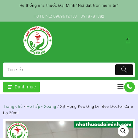
Skip
Hệ thống nhà thuốc Đại Minh “Nơi đặt trọn niềm tin”
to
content
HOTLINE: 0969612188 - 0918781882
Danh mục
Trang chủ
/
Hô hấp - Xoang
/ Xịt Họng Keo Ong Dr. Bee Doctor Care
Lọ 20ml