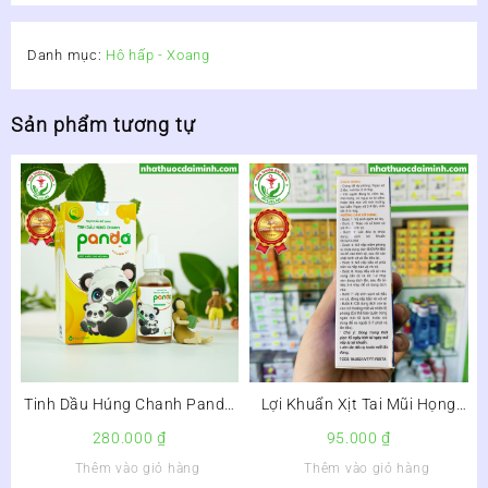
Danh mục:
Hô hấp - Xoang
Sản phẩm tương tự
Tinh Dầu Húng Chanh Panda
Lợi Khuẩn Xịt Tai Mũi Họng
Thanh Mộc Hương 30ml –
Biovax – BM Lọ 10ml – Còn
280.000
₫
95.000
₫
hàng
Thêm vào giỏ hàng
Thêm vào giỏ hàng