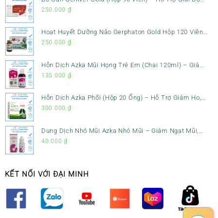
Gan, Mát Gan & Bảo Vệ Gan
250.000
₫
Hoạt Huyết Dưỡng Não Gerphaton Gold Hộp 120 Viên
– Giảm Đau Đầu, Hoa Mắt, Chóng Mặt & Rối Loạn Tiền
250.000
₫
Đình
Hỗn Dịch Azka Mũi Họng Trẻ Em (Chai 120ml) – Giảm
Ho, Tiêu Đờm & Đau Rát Họng
135.000
₫
Hỗn Dịch Azka Phổi (Hộp 20 Ống) – Hỗ Trợ Giảm Ho,
Tiêu Đờm & Bổ Phổi
300.000
₫
Dung Dịch Nhỏ Mũi Azka Nhỏ Mũi – Giảm Ngạt Mũi,
Sổ Mũi Cho Trẻ Sơ Sinh
40.000
₫
KẾT NỐI VỚI ĐẠI MINH