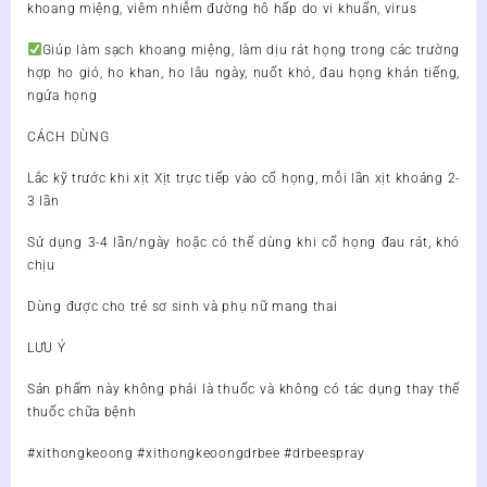
khoang miệng, viêm nhiễm đường hô hấp do vi khuẩn, virus
Giúp làm sạch khoang miệng, làm dịu rát họng trong các trường
hợp ho gió, ho khan, ho lâu ngày, nuốt khó, đau họng khản tiếng,
ngứa họng
CÁCH DÙNG
Lắc kỹ trước khi xịt Xịt trực tiếp vào cổ họng, mỗi lần xịt khoảng 2-
3 lần
Sử dụng 3-4 lần/ngày hoặc có thể dùng khi cổ họng đau rát, khó
chịu
Dùng được cho trẻ sơ sinh và phụ nữ mang thai
LƯU Ý
Sản phẩm này không phải là thuốc và không có tác dụng thay thế
thuốc chữa bệnh
#xithongkeoong #xithongkeoongdrbee #drbeespray