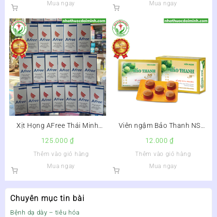
Mua ngay
Mua ngay
Xịt Họng AFree Thái Minh
Viên ngậm Bảo Thanh NS
30ml – Còn hàng
không đường
125.000
₫
12.000
₫
Thêm vào giỏ hàng
Thêm vào giỏ hàng
Mua ngay
Mua ngay
Chuyên mục tin bài
Bệnh dạ dày – tiêu hóa