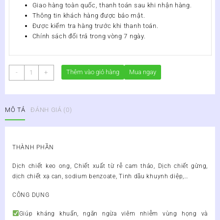
Giao hàng toàn quốc, thanh toán sau khi nhận hàng.
Thông tin khách hàng được bảo mật.
Được kiểm tra hàng trước khi thanh toán.
Chính sách đổi trả trong vòng 7 ngày.
Xịt
Thêm vào giỏ hàng
Mua ngay
-
+
Họng
Keo
Ong
MÔ TẢ
ĐÁNH GIÁ (0)
Dr.
Bee
Doctor
Care
THÀNH PHẦN
Lọ
20ml
Dịch chiết keo ong, Chiết xuất từ rễ cam thảo, Dịch chiết gừng,
số
dịch chiết xạ can, sodium benzoate, Tinh dầu khuynh diệp,…
lượng
CÔNG DỤNG
Giúp kháng khuẩn, ngăn ngừa viêm nhiễm vùng họng và