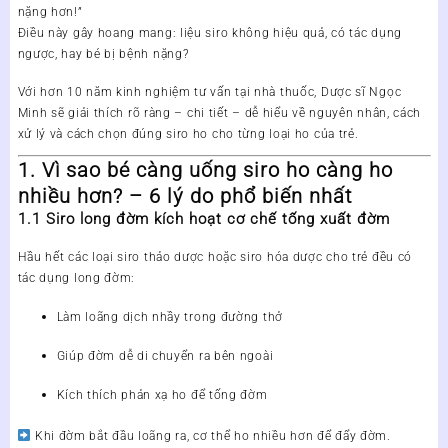
nặng hơn!”
Điều này gây hoang mang: liệu siro không hiệu quả, có tác dụng
ngược, hay bé bị bệnh nặng?
Với hơn 10 năm kinh nghiệm tư vấn tại nhà thuốc,
Dược sĩ Ngọc
Minh
sẽ giải thích rõ ràng – chi tiết – dễ hiểu về nguyên nhân, cách
xử lý và cách chọn đúng siro ho cho từng loại ho của trẻ.
1. Vì sao bé càng uống siro ho càng ho
nhiều hơn? – 6 lý do phổ biến nhất
1.1 Siro long đờm kích hoạt cơ chế tống xuất đờm
Hầu hết các loại siro thảo dược hoặc siro hóa dược cho trẻ đều có
tác dụng long đờm
:
Làm loãng dịch nhầy trong đường thở
Giúp đờm dễ di chuyển ra bên ngoài
Kích thích phản xạ ho để tống đờm
Khi đờm bắt đầu loãng ra, cơ thể
ho nhiều hơn để đẩy đờm
.