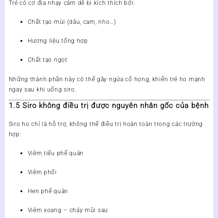
Trẻ có cơ địa nhạy cảm dễ bị kích thích bởi:
Chất tạo mùi (dâu, cam, nho…)
Hương liệu tổng hợp
Chất tạo ngọt
Những thành phần này có thể gây
ngứa cổ họng
, khiến trẻ
ho mạnh
ngay sau khi uống siro
.
1.5 Siro không điều trị được nguyên nhân gốc của bệnh
Siro ho chỉ là
hỗ trợ
, không thể điều trị hoàn toàn trong các trường
hợp:
Viêm tiểu phế quản
Viêm phổi
Hen phế quản
Viêm xoang – chảy mũi sau