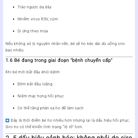
Trào ngược dạ dày
Nhiễm virus RSV, cúm
Dị ứng theo mùa
Nếu không xử lý nguyên nhân nền, bé sẽ ho kéo dài dù uống siro
bao nhiêu.
1.6 Bé đang trong giai đoạn “bệnh chuyển cấp”
Khi bé mới bắt đầu khỏi bệnh:
Đờm bắt đầu loãng
Niêm mạc họng hồi phục
Cơ thể tăng phản xạ ho để làm sạch
Đây là thời điểm bé
ho nhiều hơn nhưng lại là dấu hiệu hồi phục
.
Siro ho có thể khiến tình trạng “lộ rõ” hơn.