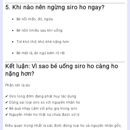
5. Khi nào nên ngừng siro ho ngay?
Bé nổi mẩn, đỏ, ngứa
Bé nôn nhiều sau khi uống
Trẻ khó thở, khò khè nặng hơn
Bé mệt lả, ăn ngủ kém rõ rệt
Kết luận: Vì sao bé uống siro ho càng ho
nặng hơn?
Phần lớn là do:
✔ Siro long đờm
đang phát huy tác dụng
✔ Dùng
sai loại siro
so với nguyên nhân ho
✔ Bé
quá nhạy cảm với phụ gia
trong siro
✔ Nguyên nhân ho thật sự
chưa được xử lý
Điều quan trọng nhất là
xác định đúng loại ho và nguyên nhân gốc
,