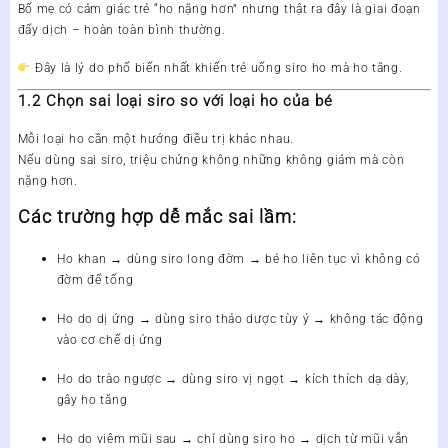
Bố mẹ có cảm giác trẻ “ho nặng hơn” nhưng thật ra đây là
giai đoạn
đẩy dịch – hoàn toàn bình thường
.
Đây là lý do phổ biến nhất khiến trẻ uống siro ho mà ho tăng.
1.2 Chọn sai loại siro so với loại ho của bé
Mỗi loại ho cần một hướng điều trị khác nhau.
Nếu dùng sai siro, triệu chứng không những không giảm mà còn
nặng hơn.
Các trường hợp dễ mắc sai lầm:
Ho khan → dùng siro long đờm
→ bé ho liên tục vì không có
đờm để tống
Ho do dị ứng → dùng siro thảo dược tùy ý
→ không tác động
vào cơ chế dị ứng
Ho do trào ngược → dùng siro vị ngọt
→ kích thích dạ dày,
gây ho tăng
Ho do viêm mũi sau → chỉ dùng siro ho
→ dịch từ mũi vẫn