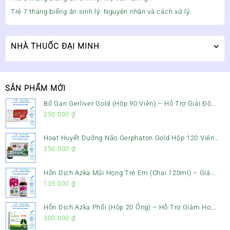
Trẻ 7 tháng biếng ăn sinh lý: Nguyên nhân và cách xử lý
NHÀ THUỐC ĐẠI MINH
SẢN PHẨM MỚI
Bổ Gan Gerliver Gold (Hộp 90 Viên) – Hỗ Trợ Giải Độc
Gan, Mát Gan & Bảo Vệ Gan
250.000
₫
Hoạt Huyết Dưỡng Não Gerphaton Gold Hộp 120 Viên
– Giảm Đau Đầu, Hoa Mắt, Chóng Mặt & Rối Loạn Tiền
250.000
₫
Đình
Hỗn Dịch Azka Mũi Họng Trẻ Em (Chai 120ml) – Giảm
Ho, Tiêu Đờm & Đau Rát Họng
135.000
₫
Hỗn Dịch Azka Phổi (Hộp 20 Ống) – Hỗ Trợ Giảm Ho,
Tiêu Đờm & Bổ Phổi
300.000
₫