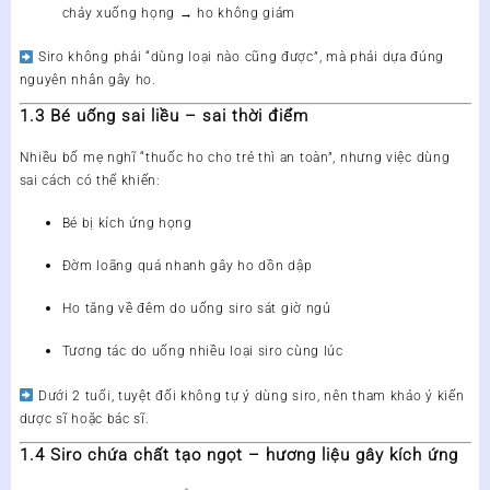
chảy xuống họng → ho không giảm
Siro không phải “dùng loại nào cũng được”
, mà phải dựa đúng
nguyên nhân gây ho.
1.3 Bé uống sai liều – sai thời điểm
Nhiều bố mẹ nghĩ “thuốc ho cho trẻ thì an toàn”, nhưng việc dùng
sai cách có thể khiến:
Bé bị kích ứng họng
Đờm loãng quá nhanh gây ho dồn dập
Ho tăng về đêm do uống siro sát giờ ngủ
Tương tác do uống nhiều loại siro cùng lúc
Dưới 2 tuổi,
tuyệt đối không tự ý dùng siro
, nên tham khảo ý kiến
dược sĩ hoặc bác sĩ.
1.4 Siro chứa chất tạo ngọt – hương liệu gây kích ứng