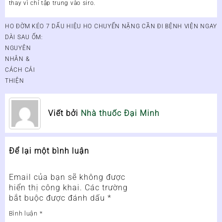
thay vì chỉ tập trung vào siro.
Điều
HO ĐỜM KÉO
7 DẤU HIỆU HO CHUYỂN NẶNG CẦN ĐI BỆNH VIỆN NGAY
hướng
DÀI SAU ỐM:
bài
NGUYÊN
viết
NHÂN &
CÁCH CẢI
THIỆN
Viết bởi
Nhà thuốc Đại Minh
Để lại một bình luận
Email của bạn sẽ không được
hiển thị công khai.
Các trường
bắt buộc được đánh dấu
*
Bình luận
*