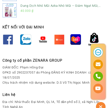
Dung Dịch Nhỏ Mũi Azka Nhỏ Mũi – Giảm Ngạt Mũi,
Sổ Mũi Cho Trẻ Sơ Sinh
40.000
₫
KẾT NỐI VỚI ĐẠI MINH
Công ty cổ phần ZENARA GROUP
GIÁM ĐỐC: Phạm Hồng Đại
GPKD số 2902237057 do Phòng ĐĂNG KÝ KINH DOANH cấp ngày
18/07/2025
Chịu trách nhiệm nội dung website: D.S Võ Thị Ngọc Minh
Liên hệ
Địa chỉ:
Nhà thuốc Đại Minh, QL1A, Tổ dân phố số 2, xã Nghi Lộc,
Tỉnh Nghệ An