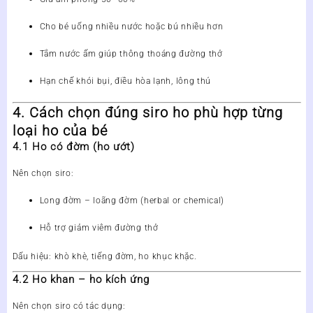
Cho bé uống
nhiều nước
hoặc bú nhiều hơn
Tắm nước ấm giúp thông thoáng đường thở
Hạn chế khói bụi, điều hòa lạnh, lông thú
4. Cách chọn đúng siro ho phù hợp từng
loại ho của bé
4.1 Ho có đờm (ho ướt)
Nên chọn siro:
Long đờm – loãng đờm (herbal or chemical)
Hỗ trợ giảm viêm đường thở
Dấu hiệu: khò khè, tiếng đờm, ho khục khặc.
4.2 Ho khan – ho kích ứng
Nên chọn siro có tác dụng: