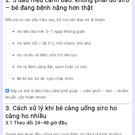
2. 5 dấu hiệu cảnh báo: không phải do siro
– bé đang bệnh nặng hơn thật
Nếu bé có các dấu hiệu sau, bố mẹ nên đưa trẻ đi khám:
Ho kéo dài
trên 5–7 ngày
không giảm
Ho kèm
sốt > 38.5°C
, thở nhanh, khò khè
Ho nhiều về đêm, nôn trớ liên tục
Ho ra đờm vàng đặc, xanh hoặc có mùi
Bé
bỏ bú, bỏ ăn, ngủ chập chờn
Đây có thể là dấu hiệu
viêm phế quản – viêm phổi – hen – nhiễm
khuẩn
, cần thăm khám.
3. Cách xử lý khi bé càng uống siro ho
càng ho nhiều
3.1 Theo dõi 24–48 giờ đầu
Trong giai đoạn đầu uống siro long đờm,
ho tăng là bình thường
.