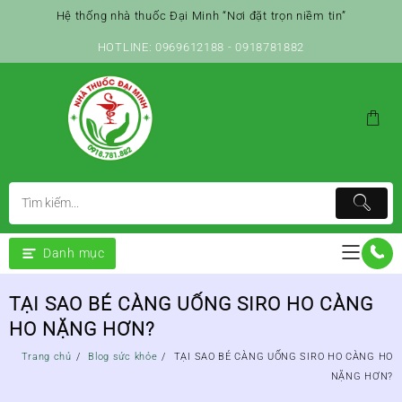
Skip
Hệ thống nhà thuốc Đại Minh “Nơi đặt trọn niềm tin”
to
content
HOTLINE: 0969612188 - 0918781882
Danh mục
TẠI SAO BÉ CÀNG UỐNG SIRO HO CÀNG
HO NẶNG HƠN?
Trang chủ
Blog sức khỏe
TẠI SAO BÉ CÀNG UỐNG SIRO HO CÀNG HO
NẶNG HƠN?