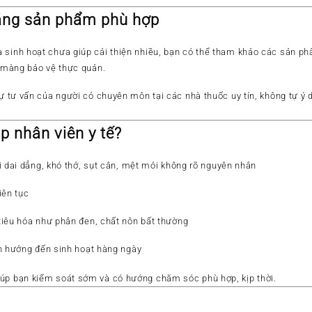
ằng sản phẩm phù hợp
 sinh hoạt chưa giúp cải thiện nhiều, bạn có thể tham khảo các
sản phẩ
p màng bảo vệ thực quản.
 tư vấn của người có chuyên môn tại các nhà thuốc uy tín, không tự ý
p nhân viên y tế?
i dai dẳng,
khó thở, sụt cân, mệt mỏi
không rõ nguyên nhân
iên tục
iêu hóa
như phân đen, chất nôn bất thường
h hưởng đến sinh hoạt hàng ngày
úp bạn kiểm soát sớm và có hướng chăm sóc phù hợp, kịp thời.