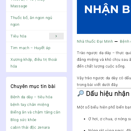
Massage
Thuốc bổ, ăn ngon ngủ
ngon
Tiêu hóa
Nhà thuốc Đại Minh
Bệnh 
Tim mạch – Huyết áp
Trào ngược dạ dày – thực quản
đắng miệng và khó chịu sau 
Xương khớp, điều trị thoái
đến chất lượng cuộc sống.
hóa
Vậy trào ngược dạ dày có dấu 
trong bài viết dưới đây.
Chuyên mục tin bài
Dấu hiệu nhận 
Bệnh dạ dày – tiêu hóa
bệnh tay chân miệng
Một số biểu hiện phổ biến bạ
Biếng ăn và chậm tăng cân
Ợ hơi, ợ chua, ợ nóng
sa
Blog sức khỏe
cabin thải độc zenara
Nóng rát vùng ngực
, đ