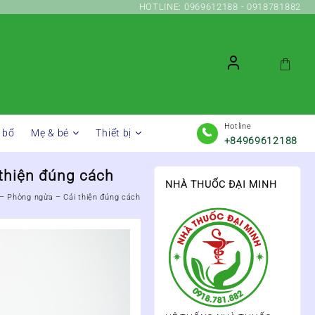
HOTLINE: 0969612188 - 0918781882
Hotline
 bổ
Mẹ & bé
Thiết bị
+84969612188
 thiện đúng cách
NHÀ THUỐC ĐẠI MINH
 – Phòng ngừa – Cải thiện đúng cách