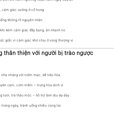
, cảm giác vướng ở cổ họng
tiếng không rõ nguyên nhân
i khi kèm cảm giác đầy bụng, ăn nhanh no
hức giấc vì cảm giác khó chịu ở vùng thượng vị
 thân thiện với người bị trào ngược
 nhẹ nhàng với niêm mạc, dễ tiêu hóa
guyên cám, cơm mềm
– trung hòa dịch vị
g tươi
, trà thảo mộc – hỗ trợ làm dịu dạ dày
c trong ngày, tránh uống nhiều cùng lúc