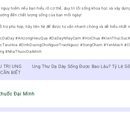
á nguy hiểm nếu bạn
hiểu rõ cơ thể
, duy trì lối sống khoa học và xây dự
hưởng đến chất lượng sống của bạn mỗi ngày!
ỗ trợ phù hợp, hãy liên hệ để được tư vấn nhanh chóng và dễ hiểu nhất 
cDaDay #AnUongHieuQua #DaDayNhayCam #HoiChua #KienThucSuc
cTieuHoa #DinhDuongChoNguoiTraoNguoc #SongCham #YenMach #C
ng #NhaThuocDaiMinh
U TRỊ UNG
Ung Thư Dạ Dày Sống Được Bao Lâu? Tỷ Lệ Số
 CẦN BIẾT
thuốc Đại Minh