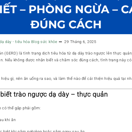
dạ dày - tiêu hóa
Blog sức khỏe
29 Tháng 6, 2025
 (GERD) là tình trạng dịch tiêu hóa từ dạ dày trào ngược lên thực quản
ăn. Nếu không được nhận biết và chăm sóc đúng cách, tình trạng này c
hiệu gì, nên ăn uống ra sao, và làm thế nào để cải thiện hiệu quả tại n
biết trào ngược dạ dày – thực quản
n có thể gặp phải gồm:
u khi ăn
ặc biệt khi nằm nghiêng hoặc nằm ngay sau ăn