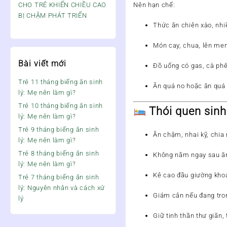
Nên hạn chế:
CHO TRẺ KHIẾN CHIỀU CAO
BỊ CHẬM PHÁT TRIỂN
Thức ăn chiên xào, nh
Món cay, chua, lên me
Bài viết mới
Đồ uống có gas, cà phê
Trẻ 11 tháng biếng ăn sinh
Ăn quá no hoặc ăn quá
lý: Mẹ nên làm gì?
Trẻ 10 tháng biếng ăn sinh
Thói quen sinh
lý: Mẹ nên làm gì?
Trẻ 9 tháng biếng ăn sinh
Ăn
chậm, nhai kỹ
, chia
lý: Mẹ nên làm gì?
Trẻ 8 tháng biếng ăn sinh
Không nằm ngay sau ă
lý: Mẹ nên làm gì?
Kê cao đầu giường kh
Trẻ 7 tháng biếng ăn sinh
lý: Nguyên nhân và cách xử
Giảm cân
nếu đang tron
lý
Giữ tinh thần thư giãn
,