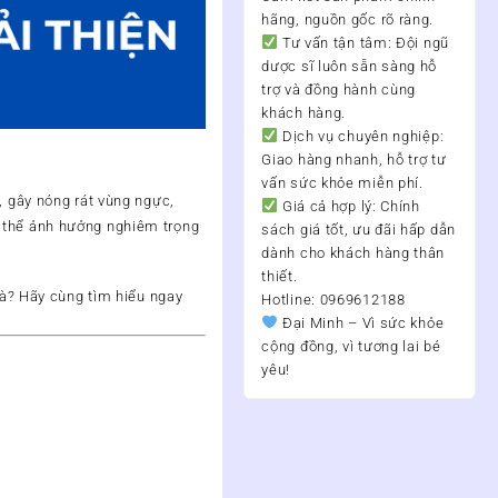
hãng, nguồn gốc rõ ràng.
Tư vấn tận tâm:
Đội ngũ
dược sĩ luôn sẵn sàng hỗ
trợ và đồng hành cùng
khách hàng.
Dịch vụ chuyên nghiệp:
Giao hàng nhanh, hỗ trợ tư
vấn sức khỏe miễn phí.
, gây nóng rát vùng ngực,
Giá cả hợp lý:
Chính
ó thể ảnh hưởng nghiêm trọng
sách giá tốt, ưu đãi hấp dẫn
dành cho khách hàng thân
thiết.
hà? Hãy cùng tìm hiểu ngay
Hotline: 0969612188
Đại Minh – Vì sức khỏe
cộng đồng, vì tương lai bé
yêu!