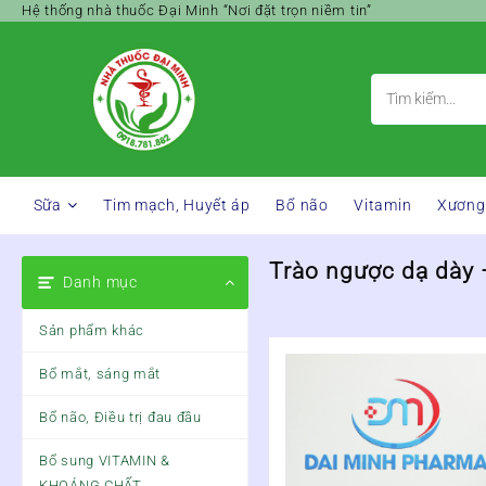
Skip
Hệ thống nhà thuốc Đại Minh “Nơi đặt trọn niềm tin”
to
content
Sữa
Tim mạch, Huyết áp
Bổ não
Vitamin
Xương
Trào ngược dạ dày 
Danh mục
Sản phẩm khác
Bổ mắt, sáng mắt
Bổ não, Điều trị đau đầu
Bổ sung VITAMIN &
KHOÁNG CHẤT