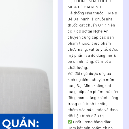
HỆ THỐNG NHÀ THUỐC –
MẸ & BÉ ĐẠI MINH
Hệ thống Nhà thuốc – Mẹ &
Bé Đại Minh
là chuỗi nhà
thuốc đạt chuẩn
GPP
, hiện
có
7 cơ sở tại Nghệ An
,
chuyên cung cấp các sản
phẩm thuốc, thực phẩm
chức năng, vật tư y tế, dược
mỹ phẩm và đồ dùng mẹ &
bé chính hãng, đảm bảo
chất lượng.
Với đội ngũ
dược sĩ giàu
kinh nghiệm, chuyên môn
cao
, Đại Minh không chỉ
cung cấp sản phẩm mà còn
đồng hành cùng khách hàng
trong quá trình
tư vấn,
chăm sóc sức khỏe và theo
dõi liệu trình điều trị
.
Chất lượng hàng đầu:
Cam kết sản phẩm chính