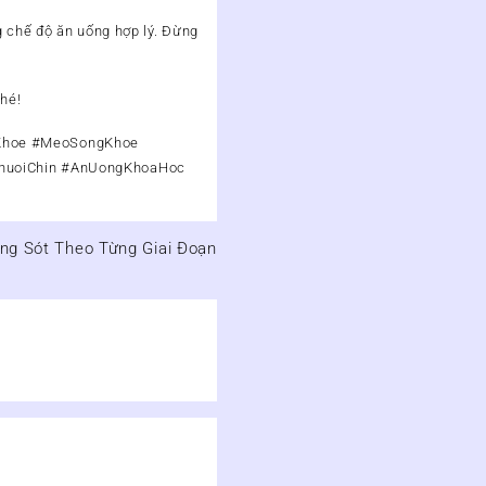
ng chế độ ăn uống hợp lý. Đừng
nhé!
Khoe #MeoSongKhoe
huoiChin #AnUongKhoaHoc
ng Sót Theo Từng Giai Đoạn