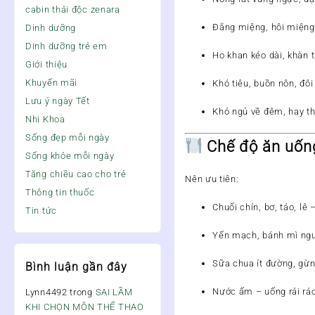
cabin thải độc zenara
Đắng miệng, hôi miệng
Dinh dưỡng
Dinh dưỡng trẻ em
Ho khan kéo dài
, khàn 
Giới thiệu
Khuyến mãi
Khó tiêu, buồn nôn
, đô
Lưu ý ngày Tết
Khó ngủ về đêm
, hay t
Nhi Khoa
Sống đẹp mỗi ngày
Chế độ ăn uống
Sống khỏe mỗi ngày
Tăng chiều cao cho trẻ
Nên ưu tiên:
Thông tin thuốc
Chuối chín, bơ, táo, lê
–
Tin tức
Yến mạch, bánh mì n
Sữa chua ít đường, gừn
Bình luận gần đây
Nước ấm
– uống rải rá
Lynn4492
trong
SAI LẦM
KHI CHỌN MÔN THỂ THAO