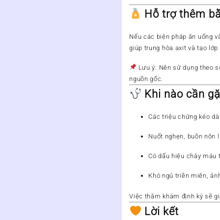
Hỗ trợ thêm b
Nếu các biện pháp ăn uống và
giúp trung hòa axit và tạo lớ
Lưu ý:
Nên sử dụng theo sự
nguồn gốc.
Khi nào cần gặ
Các triệu chứng kéo dà
Nuốt nghẹn, buồn nôn l
Có dấu hiệu
chảy máu t
Khó ngủ triền miên
, ản
Việc
thăm khám định kỳ
sẽ gi
Lời kết