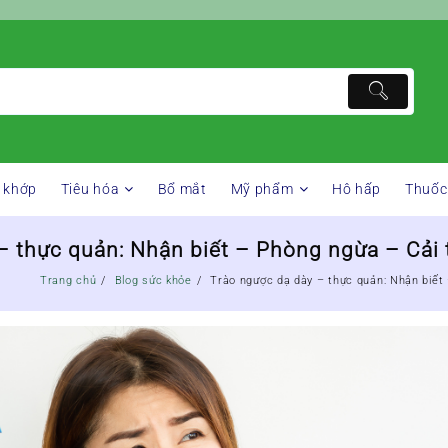
 khớp
Tiêu hóa
Bổ mắt
Mỹ phẩm
Hô hấp
Thuốc
– thực quản: Nhận biết – Phòng ngừa – Cải
Trang chủ
Blog sức khỏe
Trào ngược dạ dày – thực quản: Nhận biết