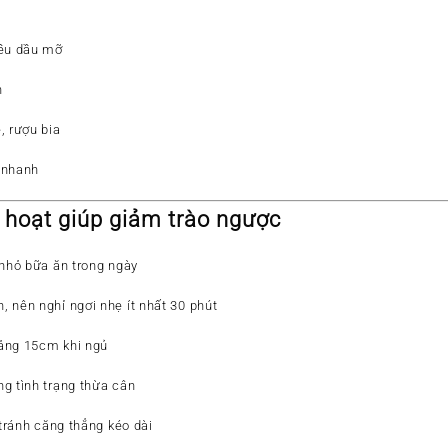
iều dầu mỡ
n
, rượu bia
 nhanh
 hoạt giúp giảm trào ngược
 nhỏ bữa ăn trong ngày
n
, nên nghỉ ngơi nhẹ ít nhất 30 phút
oảng 15cm
khi ngủ
g tình trạng thừa cân
 tránh căng thẳng kéo dài