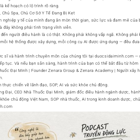
à kế hoạch có lộ trình rõ ràng.
 Chủ Spa, Chủ Cơ Sở Y Tế Đang Bị Kẹt
 nghiệp y tế của mình đang ăn mòn thời gian, sức lực và đam mê của b
à đây không phải tình trạng vĩnh viễn.
đến người điều hành là có thật. Không phải không vấp ngã. Không phải
 mỗi hệ thống được xây dựng, mỗi công cụ AI được ứng dụng — đều đưa
c sĩ và hành trình chuyên môn của chúng tôi tại duocsidaiminh.com — n
iếp tục. Và nếu bạn sẵn sàng, hành trình của bạn có thể bắt đầu từ hôm 
ốc Đại Minh | Founder Zenara Group & Zenara Academy | Người xây hệ
m.
n thực chiến về lãnh đạo, SOP, AI và sức khỏe chủ động.
g Đại, CEO Nhà Thuốc Đại Minh, giám đốc điều hành ngành dược, hành 
hỏe chủ động Việt Nam, SOP nhà thuốc, AI trong kinh doanh dược, chủ
nh.com