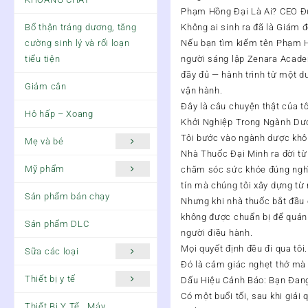
Phạm Hồng Đại Là Ai? CEO Đ
Bổ thận tráng dương, tăng
Không ai sinh ra đã là Giám đ
cường sinh lý và rối loạn
Nếu bạn tìm kiếm tên Phạm H
tiểu tiện
người sáng lập Zenara Academ
đầy đủ — hành trình từ một d
Giảm cân
vận hành.
Đây là câu chuyện thật của tô
Hô hấp – Xoang
Khởi Nghiệp Trong Ngành Dư
Tôi bước vào ngành dược khôn
Mẹ và bé
Nhà Thuốc Đại Minh ra đời từ
Mỹ phẩm
chăm sóc sức khỏe đúng nghĩ
tín mà chúng tôi xây dựng từ
Sản phẩm bán chạy
Nhưng khi nhà thuốc bắt đầu c
không được chuẩn bị để quản 
Sản phẩm DLC
người điều hành.
Mọi quyết định đều đi qua tôi
Sữa các loại
Đó là cảm giác nghẹt thở mà k
Thiết bị y tế
Dấu Hiệu Cảnh Báo: Bạn Đan
Có một buổi tối, sau khi giải
Thiết Bị Y Tế , Máy