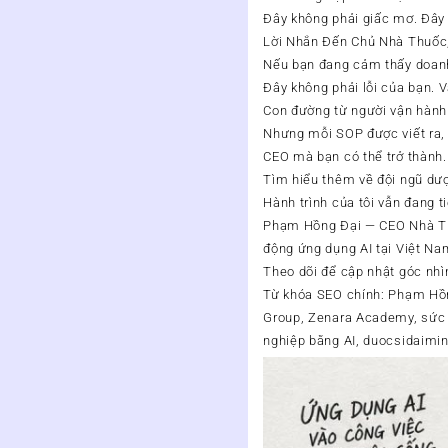
Đây không phải giấc mơ. Đây l
Lời Nhắn Đến Chủ Nhà Thuốc,
Nếu bạn đang cảm thấy doanh
Đây không phải lỗi của bạn. V
Con đường từ người vận hành 
Nhưng mỗi SOP được viết ra,
CEO mà bạn có thể trở thành.
Tìm hiểu thêm về đội ngũ dượ
Hành trình của tôi vẫn đang t
Phạm Hồng Đại — CEO Nhà Thu
động ứng dụng AI tại Việt Na
Theo dõi để cập nhật góc nhì
Từ khóa SEO chính: Phạm Hồn
Group, Zenara Academy, sức k
nghiệp bằng AI, duocsidaimi