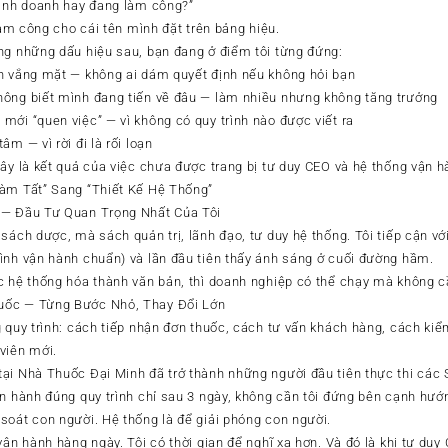
kinh doanh hay đang làm công?”
 làm công cho cái tên mình đặt trên bảng hiệu.
ng những dấu hiệu sau, bạn đang ở điểm tôi từng đứng:
n vắng mặt — không ai dám quyết định nếu không hỏi bạn
hông biết mình đang tiến về đâu — làm nhiều nhưng không tăng trưởng
mới “quen việc” — vì không có quy trình nào được viết ra
m — vì rời đi là rối loạn
Đây là kết quả của việc chưa được trang bị tư duy CEO và hệ thống vận 
Làm Tất” Sang “Thiết Kế Hệ Thống”
 — Đầu Tư Quan Trọng Nhất Của Tôi
sách dược, mà sách quản trị, lãnh đạo, tư duy hệ thống. Tôi tiếp cận v
ình vận hành chuẩn) và lần đầu tiên thấy ánh sáng ở cuối đường hầm.
c hệ thống hóa thành văn bản, thì doanh nghiệp có thể chạy mà không cầ
uốc — Từng Bước Nhỏ, Thay Đổi Lớn
 quy trình: cách tiếp nhận đơn thuốc, cách tư vấn khách hàng, cách kiể
viên mới.
ại Nhà Thuốc Đại Minh đã trở thành những người đầu tiên thực thi các 
ận hành đúng quy trình chỉ sau 3 ngày, không cần tôi đứng bên cạnh hướ
soát con người. Hệ thống là để giải phóng con người.
vận hành hàng ngày. Tôi có thời gian để nghĩ xa hơn. Và đó là khi tư duy