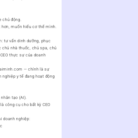
e chủ động.
 hơn, muốn hiểu cơ thể mình.
n: tư vấn dinh dưỡng, phục
 chủ nhà thuốc, chủ spa, chủ
nh CEO thực sự của doanh
aiminh.com — chính là sự
h nghiệp y tế đang hoạt động
 nhân tạo (AI).
 là công cụ cho bất kỳ CEO
ái doanh nghiệp:
ợc