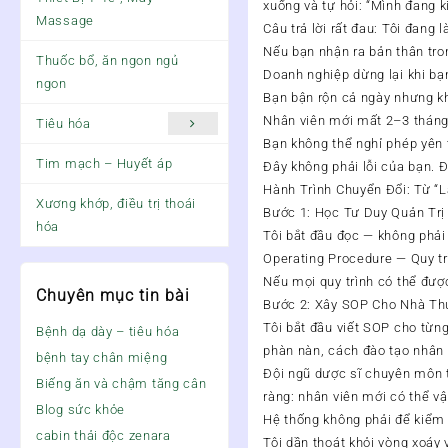
xuống và tự hỏi: “Mình đang 
Massage
Câu trả lời rất đau: Tôi đang
Nếu bạn nhận ra bản thân tro
Thuốc bổ, ăn ngon ngủ
Doanh nghiệp dừng lại khi bạ
ngon
Bạn bận rộn cả ngày nhưng k
Nhân viên mới mất 2–3 tháng 
Tiêu hóa
Bạn không thể nghỉ phép yên tâ
Tim mạch – Huyết áp
Đây không phải lỗi của bạn. 
Hành Trình Chuyển Đổi: Từ “
Xương khớp, điều trị thoái
Bước 1: Học Tư Duy Quản Trị
hóa
Tôi bắt đầu đọc — không phải 
Operating Procedure — Quy tr
Nếu mọi quy trình có thể đượ
Chuyên mục tin bài
Bước 2: Xây SOP Cho Nhà Th
Tôi bắt đầu viết SOP cho từng
Bệnh dạ dày – tiêu hóa
phàn nàn, cách đào tạo nhân 
bệnh tay chân miệng
Đội ngũ dược sĩ chuyên môn t
Biếng ăn và chậm tăng cân
ràng: nhân viên mới có thể v
Blog sức khỏe
Hệ thống không phải để kiểm 
cabin thải độc zenara
Tôi dần thoát khỏi vòng xoáy 