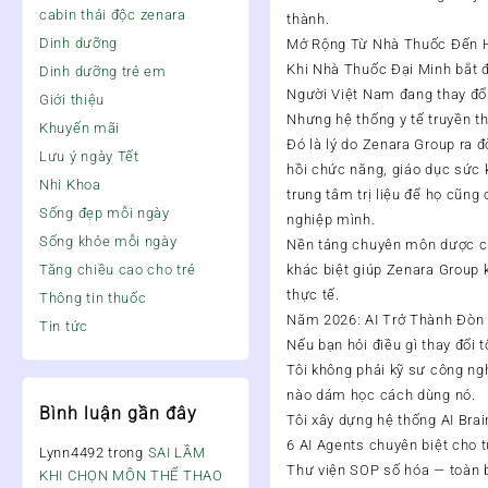
cabin thải độc zenara
thành.
Dinh dưỡng
Mở Rộng Từ Nhà Thuốc Đến H
Khi Nhà Thuốc Đại Minh bắt đ
Dinh dưỡng trẻ em
Người Việt Nam đang thay đổ
Giới thiệu
Nhưng hệ thống y tế truyền th
Khuyến mãi
Đó là lý do Zenara Group ra đ
Lưu ý ngày Tết
hồi chức năng, giáo dục sức 
Nhi Khoa
trung tâm trị liệu để họ cũng
Sống đẹp mỗi ngày
nghiệp mình.
Sống khỏe mỗi ngày
Nền tảng chuyên môn dược củ
Tăng chiều cao cho trẻ
khác biệt giúp Zenara Group 
thực tế.
Thông tin thuốc
Năm 2026: AI Trở Thành Đòn 
Tin tức
Nếu bạn hỏi điều gì thay đổi t
Tôi không phải kỹ sư công ng
nào dám học cách dùng nó.
Bình luận gần đây
Tôi xây dựng hệ thống AI Brai
6 AI Agents chuyên biệt cho t
Lynn4492
trong
SAI LẦM
Thư viện SOP số hóa — toàn bộ
KHI CHỌN MÔN THỂ THAO