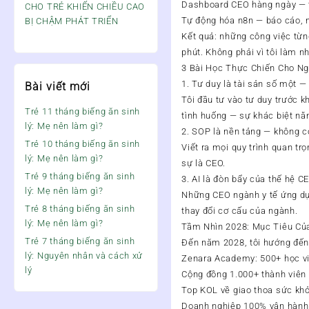
Dashboard CEO hàng ngày — tô
CHO TRẺ KHIẾN CHIỀU CAO
Tự động hóa n8n — báo cáo, n
BỊ CHẬM PHÁT TRIỂN
Kết quả: những công việc từn
phút. Không phải vì tôi làm n
3 Bài Học Thực Chiến Cho N
1. Tư duy là tài sản số một 
Bài viết mới
Tôi đầu tư vào tư duy trước k
Trẻ 11 tháng biếng ăn sinh
tình huống — sự khác biệt nằ
lý: Mẹ nên làm gì?
2. SOP là nền tảng — không c
Trẻ 10 tháng biếng ăn sinh
Viết ra mọi quy trình quan t
lý: Mẹ nên làm gì?
sự là CEO.
Trẻ 9 tháng biếng ăn sinh
3. AI là đòn bẩy của thế hệ C
lý: Mẹ nên làm gì?
Những CEO ngành y tế ứng dụn
Trẻ 8 tháng biếng ăn sinh
thay đổi cơ cấu của ngành.
lý: Mẹ nên làm gì?
Tầm Nhìn 2028: Mục Tiêu Củ
Trẻ 7 tháng biếng ăn sinh
Đến năm 2028, tôi hướng đến
lý: Nguyên nhân và cách xử
Zenara Academy: 500+ học viê
lý
Cộng đồng 1.000+ thành viên 
Top KOL về giao thoa sức khỏ
Doanh nghiệp 100% vận hành 