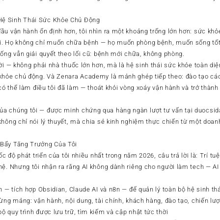
ệ Sinh Thái Sức Khỏe Chủ Động
ầu vận hành ổn định hơn, tôi nhìn ra một khoảng trống lớn hơn: sức khỏ
i. Họ không chỉ muốn chữa bệnh — họ muốn phòng bệnh, muốn sống tốt
ống vẫn giải quyết theo lối cũ: bệnh mới chữa, không phòng.
ời — không phải nhà thuốc lớn hơn, mà là hệ sinh thái sức khỏe toàn diệ
khỏe chủ động. Và Zenara Academy là mảnh ghép tiếp theo: đào tạo các
 có thể làm điều tôi đã làm — thoát khỏi vòng xoáy vận hành và trở thà
a chúng tôi — được minh chứng qua hàng ngàn lượt tư vấn tại duocsid
không chỉ nói lý thuyết, mà chia sẻ kinh nghiệm thực chiến từ một doan
Bẩy Tăng Trưởng Của Tôi
ốc độ phát triển của tôi nhiều nhất trong năm 2026, câu trả lời là: Trí tuệ
hệ. Nhưng tôi nhận ra rằng AI không dành riêng cho người làm tech — AI
n — tích hợp Obsidian, Claude AI và n8n — để quản lý toàn bộ hệ sinh th
ừng mảng: vận hành, nội dung, tài chính, khách hàng, đào tạo, chiến lư
 quy trình được lưu trữ, tìm kiếm và cập nhật tức thời