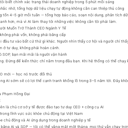
i biết chính xác trạng thái doanh nghiệp trong 5 phút mỗi sáng
hắc nhở, tổng hợp dữ liệu chạy tự động không cần can thiệp thủ công
g tốn 4–5 giờ mỗi tuần — tổng hợp báo cáo, soạn nội dung, phân tích dữ
hanh hơn, mà vì AI làm thay tôi những việc không cần tôi phải làm.
gười Muốn Trở Thành CEO Ngành Y Tế
— không phải vốn, không phải bằng cấp
hi đầu tư vào bất cứ thứ gì khác. Người nhìn thấy cơ hội và người chỉ t
m ở tư duy, không phải hoàn cảnh.
ó SOP, bạn mãi mãi là người vận hành
rọng. Đừng để kiến thức chỉ nằm trong đầu bạn. Khi hệ thống có thể chạ
EO mới — học nó trước đối thủ
g AI sớm sẽ có lợi thế cạnh tranh khổng lồ trong 3–5 năm tới. Đây khô
a Phạm Hồng Đại
:
n là chủ cơ sở y tế được đào tạo tư duy CEO + công cụ AI
trong lĩnh vực sức khỏe chủ động tại Việt Nam
e chủ động và AI ứng dụng trong doanh nghiệp y tế
bằng AI và SOP — tôi có thể vắng mặt một tháng, mọi thứ vẫn chạy trơ