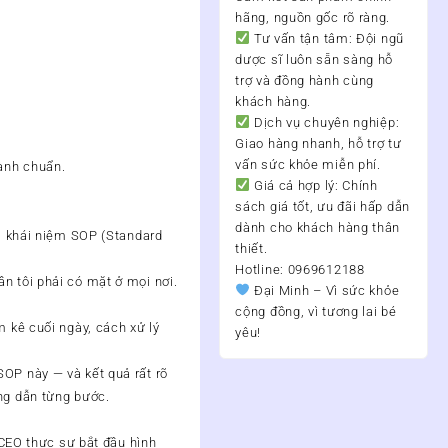
hãng, nguồn gốc rõ ràng.
Tư vấn tận tâm:
Đội ngũ
dược sĩ luôn sẵn sàng hỗ
trợ và đồng hành cùng
khách hàng.
Dịch vụ chuyên nghiệp:
Giao hàng nhanh, hỗ trợ tư
vấn sức khỏe miễn phí.
hành chuẩn.
Giá cả hợp lý:
Chính
sách giá tốt, ưu đãi hấp dẫn
dành cho khách hàng thân
ới khái niệm SOP (Standard
thiết.
Hotline: 0969612188
n tôi phải có mặt ở mọi nơi.
Đại Minh – Vì sức khỏe
cộng đồng, vì tương lai bé
m kê cuối ngày, cách xử lý
yêu!
SOP này — và kết quả rất rõ
ng dẫn từng bước.
 CEO thực sự bắt đầu hình