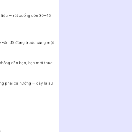
 liệu — rút xuống còn 30–45
hấy vấn đề đứng trước cùng một
y không cần bạn, bạn mới thực
ng phải xu hướng — đây là sự
n