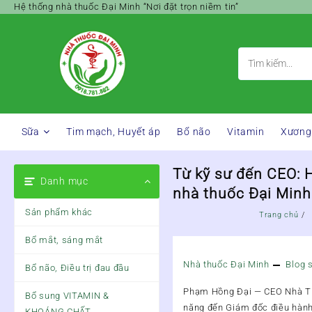
Skip
Hệ thống nhà thuốc Đại Minh “Nơi đặt trọn niềm tin”
to
content
Sữa
Tim mạch, Huyết áp
Bổ não
Vitamin
Xương
Từ kỹ sư đến CEO: 
Danh mục
nhà thuốc Đại Minh
Sản phẩm khác
Trang chủ
Bổ mắt, sáng mắt
Nhà thuốc Đại Minh
Blog 
Bổ não, Điều trị đau đầu
Phạm Hồng Đại — CEO Nhà Thu
Bổ sung VITAMIN &
năng đến Giám đốc điều hành 
KHOÁNG CHẤT