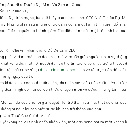
ứng Sau Nhà Thuốc Đại Minh Và Zenara Group
ốc. Tôi cũng vậy.
ồng Đại trên mạng, bạn sẽ thấy các chức danh: CEO Nhà Thuốc Đại Mi
y. Nhưng phía sau những chức danh đó là một hành trình biến đổi mà k
ược sĩ đứng quầy trở thành giám đốc điều hành của một hệ sinh thái sứ
i.
ợc: Khi Chuyên Môn Không Đủ Để Làm CEO
g phải vì đam mê kinh doanh — mà vì muốn giúp người. Đó là sự thật gi
 khát vọng đó: một nơi người dân có thể tin tưởng về chất lượng thuốc, 
a. Đội ngũ dược sĩ tại
duocsidaiminh.com
— do vợ tôi trực tiếp dẫn dắ
 những ngày đầu tiên.
ó khách, khi doanh thu tăng lên, khi nhân viên đầu tiên xuất hiện — tôi
lý doanh nghiệp. Tôi có kiến thức chuyên môn về dược, nhưng tôi thiếu
. Mọi vấn đề đều chờ tôi giải quyết. Tôi trở thành cái nút thắt cổ chai c
hông ai nói cho bạn biết trước khi bạn trở thành ông chủ.
g Làm Thuê Cho Chính Mình?
 quyết xong ba vụ tranh chấp nhân viên, một đơn hàng sai và một khách h