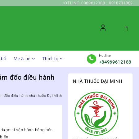
HOTLINE: 0969612188 - 0918781882
Hotline
 bổ
Mẹ & bé
Thiết bị
+84969612188
iám đốc điều hành
NHÀ THUỐC ĐẠI MINH
ám đốc điều hành nhà thuốc Đại Minh
 dược sĩ vận hành bằng bản
hiến!