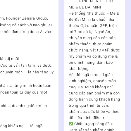
HỆ THỐNG NHÀ THUỐC –
MẸ & BÉ ĐẠI MINH
Hệ thống Nhà thuốc – Mẹ &
nh, Founder Zenara Group,
Bé Đại Minh
là chuỗi nhà
hông có sách vở nào ghi lại
thuốc đạt chuẩn
GPP
, hiện
c khỏe đang ứng dụng AI vào
có
7 cơ sở tại Nghệ An
,
chuyên cung cấp các sản
phẩm thuốc, thực phẩm
chức năng, vật tư y tế, dược
mỹ phẩm và đồ dùng mẹ &
ản dị nhất.
bé chính hãng, đảm bảo
được tư vấn tận tâm, và được
chất lượng.
t chuyên môn — là nền tảng uy
Với đội ngũ
dược sĩ giàu
kinh nghiệm, chuyên môn
 nhận ra rằng mình hoàn toàn
cao
, Đại Minh không chỉ
 hoàn toàn tư duy của một
cung cấp sản phẩm mà còn
đồng hành cùng khách hàng
trong quá trình
tư vấn,
ủa chính doanh nghiệp mình.
chăm sóc sức khỏe và theo
dõi liệu trình điều trị
.
Chất lượng hàng đầu:
àng khiếu nại — tôi ngồi
Cam kết sản phẩm chính