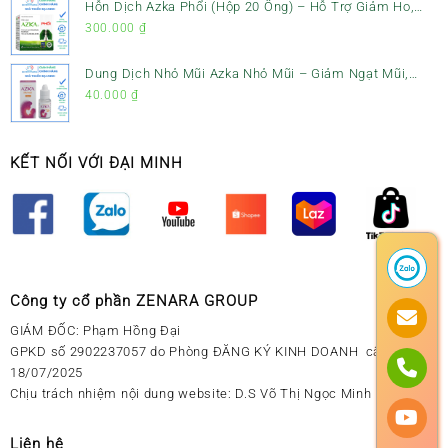
Hỗn Dịch Azka Phổi (Hộp 20 Ống) – Hỗ Trợ Giảm Ho,
Tiêu Đờm & Bổ Phổi
300.000
₫
Dung Dịch Nhỏ Mũi Azka Nhỏ Mũi – Giảm Ngạt Mũi,
Sổ Mũi Cho Trẻ Sơ Sinh
40.000
₫
KẾT NỐI VỚI ĐẠI MINH
Công ty cổ phần ZENARA GROUP
GIÁM ĐỐC: Phạm Hồng Đại
GPKD số 2902237057 do Phòng ĐĂNG KÝ KINH DOANH cấp ngày
18/07/2025
Chịu trách nhiệm nội dung website: D.S Võ Thị Ngọc Minh
Liên hệ