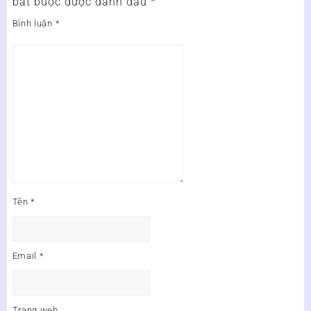
bắt buộc được đánh dấu
*
Bình luận
*
Tên
*
Email
*
Trang web