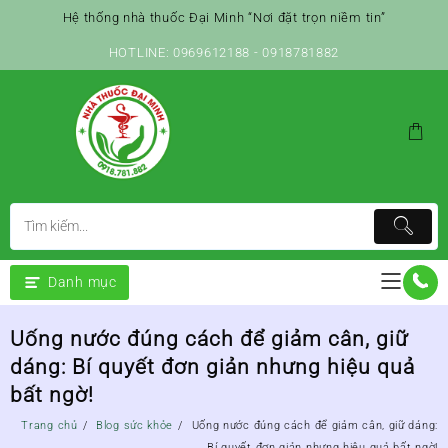
Skip
Hệ thống nhà thuốc Đại Minh “Nơi đặt trọn niềm tin”
to
content
HOTLINE: 0969612188 - 0918781882
Danh mục
Uống nước đúng cách để giảm cân, giữ
dáng: Bí quyết đơn giản nhưng hiệu quả
bất ngờ!
Trang chủ
Blog sức khỏe
Uống nước đúng cách để giảm cân, giữ dáng:
Bí quyết đơn giản nhưng hiệu quả bất ngờ!