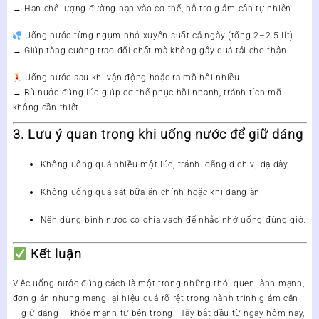
→ Hạn chế lượng đường nạp vào cơ thể, hỗ trợ giảm cân tự nhiên.
Uống nước từng ngụm nhỏ xuyên suốt cả ngày (tổng 2–2.5 lít)
→ Giúp tăng cường trao đổi chất mà không gây quá tải cho thận.
Uống nước sau khi vận động hoặc ra mồ hôi nhiều
→ Bù nước đúng lúc giúp cơ thể phục hồi nhanh, tránh tích mỡ
không cần thiết.
3. Lưu ý quan trọng khi uống nước để giữ dáng
Không uống quá nhiều một lúc
, tránh loãng dịch vị dạ dày.
Không uống quá sát bữa ăn chính hoặc khi đang ăn
.
Nên dùng bình nước có chia vạch
để nhắc nhở uống đúng giờ.
Kết luận
Việc
uống nước đúng cách
là một trong những thói quen lành mạnh,
đơn giản nhưng mang lại hiệu quả rõ rệt trong hành trình
giảm cân
– giữ dáng – khỏe mạnh từ bên trong
. Hãy bắt đầu từ
ngày hôm nay
,