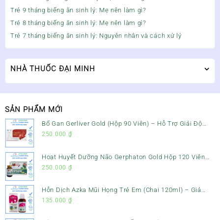
Trẻ 9 tháng biếng ăn sinh lý: Mẹ nên làm gì?
Trẻ 8 tháng biếng ăn sinh lý: Mẹ nên làm gì?
Trẻ 7 tháng biếng ăn sinh lý: Nguyên nhân và cách xử lý
NHÀ THUỐC ĐẠI MINH
SẢN PHẨM MỚI
Bổ Gan Gerliver Gold (Hộp 90 Viên) – Hỗ Trợ Giải Độc
Gan, Mát Gan & Bảo Vệ Gan
250.000
₫
Hoạt Huyết Dưỡng Não Gerphaton Gold Hộp 120 Viên
– Giảm Đau Đầu, Hoa Mắt, Chóng Mặt & Rối Loạn Tiền
250.000
₫
Đình
Hỗn Dịch Azka Mũi Họng Trẻ Em (Chai 120ml) – Giảm
Ho, Tiêu Đờm & Đau Rát Họng
135.000
₫