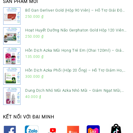
SẢN PHẨM MỚI
Bổ Gan Gerliver Gold (Hộp 90 Viên) – Hỗ Trợ Giải Độc
Gan, Mát Gan & Bảo Vệ Gan
250.000
₫
Hoạt Huyết Dưỡng Não Gerphaton Gold Hộp 120 Viên
– Giảm Đau Đầu, Hoa Mắt, Chóng Mặt & Rối Loạn Tiền
250.000
₫
Đình
Hỗn Dịch Azka Mũi Họng Trẻ Em (Chai 120ml) – Giảm
Ho, Tiêu Đờm & Đau Rát Họng
135.000
₫
Hỗn Dịch Azka Phổi (Hộp 20 Ống) – Hỗ Trợ Giảm Ho,
Tiêu Đờm & Bổ Phổi
300.000
₫
Dung Dịch Nhỏ Mũi Azka Nhỏ Mũi – Giảm Ngạt Mũi,
Sổ Mũi Cho Trẻ Sơ Sinh
40.000
₫
KẾT NỐI VỚI ĐẠI MINH