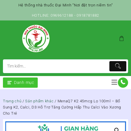
Skip
Hệ thống nhà thuốc Đại Minh “Nơi đặt trọn niềm tin”
to
content
HOTLINE: 0969612188 - 0918781882
Danh mục
Trang chủ
/
Sản phẩm khác
/ MenaQ7 K2 45mcg Lọ 100ml – Bổ
Sung K2, Calci, D3 Hỗ Trợ Tăng Cường Hấp Thu Calci Vào Xương
Cho Trẻ