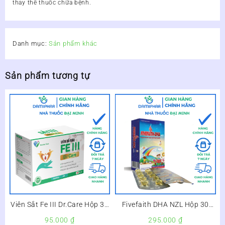
thay thế thuốc chữa bệnh.
Danh mục:
Sản phẩm khác
Sản phẩm tương tự
Viên Sắt Fe III Dr.Care Hộp 30
Fivefaith DHA NZL Hộp 30
Viên – Bổ Sung Sắt, Giảm
Viên – Bổ Sung DHA Cho Trẻ,
95.000
₫
295.000
₫