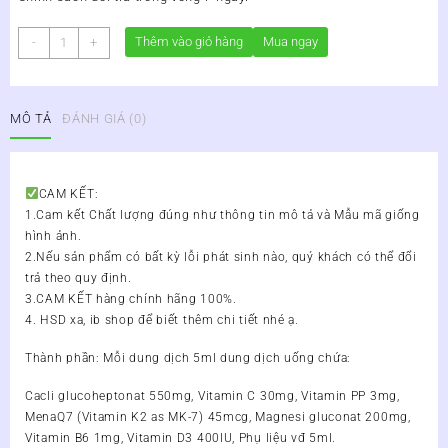
MenaQ7
Thêm vào giỏ hàng
Mua ngay
-
+
K2
45mcg
Lọ
MÔ TẢ
ĐÁNH GIÁ (0)
100ml
-
Bổ
Sung
CAM KẾT:
K2,
1.Cam kết Chất lượng đúng như thông tin mô tả và Mẫu mã giống
Calci,
hình ảnh.
D3
2.Nếu sản phẩm có bất kỳ lỗi phát sinh nào, quý khách có thể đổi
Hỗ
trả theo quy định.
Trợ
3.CAM KẾT hàng chính hãng 100%.
Tăng
4. HSD xa, ib shop để biết thêm chi tiết nhé ạ.
Cường
Hấp
Thành phần: Mỗi dung dịch 5ml dung dịch uống chứa:
Thu
Calci
Cacli glucoheptonat 550mg, Vitamin C 30mg, Vitamin PP 3mg,
Vào
MenaQ7 (Vitamin K2 as MK-7) 45mcg, Magnesi gluconat 200mg,
Xương
Vitamin B6 1mg, Vitamin D3 400IU, Phụ liệu vđ 5ml.