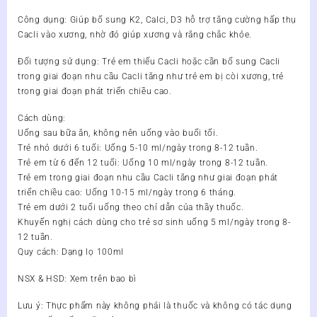
Cho
Công dụng: Giúp bổ sung K2, Calci, D3 hỗ trợ tăng cường hấp thụ
Trẻ
Cacli vào xương, nhờ đó giúp xương và răng chắc khỏe.
số
lượng
Đối tượng sử dụng: Trẻ em thiếu Cacli hoặc cần bổ sung Cacli
trong giai đoạn nhu cầu Cacli tăng như trẻ em bị còi xương, trẻ
trong giai đoạn phát triển chiều cao.
Cách dùng:
Uống sau bữa ăn, không nên uống vào buổi tối.
Trẻ nhỏ dưới 6 tuổi: Uống 5-10 ml/ngày trong 8-12 tuần.
Trẻ em từ 6 đến 12 tuổi: Uống 10 ml/ngày trong 8-12 tuần.
Trẻ em trong giai đoạn nhu cầu Cacli tăng như giai đoạn phát
triển chiều cao: Uống 10-15 ml/ngày trong 6 tháng.
Trẻ em dưới 2 tuổi uống theo chỉ dẫn của thầy thuốc.
Khuyến nghị cách dùng cho trẻ sơ sinh uống 5 ml/ngày trong 8-
12 tuần.
Quy cách: Dạng lọ 100ml
NSX & HSD: Xem trên bao bì
Lưu ý: Thực phẩm này không phải là thuốc và không có tác dụng