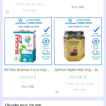
Nguy Cơ Thiếu Máu –
Bổ Não, Sáng Mắt –
Thêm vào giỏ hàng
Đọc tiếp
Mua ngay
Bổ Não Bralmax Forte Hộp 30
Saffron Ngâm Mật Ong – Mật
Viên –
Ong Nhụy Hoa Nghệ Tây
285.000
₫
480.000
₫
Thêm vào giỏ hàng
Đọc tiếp
Mua ngay
Chuyên mục tin bài