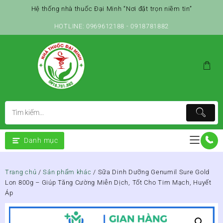
Skip
Hệ thống nhà thuốc Đại Minh “Nơi đặt trọn niềm tin”
to
content
HOTLINE: 0969612188 - 0918781882
Danh mục
Trang chủ
/
Sản phẩm khác
/ Sữa Dinh Dưỡng Genumil Sure Gold
Lon 800g – Giúp Tăng Cường Miễn Dịch, Tốt Cho Tim Mạch, Huyết
Áp