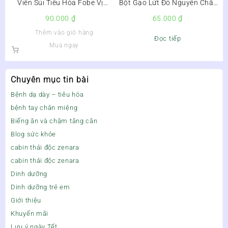
Viên Sủi Tiêu Hóa Fobe Vị
Bột Gạo Lứt Đỏ Nguyên Chất
Cam Hộp 20 Viên –
Lọ 500g –
90.000
₫
65.000
₫
Thêm vào giỏ hàng
Đọc tiếp
Mua ngay
Chuyên mục tin bài
Bệnh dạ dày – tiêu hóa
bệnh tay chân miệng
Biếng ăn và chậm tăng cân
Blog sức khỏe
cabin thải độc zenara
cabin thải độc zenara
Dinh dưỡng
Dinh dưỡng trẻ em
Giới thiệu
Khuyến mãi
Lưu ý ngày Tết