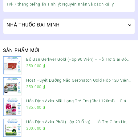
Trẻ 7 tháng biếng ăn sinh lý: Nguyên nhân và cách xử lý
NHÀ THUỐC ĐẠI MINH
SẢN PHẨM MỚI
Bổ Gan Gerliver Gold (Hộp 90 Viên) – Hỗ Trợ Giải Độc
Gan, Mát Gan & Bảo Vệ Gan
250.000
₫
Hoạt Huyết Dưỡng Não Gerphaton Gold Hộp 120 Viên
– Giảm Đau Đầu, Hoa Mắt, Chóng Mặt & Rối Loạn Tiền
250.000
₫
Đình
Hỗn Dịch Azka Mũi Họng Trẻ Em (Chai 120ml) – Giảm
Ho, Tiêu Đờm & Đau Rát Họng
135.000
₫
Hỗn Dịch Azka Phổi (Hộp 20 Ống) – Hỗ Trợ Giảm Ho,
Tiêu Đờm & Bổ Phổi
300.000
₫