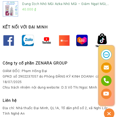
Dung Dịch Nhỏ Mũi Azka Nhỏ Mũi – Giảm Ngạt Mũi,
Sổ Mũi Cho Trẻ Sơ Sinh
40.000
₫
KẾT NỐI VỚI ĐẠI MINH
Công ty cổ phần ZENARA GROUP
GIÁM ĐỐC: Phạm Hồng Đại
GPKD số 2902237057 do Phòng ĐĂNG KÝ KINH DOANH cấp ngày
18/07/2025
Chịu trách nhiệm nội dung website: D.S Võ Thị Ngọc Minh
Liên hệ
Địa chỉ:
Nhà thuốc Đại Minh, QL1A, Tổ dân phố số 2, xã Nghi Lộc,
Tỉnh Nghệ An