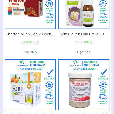
Pharton Milan Hộp 20 Viên –
Kẽm Biolizin Hữu Cơ Lọ 50ml
Bổ Sung Vitamin, Bồi Bổ Cơ
– Giúp Bé Ăn Ngon, Tăng Đề
220.000
₫
255.000
₫
Thể, Tăng Cường Sức Đề
Kháng –
Kháng –
Đọc tiếp
Đọc tiếp