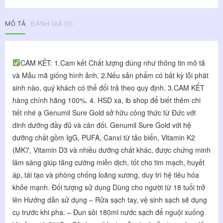
Dưỡng
Genumil
MÔ TẢ
ĐÁNH GIÁ (0)
Sure
Gold
Lon
800g
CAM KẾT: 1.Cam kết Chất lượng đúng như thông tin mô tả 
-
và Mẫu mã giống hình ảnh. 2.Nếu sản phẩm có bất kỳ lỗi phát 
Giúp
sinh nào, quý khách có thể đổi trả theo quy định. 3.CAM KẾT 
Tăng
Cường
hàng chính hãng 100%. 4. HSD xa, ib shop để biết thêm chi 
Miễn
tiết nhé ạ Genumil Sure Gold sở hữu công thức từ Đức với 
Dịch,
dinh dưỡng đầy đủ và cân đối. Genumil Sure Gold với hệ 
Tốt
dưỡng chất gồm IgG, PUFA, Canxi từ tảo biển, Vitamin K2 
Cho
(MK7, Vitamin D3 và nhiều dưỡng chất khác, được chứng minh 
Tim
lâm sàng giúp tăng cường miễn dịch, tốt cho tim mạch, huyết 
Mạch,
Huyết
áp, tái tạo và phòng chống loãng xương, duy trì hệ tiêu hóa 
Áp
khỏe mạnh. Đối tượng sử dụng Dùng cho người từ 18 tuổi trở 
số
lên Hướng dẫn sử dụng – Rửa sạch tay, vệ sinh sạch sẽ dụng 
lượng
cụ trước khi pha. – Đun sôi 180ml nước sạch để nguội xuống 