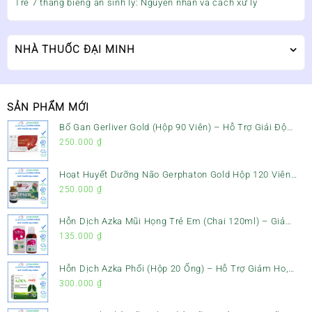
Trẻ 7 tháng biếng ăn sinh lý: Nguyên nhân và cách xử lý
NHÀ THUỐC ĐẠI MINH
SẢN PHẨM MỚI
Bổ Gan Gerliver Gold (Hộp 90 Viên) – Hỗ Trợ Giải Độc
Gan, Mát Gan & Bảo Vệ Gan
250.000
₫
Hoạt Huyết Dưỡng Não Gerphaton Gold Hộp 120 Viên
– Giảm Đau Đầu, Hoa Mắt, Chóng Mặt & Rối Loạn Tiền
250.000
₫
Đình
Hỗn Dịch Azka Mũi Họng Trẻ Em (Chai 120ml) – Giảm
Ho, Tiêu Đờm & Đau Rát Họng
135.000
₫
Hỗn Dịch Azka Phổi (Hộp 20 Ống) – Hỗ Trợ Giảm Ho,
Tiêu Đờm & Bổ Phổi
300.000
₫