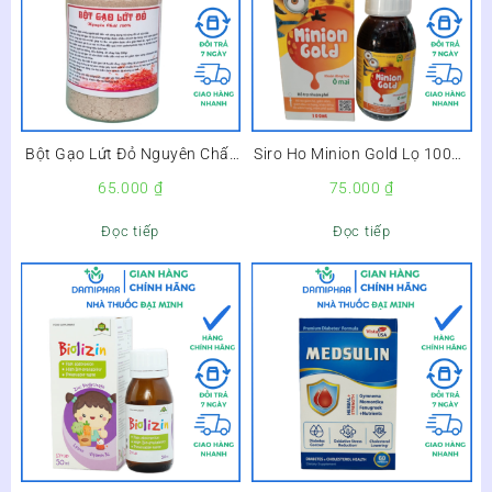
Bột Gạo Lứt Đỏ Nguyên Chất
Siro Ho Minion Gold Lọ 100ml
Lọ 500g –
–
65.000
₫
75.000
₫
Đọc tiếp
Đọc tiếp