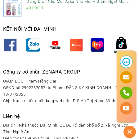
Dung Dịch Nhỏ Mũi Azka Nhỏ Mũi – Giảm Ngạt Mũi,
Sổ Mũi Cho Trẻ Sơ Sinh
40.000
₫
KẾT NỐI VỚI ĐẠI MINH
Công ty cổ phần ZENARA GROUP
GIÁM ĐỐC: Phạm Hồng Đại
GPKD số 2902237057 do Phòng ĐĂNG KÝ KINH DOANH cấp ngày
18/07/2025
Chịu trách nhiệm nội dung website: D.S Võ Thị Ngọc Minh
Liên hệ
Địa chỉ:
Nhà thuốc Đại Minh, QL1A, Tổ dân phố số 2, xã Nghi Lộc,
Tỉnh Nghệ An
Điện thoại:
0969612188 – 0918781882