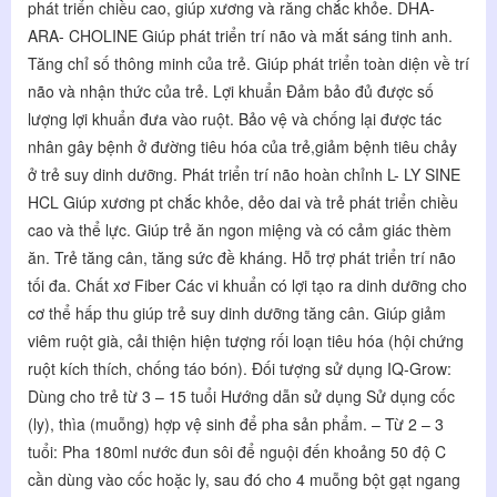
phát triển chiều cao, giúp xương và răng chắc khỏe. DHA-
ARA- CHOLINE Giúp phát triển trí não và mắt sáng tinh anh. 
Tăng chỉ số thông minh của trẻ. Giúp phát triển toàn diện về trí 
não và nhận thức của trẻ. Lợi khuẩn Đảm bảo đủ được số 
lượng lợi khuẩn đưa vào ruột. Bảo vệ và chống lại được tác 
nhân gây bệnh ở đường tiêu hóa của trẻ,giảm bệnh tiêu chảy 
ở trẻ suy dinh dưỡng. Phát triển trí não hoàn chỉnh L- LY SINE 
HCL Giúp xương pt chắc khỏe, dẻo dai và trẻ phát triển chiều 
cao và thể lực. Giúp trẻ ăn ngon miệng và có cảm giác thèm 
ăn. Trẻ tăng cân, tăng sức đề kháng. Hỗ trợ phát triển trí não 
tối đa. Chất xơ Fiber Các vi khuẩn có lợi tạo ra dinh dưỡng cho 
cơ thể hấp thu giúp trẻ suy dinh dưỡng tăng cân. Giúp giảm 
viêm ruột già, cải thiện hiện tượng rối loạn tiêu hóa (hội chứng 
ruột kích thích, chống táo bón). Đối tượng sử dụng IQ-Grow: 
Dùng cho trẻ từ 3 – 15 tuổi Hướng dẫn sử dụng Sử dụng cốc 
(ly), thìa (muỗng) hợp vệ sinh để pha sản phẩm. – Từ 2 – 3 
tuổi: Pha 180ml nước đun sôi để nguội đến khoảng 50 độ C 
cần dùng vào cốc hoặc ly, sau đó cho 4 muỗng bột gạt ngang 