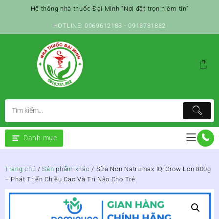
Skip
Hệ thống nhà thuốc Đại Minh “Nơi đặt trọn niềm tin”
to
content
HOTLINE: 0969612188 - 0918781882
Danh mục
Trang chủ
/
Sản phẩm khác
/ Sữa Non Natrumax IQ-Grow Lon 800g
– Phát Triển Chiều Cao Và Trí Não Cho Trẻ