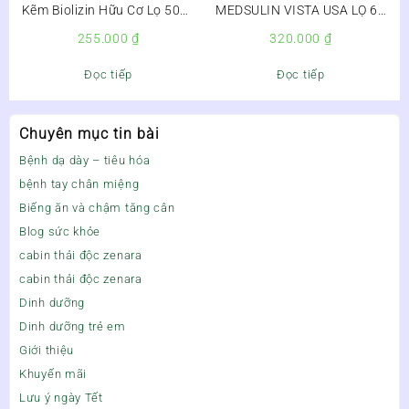
Kẽm Biolizin Hữu Cơ Lọ 50ml
MEDSULIN VISTA USA LỌ 60
– Giúp Bé Ăn Ngon, Tăng Đề
VIÊN – HỖ TRỢ ỔN ĐỊNH
255.000
₫
320.000
₫
Kháng –
ĐƯỜNG HUYẾT – Lọ 60 viên
Đọc tiếp
Đọc tiếp
Chuyên mục tin bài
Bệnh dạ dày – tiêu hóa
bệnh tay chân miệng
Biếng ăn và chậm tăng cân
Blog sức khỏe
cabin thải độc zenara
cabin thải độc zenara
Dinh dưỡng
Dinh dưỡng trẻ em
Giới thiệu
Khuyến mãi
Lưu ý ngày Tết