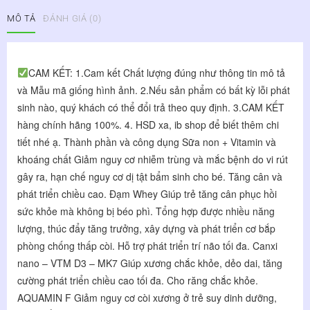
IQ-
MÔ TẢ
ĐÁNH GIÁ (0)
Grow
Lon
800g
-
CAM KẾT: 1.Cam kết Chất lượng đúng như thông tin mô tả 
Phát
và Mẫu mã giống hình ảnh. 2.Nếu sản phẩm có bất kỳ lỗi phát 
Triển
sinh nào, quý khách có thể đổi trả theo quy định. 3.CAM KẾT 
Chiều
Cao
hàng chính hãng 100%. 4. HSD xa, ib shop để biết thêm chi 
Và
tiết nhé ạ. Thành phần và công dụng Sữa non + Vitamin và 
Trí
khoáng chất Giảm nguy cơ nhiễm trùng và mắc bệnh do vi rút 
Não
gây ra, hạn chế nguy cơ dị tật bẩm sinh cho bé. Tăng cân và 
Cho
phát triển chiều cao. Đạm Whey Giúp trẻ tăng cân phục hồi 
Trẻ
sức khỏe mà không bị béo phì. Tổng hợp được nhiều năng 
số
lượng
lượng, thúc đẩy tăng trưởng, xây dựng và phát triển cơ bắp 
phòng chống thấp còi. Hỗ trợ phát triển trí não tối đa. Canxi 
nano – VTM D3 – MK7 Giúp xương chắc khỏe, dẻo dai, tăng 
cường phát triển chiều cao tối đa. Cho răng chắc khỏe. 
AQUAMIN F Giảm nguy cơ còi xương ở trẻ suy dinh dưỡng, 