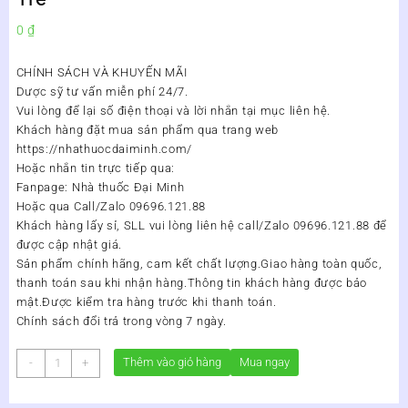
0
₫
CHÍNH SÁCH VÀ KHUYẾN MÃI
Dược sỹ tư vấn miễn phí 24/7.
Vui lòng để lại số điện thoại và lời nhắn tại mục liên hệ.
Khách hàng đặt mua sản phẩm qua trang web
https://nhathuocdaiminh.com/
Hoặc nhắn tin trực tiếp qua:
Fanpage: Nhà thuốc Đại Minh
Hoặc qua Call/Zalo 09696.121.88
Khách hàng lấy sỉ, SLL vui lòng liên hệ call/Zalo 09696.121.88 để
được cập nhật giá.
Sản phẩm chính hãng, cam kết chất lượng.Giao hàng toàn quốc,
thanh toán sau khi nhận hàng.Thông tin khách hàng được bảo
mật.Được kiểm tra hàng trước khi thanh toán.
Chính sách đổi trả trong vòng 7 ngày.
Sữa
Thêm vào giỏ hàng
Mua ngay
-
+
Non
Natrumax