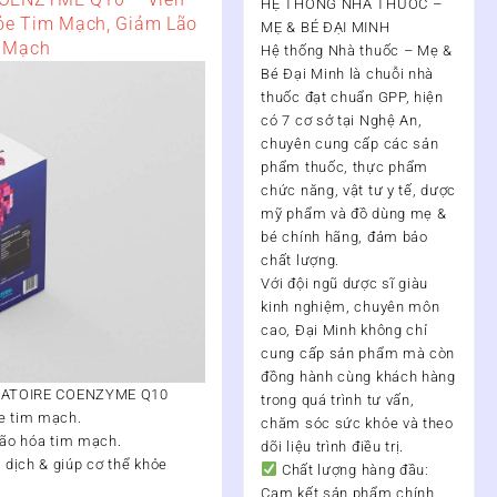
HỆ THỐNG NHÀ THUỐC –
ỏe Tim Mạch, Giảm Lão
MẸ & BÉ ĐẠI MINH
 Mạch
Hệ thống Nhà thuốc – Mẹ &
Bé Đại Minh
là chuỗi nhà
thuốc đạt chuẩn
GPP
, hiện
có
7 cơ sở tại Nghệ An
,
chuyên cung cấp các sản
phẩm thuốc, thực phẩm
chức năng, vật tư y tế, dược
mỹ phẩm và đồ dùng mẹ &
bé chính hãng, đảm bảo
chất lượng.
Với đội ngũ
dược sĩ giàu
kinh nghiệm, chuyên môn
cao
, Đại Minh không chỉ
cung cấp sản phẩm mà còn
đồng hành cùng khách hàng
RATOIRE COENZYME Q10
trong quá trình
tư vấn,
e tim mạch.
chăm sóc sức khỏe và theo
lão hóa tim mạch.
dõi liệu trình điều trị
.
dịch & giúp cơ thể khỏe
Chất lượng hàng đầu:
Cam kết sản phẩm chính