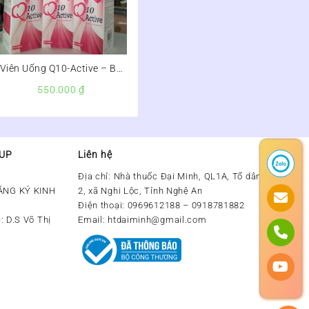
Viên Uống Q10-Active – Bổ
Sung Coenzyme Q10, Chống
550.000
₫
Oxy Hóa, Tốt Cho Tim Mạch
OUP
Liên hệ
Địa chỉ:
Nhà thuốc Đại Minh, QL1A, Tổ dân phố số
ĂNG KÝ KINH
2, xã Nghi Lộc, Tỉnh Nghệ An
Điện thoại:
0969612188 – 0918781882
: D.S Võ Thị
Email:
htdaiminh@gmail.com