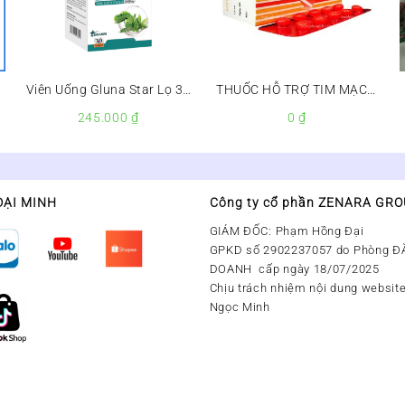
Viên Uống Gluna Star Lọ 30
THUỐC HỖ TRỢ TIM MẠCH
Viên – Hỗ Trợ Giảm Đường
NIFEDIPIN 10MG
245.000
₫
0
₫
Huyết
ĐẠI MINH
Công ty cổ phần ZENARA GR
GIÁM ĐỐC: Phạm Hồng Đại
GPKD số 2902237057 do Phòng Đ
DOANH cấp ngày 18/07/2025
Chịu trách nhiệm nội dung website
Ngọc Minh