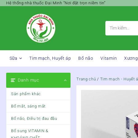
Skip
Hệ thống nhà thuốc Đại Minh “Nơi đặt trọn niềm tin”
to
content
Sữa
Tim mạch, Huyết áp
Bổ não
Vitamin
Xương
Trang chủ
/
Tim mạch - Huyết 
Danh mục
Sản phẩm khác
Bổ mắt, sáng mắt
Bổ não, Điều trị đau đầu
Bổ sung VITAMIN &
KHOÁNG CHẤT