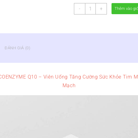
VIÊN
-
+
Thêm vào gi
UỐNG
CEVRAI
COENZYME
Q10
MAXPRO
-
ĐÁNH GIÁ (0)
TĂNG
CƯỜNG
SỨC
KHỎE
OENZYME Q10 – Viên Uống Tăng Cường Sức Khỏe Tim M
TIM
MẠCH
Mạch
số
lượng