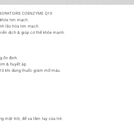
BORATOIRE COENZYME Q10
 khỏe tim mạch.
ình lão hóa tim mạch.
iễn dịch & giúp cơ thể khỏe mạnh.
g ổn định.
tim & huyết áp.
10 khi dùng thuốc giảm mỡ máu.
g mặt trời, để xa tầm tay của trẻ.