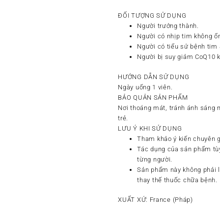
ĐỐI TƯỢNG SỬ DỤNG
Người trưởng thành.
Người có nhịp tim không ổn
Người có tiểu sử bệnh tim 
Người bị suy giảm CoQ10 
HƯỚNG DẪN SỬ DỤNG
Ngày uống 1 viên.
BẢO QUẢN SẢN PHẨM
Nơi thoáng mát, tránh ánh sáng m
trẻ.
LƯU Ý KHI SỬ DỤNG
Tham khảo ý kiến chuyên gi
Tác dụng của sản phẩm tùy
từng người.
Sản phẩm này không phải l
thay thế thuốc chữa bệnh.
XUẤT XỨ:
France (Pháp)