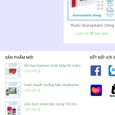
Thuốc Atorvastatin 20mg
Liên hệ để báo giá
SẢN PHẨM MỚI
KẾT NỐI VỚI 
Bổ Gan Gerliver Gold (Hộp 90 Viên)
– Hỗ Trợ Giải Độc Gan, Mát Gan &
250.000
₫
Bảo Vệ Gan
Hoạt Huyết Dưỡng Não Gerphaton
Gold Hộp 120 Viên – Giảm Đau Đầu,
250.000
₫
Hoa Mắt, Chóng Mặt & Rối Loạn
Tiền Đình
Hỗn Dịch Azka Mũi Họng Trẻ Em
(Chai 120ml) – Giảm Ho, Tiêu Đờm
135.000
₫
& Đau Rát Họng