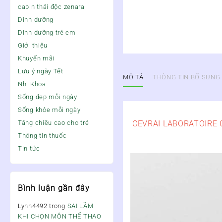
cabin thải độc zenara
Dinh dưỡng
Dinh dưỡng trẻ em
Giới thiệu
Khuyến mãi
Lưu ý ngày Tết
MÔ TẢ
THÔNG TIN BỔ SUNG
Nhi Khoa
Sống đẹp mỗi ngày
Sống khỏe mỗi ngày
CEVRAI LABORATOIRE C
Tăng chiều cao cho trẻ
Thông tin thuốc
Tin tức
Bình luận gần đây
Lynn4492
trong
SAI LẦM
KHI CHỌN MÔN THỂ THAO