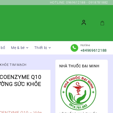
HOTLINE: 0969612188 - 0918781882
Hotline
 bổ
Mẹ & bé
Thiết bị
+84969612188
 KHỎE TIM MẠCH
NHÀ THUỐC ĐẠI MINH
 COENZYME Q10
ƯỜNG SỨC KHỎE
OENZYME Q10 – Viên