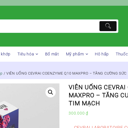
 khớp
Tiêu hóa
Bổ mắt
Mỹ phẩm
Hô hấp
Thuốc
áp
/ VIÊN UỐNG CEVRAI COENZYME Q10 MAXPRO – TĂNG CƯỜNG SỨC
VIÊN UỐNG CEVRAI
MAXPRO – TĂNG C
TIM MẠCH
300.000
₫
CEVRAI LABORATOIRE C