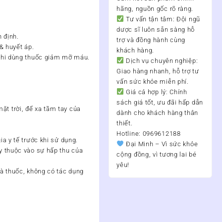
hãng, nguồn gốc rõ ràng.
Tư vấn tận tâm:
Đội ngũ
dược sĩ luôn sẵn sàng hỗ
 định.
trợ và đồng hành cùng
& huyết áp.
khách hàng.
khi dùng thuốc giảm mỡ máu.
Dịch vụ chuyên nghiệp:
Giao hàng nhanh, hỗ trợ tư
vấn sức khỏe miễn phí.
Giá cả hợp lý:
Chính
sách giá tốt, ưu đãi hấp dẫn
ặt trời, để xa tầm tay của
dành cho khách hàng thân
thiết.
Hotline: 0969612188
a y tế trước khi sử dụng.
Đại Minh – Vì sức khỏe
 thuộc vào sự hấp thu của
cộng đồng, vì tương lai bé
yêu!
à thuốc, không có tác dụng