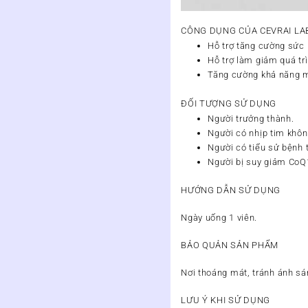
CÔNG DỤNG CỦA CEVRAI LA
Hỗ trợ tăng cường sức
Hỗ trợ làm giảm quá tr
Tăng cường khả năng m
ĐỐI TƯỢNG SỬ DỤNG
Người trưởng thành.
Người có nhịp tim khôn
Người có tiểu sử bệnh 
Người bị suy giảm CoQ
HƯỚNG DẪN SỬ DỤNG
Ngày uống 1 viên.
BẢO QUẢN SẢN PHẨM
Nơi thoáng mát, tránh ánh sán
LƯU Ý KHI SỬ DỤNG