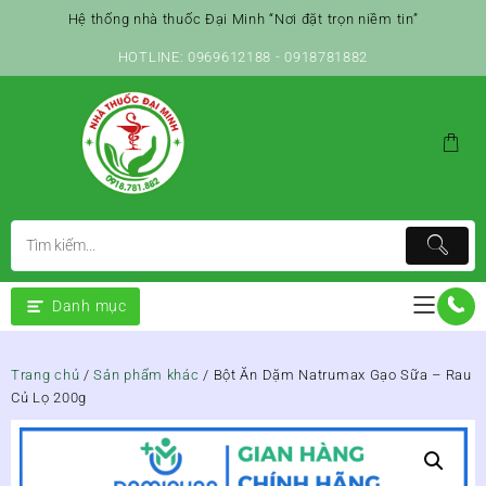
Skip
Hệ thống nhà thuốc Đại Minh “Nơi đặt trọn niềm tin”
to
content
HOTLINE: 0969612188 - 0918781882
Danh mục
Trang chủ
/
Sản phẩm khác
/ Bột Ăn Dặm Natrumax Gạo Sữa – Rau
Củ Lọ 200g