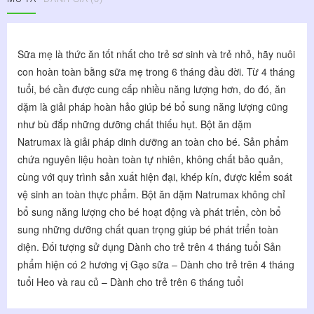
Gạo
Sữa
-
Rau
Sữa mẹ là thức ăn tốt nhất cho trẻ sơ sinh và trẻ nhỏ, hãy nuôi 
Củ
con hoàn toàn bằng sữa mẹ trong 6 tháng đầu đời. Từ 4 tháng 
Lọ
tuổi, bé cần được cung cấp nhiều năng lượng hơn, do đó, ăn 
200g
số
dặm là giải pháp hoàn hảo giúp bé bổ sung năng lượng cũng 
lượng
như bù đắp những dưỡng chất thiếu hụt. Bột ăn dặm 
Natrumax là giải pháp dinh dưỡng an toàn cho bé. Sản phẩm 
chứa nguyên liệu hoàn toàn tự nhiên, không chất bảo quản, 
cùng với quy trình sản xuất hiện đại, khép kín, được kiểm soát 
vệ sinh an toàn thực phẩm. Bột ăn dặm Natrumax không chỉ 
bổ sung năng lượng cho bé hoạt động và phát triển, còn bổ 
sung những dưỡng chất quan trọng giúp bé phát triển toàn 
diện. Đối tượng sử dụng Dành cho trẻ trên 4 tháng tuổi Sản 
phẩm hiện có 2 hương vị Gạo sữa – Dành cho trẻ trên 4 tháng 
tuổi Heo và rau củ – Dành cho trẻ trên 6 tháng tuổi