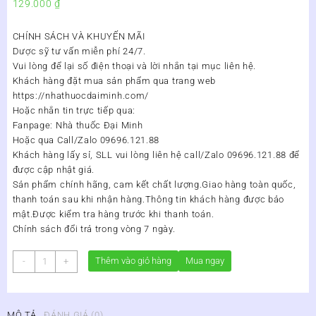
129.000
₫
CHÍNH SÁCH VÀ KHUYẾN MÃI
Dược sỹ tư vấn miễn phí 24/7.
Vui lòng để lại số điện thoại và lời nhắn tại mục liên hệ.
Khách hàng đặt mua sản phẩm qua trang web
https://nhathuocdaiminh.com/
Hoặc nhắn tin trực tiếp qua:
Fanpage: Nhà thuốc Đại Minh
Hoặc qua Call/Zalo 09696.121.88
Khách hàng lấy sỉ, SLL vui lòng liên hệ call/Zalo 09696.121.88 để
được cập nhật giá.
Sản phẩm chính hãng, cam kết chất lượng.Giao hàng toàn quốc,
thanh toán sau khi nhận hàng.Thông tin khách hàng được bảo
mật.Được kiểm tra hàng trước khi thanh toán.
Chính sách đổi trả trong vòng 7 ngày.
Bột
Thêm vào giỏ hàng
Mua ngay
-
+
Ăn
Dặm
Natrumax
MÔ TẢ
ĐÁNH GIÁ (0)