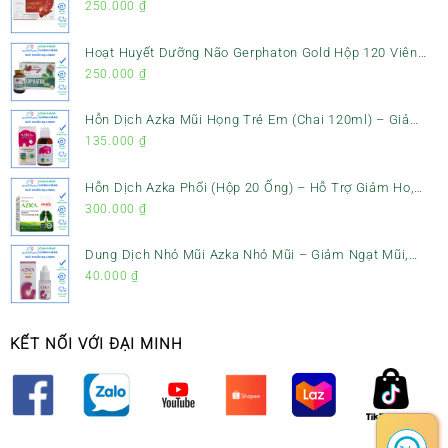
Gan, Mát Gan & Bảo Vệ Gan
250.000
₫
Hoạt Huyết Dưỡng Não Gerphaton Gold Hộp 120 Viên
– Giảm Đau Đầu, Hoa Mắt, Chóng Mặt & Rối Loạn Tiền
250.000
₫
Đình
Hỗn Dịch Azka Mũi Họng Trẻ Em (Chai 120ml) – Giảm
Ho, Tiêu Đờm & Đau Rát Họng
135.000
₫
Hỗn Dịch Azka Phổi (Hộp 20 Ống) – Hỗ Trợ Giảm Ho,
Tiêu Đờm & Bổ Phổi
300.000
₫
Dung Dịch Nhỏ Mũi Azka Nhỏ Mũi – Giảm Ngạt Mũi,
Sổ Mũi Cho Trẻ Sơ Sinh
40.000
₫
KẾT NỐI VỚI ĐẠI MINH