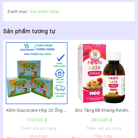
Danh mục:
Sản phẩm khác
Sản phẩm tương tự
Kẽm Gluconate Hộp 20 Ống –
Siro Tăng Đề Kháng Reishi
Giúp Bé Ăn Ngon, Tăng Sức
Kids Protect Neo Kids Lọ
120.000
₫
285.000
₫
Đề Kháng –
150ml –
Thêm vào giỏ hàng
Thêm vào giỏ hàng
Mua ngay
Mua ngay