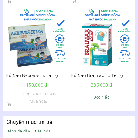
Bổ Não Neurvos Extra Hộp 20
Bổ Não Bralmax Forte Hộp 30
Viên –
Viên –
150.000
₫
285.000
₫
Thêm vào giỏ hàng
Đọc tiếp
Mua ngay
Chuyên mục tin bài
Bệnh dạ dày – tiêu hóa