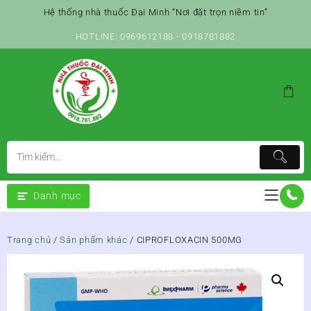
Skip
Hệ thống nhà thuốc Đại Minh “Nơi đặt trọn niềm tin”
to
content
HOTLINE: 0969612188 - 0918781882
Danh mục
Trang chủ
/
Sản phẩm khác
/ CIPROFLOXACIN 500MG