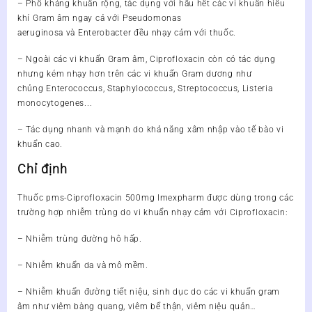
– Phổ kháng khuẩn rộng, tác dụng với hầu hết các vi khuẩn hiếu
khí Gram âm ngay cả với
Pseudomonas
aeruginosa
và
Enterobacter
đều nhạy cảm với thuốc.
– Ngoài các vi khuẩn Gram âm, Ciprofloxacin còn có tác dụng
nhưng kém nhạy hơn trên các vi khuẩn Gram dương như
chủng
Enterococcus, Staphylococcus, Streptococcus, Listeria
monocytogenes.
..
– Tác dụng nhanh và mạnh do khả năng xâm nhập vào tế bào vi
khuẩn cao.
Chỉ định
Thuốc pms-Ciprofloxacin 500mg Imexpharm được dùng trong các
trường hợp nhiễm trùng do vi khuẩn nhạy cảm với Ciprofloxacin:
– Nhiễm trùng đường hô hấp.
– Nhiễm khuẩn da và mô mềm.
– Nhiễm khuẩn đường tiết niệu, sinh dục do các vi khuẩn gram
âm như viêm bàng quang, viêm bể thận, viêm niệu quản…