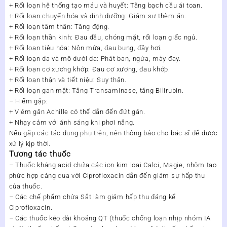
+ Rối loạn hệ thống tạo máu và huyết: Tăng bạch cầu ái toan.
+ Rối loạn chuyển hóa và dinh dưỡng: Giảm sự thèm ăn.
+ Rối loạn tâm thần: Tăng động.
+ Rối loạn thần kinh: Đau đầu, chóng mặt, rối loạn giấc ngủ.
+ Rối loạn tiêu hóa: Nôn mửa, đau bụng, đầy hơi.
+ Rối loạn da và mô dưới da: Phát ban, ngứa, mày đay.
+ Rối loạn cơ xương khớp: Đau cơ xương, đau khớp.
+ Rối loạn thận và tiết niệu: Suy thận.
+ Rối loạn gan mật: Tăng Transaminase, tăng Bilirubin.
– Hiếm gặp:
+ Viêm gân Achille có thể dẫn đến đứt gân.
+ Nhạy cảm với ánh sáng khi phơi nắng.
Nếu gặp các tác dụng phụ trên, nên thông báo cho bác sĩ để được
xử lý kịp thời.
Tương tác thuốc
– Thuốc kháng acid chứa các ion kim loại Calci, Magie, nhôm tạo
phức hợp càng cua với Ciprofloxacin dẫn đến giảm sự hấp thu
của thuốc.
– Các chế phẩm chứa Sắt làm giảm hấp thu đáng kể
Ciprofloxacin.
– Các thuốc kéo dài khoảng QT (thuốc chống loạn nhịp nhóm IA