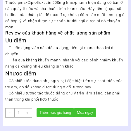
Thuốc pms-Ciprofloxacin 500mg Imexpharm hiện đang có bán ở
các quầy thuốc và nhà thuốc trên toàn quốc. Hãy liên hệ qua số
hotline của chúng tôi để mua được hàng đảm bảo chất lượng, giá
cả hợp lý và nhận được sự tư vấn từ đội ngũ dược sĩ có chuyên
môn.
Review của khách hàng về chất lượng sản phẩm
Ưu điểm
– Thuốc dạng viên nén dễ sử dụng, tiện lợi mang theo khi di
chuyển.
– Hiệu quả kháng khuẩn mạnh, nhanh với các bệnh nhiễm khuẩn
nặng đã kháng nhiều kháng sinh khác.
Nhược điểm
– Có nhiều tác dụng phụ nguy hại đặc biệt trên sự phát triển của
trẻ em, do đó không được dùng ở đối tượng này.
– Có nhiều tương tác thuốc đáng chú ý trên lâm sàng, cần phải
thận trọng khi phối hợp thuốc.
CIPROFLOXACIN
Thêm vào giỏ hàng
Mua ngay
-
+
500MG
số
lượng