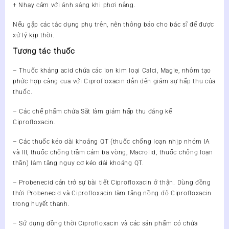
+ Nhạy cảm với ánh sáng khi phơi nắng.
Nếu gặp các tác dụng phụ trên, nên thông báo cho bác sĩ để được
xử lý kịp thời.
Tương tác thuốc
– Thuốc kháng acid chứa các ion kim loại Calci, Magie, nhôm tạo
phức hợp càng cua với Ciprofloxacin dẫn đến giảm sự hấp thu của
thuốc.
– Các chế phẩm chứa Sắt làm giảm hấp thu đáng kể
Ciprofloxacin.
– Các thuốc kéo dài khoảng QT (thuốc chống loạn nhịp nhóm IA
và III, thuốc chống trầm cảm ba vòng, Macrolid, thuốc chống loạn
thần) làm tăng nguy cơ kéo dài khoảng QT.
– Probenecid cản trở sự bài tiết Ciprofloxacin ở thận. Dùng đồng
thời Probenecid và Ciprofloxacin làm tăng nồng độ Ciprofloxacin
trong huyết thanh.
– Sử dụng đồng thời Ciprofloxacin và các sản phẩm có chứa