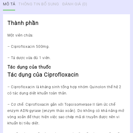
MÔ TẢ
THÔNG TIN BỔ SUNG
ĐÁNH GIÁ (0)
Thành phần
Một viên chứa:
– Ciprofloxacin 500mg.
– Tá dược vừa đủ 1 viên.
Tác dụng của thuốc
Tác dụng của Ciprofloxacin
– Ciprofloxacin là kháng sinh tổng hợp nhóm Quinolon thế hệ 2
có tác dụng diệt khuẩn toàn thân.
– Cơ chế: Ciprofloxacin gắn với Topoisomerase II làm ức chế
enzym ADN-gyrase (enzym tháo xoắn). Do không có khả năng mở
vòng xoắn để thực hiện việc sao chép mã di truyền được nên vi
khuẩn bị tiêu diệt.