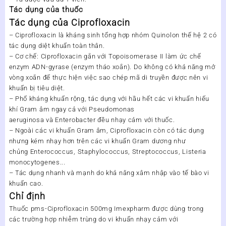
Tác dụng của thuốc
Tác dụng của Ciprofloxacin
– Ciprofloxacin là kháng sinh tổng hợp nhóm Quinolon thế hệ 2 có
tác dụng diệt khuẩn toàn thân.
– Cơ chế: Ciprofloxacin gắn với Topoisomerase II làm ức chế
enzym ADN-gyrase (enzym tháo xoắn). Do không có khả năng mở
vòng xoắn để thực hiện việc sao chép mã di truyền được nên vi
khuẩn bị tiêu diệt.
– Phổ kháng khuẩn rộng, tác dụng với hầu hết các vi khuẩn hiếu
khí Gram âm ngay cả với
Pseudomonas
aeruginosa
và
Enterobacter
đều nhạy cảm với thuốc.
– Ngoài các vi khuẩn Gram âm, Ciprofloxacin còn có tác dụng
nhưng kém nhạy hơn trên các vi khuẩn Gram dương như
chủng
Enterococcus, Staphylococcus, Streptococcus, Listeria
monocytogenes.
..
– Tác dụng nhanh và mạnh do khả năng xâm nhập vào tế bào vi
khuẩn cao.
Chỉ định
Thuốc pms-Ciprofloxacin 500mg Imexpharm được dùng trong
các trường hợp nhiễm trùng do vi khuẩn nhạy cảm với