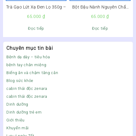
Trà Gạo Lứt Xạ Đen Lọ 350g –
Bột Đậu Nành Nguyên Chất
100% Hộp 500g –
65.000
₫
65.000
₫
Đọc tiếp
Đọc tiếp
Chuyên mục tin bài
Bệnh dạ dày – tiêu hóa
bệnh tay chân miệng
Biếng ăn và chậm tăng cân
Blog sức khỏe
cabin thải độc zenara
cabin thải độc zenara
Dinh dưỡng
Dinh dưỡng trẻ em
Giới thiệu
Khuyến mãi
Lưu ý ngày Tết