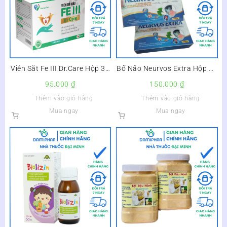
Viên Sắt Fe III Dr.Care Hộp 30
Bổ Não Neurvos Extra Hộp 20
Viên – Bổ Sung Sắt, Giảm
Viên –
95.000
₫
150.000
₫
Nguy Cơ Thiếu Máu –
Thêm vào giỏ hàng
Thêm vào giỏ hàng
Mua ngay
Mua ngay