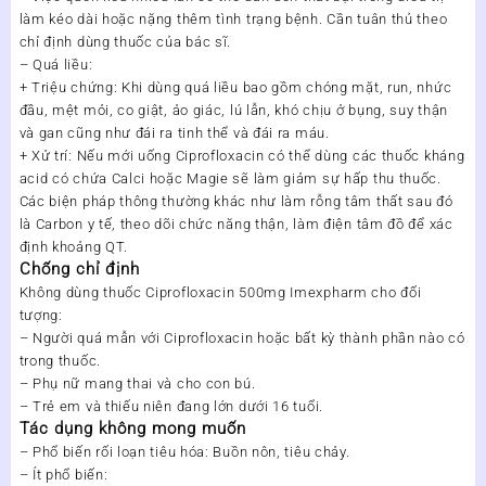
làm kéo dài hoặc nặng thêm tình trạng bệnh. Cần tuân thủ theo
chỉ định dùng thuốc của bác sĩ.
– Quá liều:
+ Triệu chứng: Khi dùng quá liều bao gồm chóng mặt, run, nhức
đầu, mệt mỏi, co giật, ảo giác, lú lẫn, khó chịu ở bụng, suy thận
và gan cũng như đái ra tinh thể và đái ra máu.
+ Xử trí: Nếu mới uống Ciprofloxacin có thể dùng các thuốc kháng
acid có chứa Calci hoặc Magie sẽ làm giảm sự hấp thu thuốc.
Các biện pháp thông thường khác như làm rỗng tâm thất sau đó
là Carbon y tế, theo dõi chức năng thận, làm điện tâm đồ để xác
định khoảng QT.
Chống chỉ định
Không dùng thuốc Ciprofloxacin 500mg Imexpharm cho đối
tượng:
– Người quá mẫn với Ciprofloxacin hoặc bất kỳ thành phần nào có
trong thuốc.
– Phụ nữ mang thai và cho con bú.
– Trẻ em và thiếu niên đang lớn dưới 16 tuổi.
Tác dụng không mong muốn
– Phổ biến rối loạn tiêu hóa: Buồn nôn, tiêu chảy.
– Ít phổ biến: