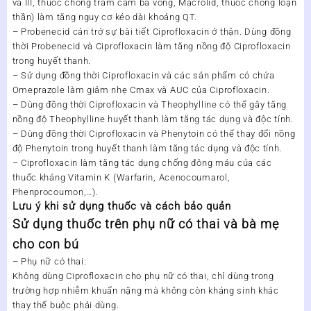
và III, thuốc chống trầm cảm ba vòng, Macrolid, thuốc chống loạn
thần) làm tăng nguy cơ kéo dài khoảng QT.
– Probenecid cản trở sự bài tiết Ciprofloxacin ở thận. Dùng đồng
thời Probenecid và Ciprofloxacin làm tăng nồng độ Ciprofloxacin
trong huyết thanh.
– Sử dụng đồng thời Ciprofloxacin và các sản phẩm có chứa
Omeprazole làm giảm nhẹ Cmax và AUC của Ciprofloxacin.
– Dùng đồng thời Ciprofloxacin và Theophylline có thể gây tăng
nồng độ Theophylline huyết thanh làm tăng tác dụng và độc tính.
– Dùng đồng thời Ciprofloxacin và Phenytoin có thể thay đổi nồng
độ Phenytoin trong huyết thanh làm tăng tác dụng và độc tính.
– Ciprofloxacin làm tăng tác dụng chống đông máu của các
thuốc kháng Vitamin K (Warfarin, Acenocoumarol,
Phenprocoumon,…).
Lưu ý khi sử dụng thuốc và cách bảo quản
Sử dụng thuốc trên phụ nữ có thai và bà mẹ
cho con bú
– Phụ nữ có thai:
Không dùng Ciprofloxacin cho phụ nữ có thai, chỉ dùng trong
trường hợp nhiễm khuẩn nặng mà không còn kháng sinh khác
thay thế buộc phải dùng.