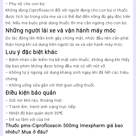
– Phụ nữ cho con bú:
Không dùng Ciprofloxacin đối với người đang cho con bú vì thuốc
được tích lại trong sữa mẹ và có thể đạt đến nồng đủ gây độc trên
trẻ. Nếu mẹ buộc phải dùng thuốc thì mẹ cần ngừng cho con bú.
Những người lái xe và vận hành máy móc
Do tác động lên thần kinh gây chóng mặt, nhức đầu nên cần phải
thận trọng khi sử dụng trên người lái xe và vận hành máy móc.
Lưu ý đặc biệt khác
– Bệnh nhân cần kiểm tra bề mặt viên thuốc, không dùng khi thấy
lớp bao phim không được bóng đều mà có vết nứt vỡ.
– Không tự ý ngưng sử dụng kháng sinh ngay khi đã hết các triệu
chứng.
– Không uống sữa gần với thời gian uống thuốc.
Điều kiện bảo quản
– Giữ nơi khô ráo, thoáng mát.
– Tránh ẩm, tránh ánh sáng trực tiếp.
– Nhiệt độ bảo quản dưới 30℃.
– Để xa tầm với của trẻ.
Thuốc pms-Ciprofloxacin 500mg Imexpharm giá bao
nhiêu? Mua ở đâu?