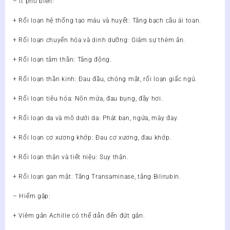
– Ít phổ biến:
+ Rối loạn hệ thống tạo máu và huyết: Tăng bạch cầu ái toan.
+ Rối loạn chuyển hóa và dinh dưỡng: Giảm sự thèm ăn.
+ Rối loạn tâm thần: Tăng động.
+ Rối loạn thần kinh: Đau đầu, chóng mặt, rối loạn giấc ngủ.
+ Rối loạn tiêu hóa: Nôn mửa, đau bụng, đầy hơi.
+ Rối loạn da và mô dưới da: Phát ban, ngứa, mày đay.
+ Rối loạn cơ xương khớp: Đau cơ xương, đau khớp.
+ Rối loạn thận và tiết niệu: Suy thận.
+ Rối loạn gan mật: Tăng Transaminase, tăng Bilirubin.
– Hiếm gặp:
+ Viêm gân Achille có thể dẫn đến đứt gân.