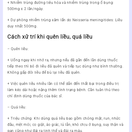
+ Nhiễm trùng đường tiêu hóa và nhiễm trùng trong ổ bụng:
500mg x 2 lần/ngày.
+ Dự phòng nhiễm trùng xâm lấn do Neisseria meningitides: Liều
duy nhất 500mg.
Cách xử trí khi quên liều, quá liều
– Quên liều:
+ Uống ngay khi nhớ ra, nhưng nếu đã gần đến lần dùng thuốc
tiếp theo thì bỏ đi liều đã quên và tiếp tục dùng như bình thường.
Không gấp đôi liều để bù lại liều đã quên.
+ Việc quên liều nhiều lần có thể dẫn đến thất bại trong điều trị
làm kéo dài hoặc nặng thêm tình trạng bệnh. Cần tuân thủ theo
chỉ định dùng thuốc của bác sĩ.
– Quá liều:
+ Triệu chứng: Khi dùng quá liều bao gồm chóng mặt, run, nhức
đầu, mệt mỏi, co giật, ảo giác, lú lẫn, khó chịu ở bụng, suy thận và
gan cũng như đái ra tinh thể và đái ra máu.