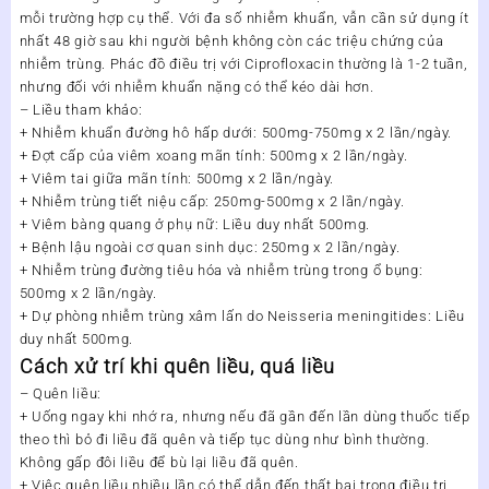
mỗi trường hợp cụ thể. Với đa số nhiễm khuẩn, vẫn cần sử dụng ít
nhất 48 giờ sau khi người bệnh không còn các triệu chứng của
nhiễm trùng. Phác đồ điều trị với Ciprofloxacin thường là 1-2 tuần,
nhưng đối với nhiễm khuẩn nặng có thể kéo dài hơn.
– Liều tham khảo:
+ Nhiễm khuẩn đường hô hấp dưới: 500mg-750mg x 2 lần/ngày.
+ Đợt cấp của viêm xoang mãn tính: 500mg x 2 lần/ngày.
+ Viêm tai giữa mãn tính: 500mg x 2 lần/ngày.
+ Nhiễm trùng tiết niệu cấp: 250mg-500mg x 2 lần/ngày.
+ Viêm bàng quang ở phụ nữ: Liều duy nhất 500mg.
+ Bệnh lậu ngoài cơ quan sinh dục: 250mg x 2 lần/ngày.
+ Nhiễm trùng đường tiêu hóa và nhiễm trùng trong ổ bụng:
500mg x 2 lần/ngày.
+ Dự phòng nhiễm trùng xâm lấn do Neisseria meningitides: Liều
duy nhất 500mg.
Cách xử trí khi quên liều, quá liều
– Quên liều:
+ Uống ngay khi nhớ ra, nhưng nếu đã gần đến lần dùng thuốc tiếp
theo thì bỏ đi liều đã quên và tiếp tục dùng như bình thường.
Không gấp đôi liều để bù lại liều đã quên.
+ Việc quên liều nhiều lần có thể dẫn đến thất bại trong điều trị