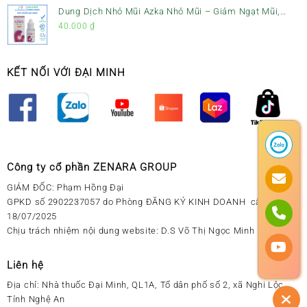
Dung Dịch Nhỏ Mũi Azka Nhỏ Mũi – Giảm Ngạt Mũi,
Sổ Mũi Cho Trẻ Sơ Sinh
40.000
₫
KẾT NỐI VỚI ĐẠI MINH
Công ty cổ phần ZENARA GROUP
GIÁM ĐỐC: Phạm Hồng Đại
GPKD số 2902237057 do Phòng ĐĂNG KÝ KINH DOANH cấp ngày
18/07/2025
Chịu trách nhiệm nội dung website: D.S Võ Thị Ngọc Minh
Liên hệ
Địa chỉ:
Nhà thuốc Đại Minh, QL1A, Tổ dân phố số 2, xã Nghi Lộc,
Tỉnh Nghệ An