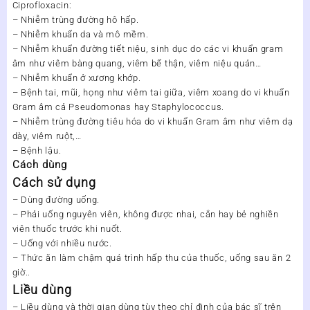
Ciprofloxacin:
– Nhiễm trùng đường hô hấp.
– Nhiễm khuẩn da và mô mềm.
– Nhiễm khuẩn đường tiết niệu, sinh dục do các vi khuẩn gram
âm như viêm bàng quang, viêm bể thận, viêm niệu quản…
– Nhiễm khuẩn ở xương khớp.
– Bệnh tai, mũi, họng như viêm tai giữa, viêm xoang do vi khuẩn
Gram âm cả Pseudomonas hay Staphylococcus.
– Nhiễm trùng đường tiêu hóa do vi khuẩn Gram âm như viêm dạ
dày, viêm ruột,…
– Bệnh lậu.
Cách dùng
Cách sử dụng
– Dùng đường uống.
– Phải uống nguyên viên, không được nhai, cắn hay bẻ nghiền
viên thuốc trước khi nuốt.
– Uống với nhiều nước.
– Thức ăn làm chậm quá trình hấp thu của thuốc, uống sau ăn 2
giờ..
Liều dùng
– Liều dùng và thời gian dùng tùy theo chỉ định của bác sĩ trên