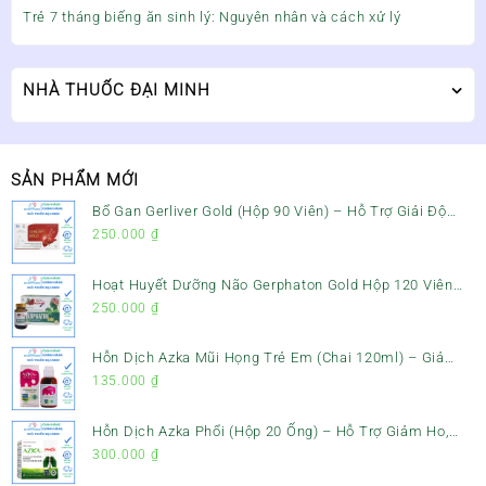
Trẻ 7 tháng biếng ăn sinh lý: Nguyên nhân và cách xử lý
NHÀ THUỐC ĐẠI MINH
SẢN PHẨM MỚI
Bổ Gan Gerliver Gold (Hộp 90 Viên) – Hỗ Trợ Giải Độc
Gan, Mát Gan & Bảo Vệ Gan
250.000
₫
Hoạt Huyết Dưỡng Não Gerphaton Gold Hộp 120 Viên
– Giảm Đau Đầu, Hoa Mắt, Chóng Mặt & Rối Loạn Tiền
250.000
₫
Đình
Hỗn Dịch Azka Mũi Họng Trẻ Em (Chai 120ml) – Giảm
Ho, Tiêu Đờm & Đau Rát Họng
135.000
₫
Hỗn Dịch Azka Phổi (Hộp 20 Ống) – Hỗ Trợ Giảm Ho,
Tiêu Đờm & Bổ Phổi
300.000
₫