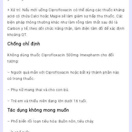
+ Xử trí: Nếu mới uống Ciprofloxacin có thể dùng các thuốc kháng
acid có chứa Calci hoặc Magie sẽ làm giảm sự hấp thu thuốc. Các
biện pháp thông thường khác như làm rỗng tâm thất sau đó là
Carbon y tế, theo dõi chức năng thận, làm điện tâm đồ để xác định
khoảng QT.
Chống chỉ định
Không dùng thuốc Ciprofloxacin 500mg Imexpharm cho đối
tượng:
– Người quá mẫn với Ciprofloxacin hoặc bất kỳ thành phần nào
có trong thuốc.
– Phụ nữ mang thai và cho con bú.
– Trẻ em và thiếu niên đang lớn dưới 16 tuổi.
Tác dụng không mong muốn
– Phổ biến rối loạn tiêu hóa: Buồn nôn, tiêu chảy.