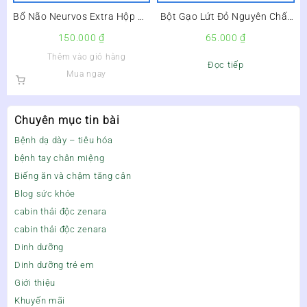
Bổ Não Neurvos Extra Hộp 20
Bột Gạo Lứt Đỏ Nguyên Chất
Viên –
Lọ 500g –
150.000
₫
65.000
₫
Thêm vào giỏ hàng
Đọc tiếp
Mua ngay
Chuyên mục tin bài
Bệnh dạ dày – tiêu hóa
bệnh tay chân miệng
Biếng ăn và chậm tăng cân
Blog sức khỏe
cabin thải độc zenara
cabin thải độc zenara
Dinh dưỡng
Dinh dưỡng trẻ em
Giới thiệu
Khuyến mãi