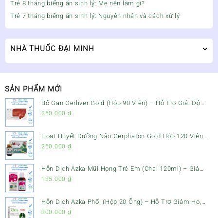
Trẻ 8 tháng biếng ăn sinh lý: Mẹ nên làm gì?
Trẻ 7 tháng biếng ăn sinh lý: Nguyên nhân và cách xử lý
NHÀ THUỐC ĐẠI MINH
SẢN PHẨM MỚI
Bổ Gan Gerliver Gold (Hộp 90 Viên) – Hỗ Trợ Giải Độc
Gan, Mát Gan & Bảo Vệ Gan
250.000
₫
Hoạt Huyết Dưỡng Não Gerphaton Gold Hộp 120 Viên
– Giảm Đau Đầu, Hoa Mắt, Chóng Mặt & Rối Loạn Tiền
250.000
₫
Đình
Hỗn Dịch Azka Mũi Họng Trẻ Em (Chai 120ml) – Giảm
Ho, Tiêu Đờm & Đau Rát Họng
135.000
₫
Hỗn Dịch Azka Phổi (Hộp 20 Ống) – Hỗ Trợ Giảm Ho,
Tiêu Đờm & Bổ Phổi
300.000
₫