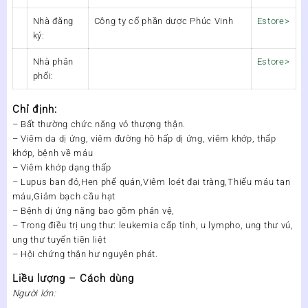
Nhà đăng
Công ty cổ phần dược Phúc Vinh
Estore>
ký:
Nhà phân
Estore>
phối:
Chỉ định:
– Bất thường chức năng vỏ thượng thận.
– Viêm da dị ứng, viêm đường hô hấp dị ứng, viêm khớp, thấp
khớp, bệnh về máu
– Viêm khớp dạng thấp
– Lupus ban đỏ,Hen phế quản,Viêm loét đại tràng,Thiếu máu tan
máu,Giảm bạch cầu hạt
– Bệnh dị ứng nặng bao gồm phản vệ,
– Trong điều trị ung thư: leukemia cấp tính, u lympho, ung thư vú,
ung thư tuyến tiền liệt
– Hội chứng thận hư nguyên phát.
Liều lượng – Cách dùng
Người lớn: