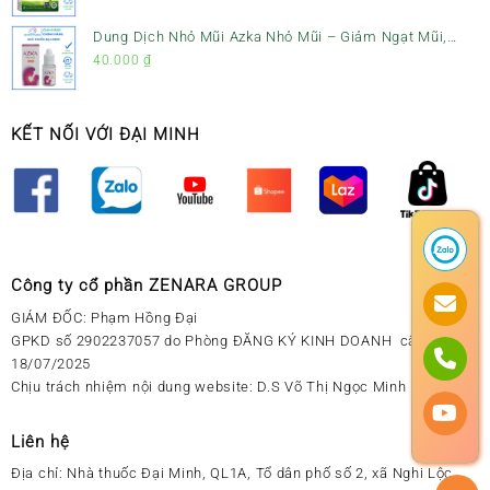
Dung Dịch Nhỏ Mũi Azka Nhỏ Mũi – Giảm Ngạt Mũi,
Sổ Mũi Cho Trẻ Sơ Sinh
40.000
₫
KẾT NỐI VỚI ĐẠI MINH
Công ty cổ phần ZENARA GROUP
GIÁM ĐỐC: Phạm Hồng Đại
GPKD số 2902237057 do Phòng ĐĂNG KÝ KINH DOANH cấp ngày
18/07/2025
Chịu trách nhiệm nội dung website: D.S Võ Thị Ngọc Minh
Liên hệ
Địa chỉ:
Nhà thuốc Đại Minh, QL1A, Tổ dân phố số 2, xã Nghi Lộc,