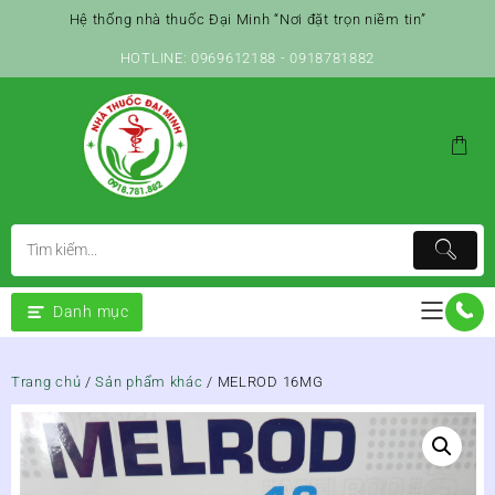
Skip
Hệ thống nhà thuốc Đại Minh “Nơi đặt trọn niềm tin”
to
content
HOTLINE: 0969612188 - 0918781882
Danh mục
Trang chủ
/
Sản phẩm khác
/ MELROD 16MG