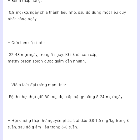
– Bệnh thấp nặng:
0,8 mg/kg/ngày chia thành liều nhỏ, sau đó dùng một liều duy
nhất hàng ngày.
– Cơn hen cấp tính:
32-48 mg/ngày, trong 5 ngày. Khi khỏi cơn cấp,
methylprednisolon được giảm dần nhanh.
– Viêm loét đại tràng mạn tính:
Bệnh nhẹ: thụt giữ 80 mg, đợt cấp nặng: uống 8-24 mg/ngày.
– Hội chứng thận hư nguyên phát: bắt đầu 0,8-1,6 mg/kg trong 6
tuần, sau đó giảm liều trong 6-8 tuần.