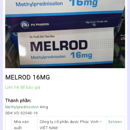
MELROD 16MG
Liên hệ để báo giá
Thành phần:
Methylprednisolon
4mg
SĐK:VD-32043-19
Nhà sản
Công ty cổ phần dược Phúc Vinh –
Estore>
xuất:
VIỆT NAM