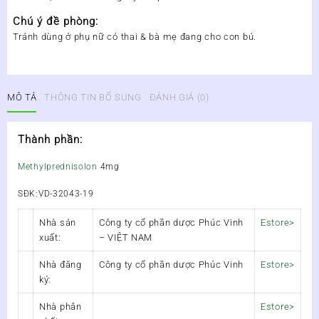
Chú ý đề phòng:
Tránh dùng ở phụ nữ có thai & bà mẹ đang cho con bú.
MÔ TẢ
THÔNG TIN BỔ SUNG
ĐÁNH GIÁ (0)
Thành phần:
Methylprednisolon
4mg
SĐK:VD-32043-19
Nhà sản
Công ty cổ phần dược Phúc Vinh
Estore>
xuất:
– VIỆT NAM
Nhà đăng
Công ty cổ phần dược Phúc Vinh
Estore>
ký:
Nhà phân
Estore>