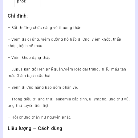
phối:
Chỉ định:
– Bất thường chức năng vỏ thượng thận.
– Viêm da dị ứng, viêm đường hô hấp dị ứng, viêm khớp, thấp
khớp, bệnh về máu
– Viêm khớp dạng thấp
– Lupus ban đỏ,Hen phế quản,Viêm loét đại tràng,Thiếu máu tan
máu,Giảm bạch cầu hạt
– Bệnh dị ứng nặng bao gồm phản vệ,
– Trong điều trị ung thư: leukemia cấp tính, u lympho, ung thư vú,
ung thư tuyến tiền liệt
– Hội chứng thận hư nguyên phát.
Liều lượng – Cách dùng