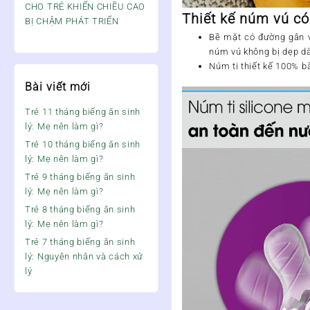
CHO TRẺ KHIẾN CHIỀU CAO
Thiết kế núm vú có
BỊ CHẬM PHÁT TRIỂN
Bề mặt có đường gân v
núm vú không bị dẹp dà
Núm ti thiết kế 100% b
Bài viết mới
Trẻ 11 tháng biếng ăn sinh
lý: Mẹ nên làm gì?
Trẻ 10 tháng biếng ăn sinh
lý: Mẹ nên làm gì?
Trẻ 9 tháng biếng ăn sinh
lý: Mẹ nên làm gì?
Trẻ 8 tháng biếng ăn sinh
lý: Mẹ nên làm gì?
Trẻ 7 tháng biếng ăn sinh
lý: Nguyên nhân và cách xử
lý