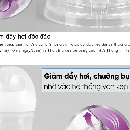
m đầy hơi độc đáo
tiến giúp giảm chứng colic (những cơn khóc dữ dội, kéo dài và thường
y hay hơn 3 ngày/tuần) và khó chịu của bé bằng cách đưa không khí và