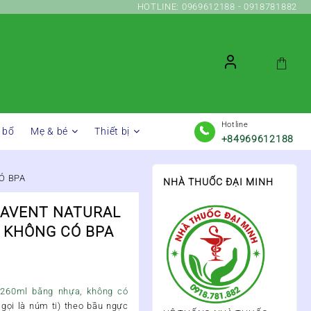
HOTLINE: 0969612188 - 0918781882
Hotline
 bổ
Mẹ & bé
Thiết bị
+84969612188
Ó BPA
NHÀ THUỐC ĐẠI MINH
S AVENT NATURAL
 KHÔNG CÓ BPA
l 260ml bằng nhựa, không có
ọi là núm ti) theo bầu ngực