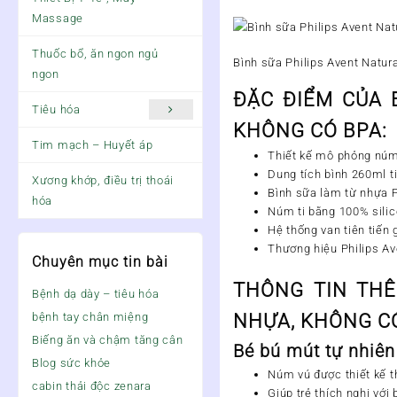
Massage
Thuốc bổ, ăn ngon ngủ
Bình sữa Philips Avent Natu
ngon
ĐẶC ĐIỂM CỦA 
Tiêu hóa
KHÔNG CÓ BPA:
Tim mạch – Huyết áp
Thiết kế mô phỏng núm
Dung tích bình 260ml t
Xương khớp, điều trị thoái
Bình sữa làm từ nhựa
hóa
Núm ti bằng 100%
sili
Hệ thống van tiên tiến
Thương hiệu Philips Ave
Chuyên mục tin bài
THÔNG TIN THÊ
Bệnh dạ dày – tiêu hóa
bệnh tay chân miệng
NHỰA, KHÔNG CÓ
Biếng ăn và chậm tăng cân
Bé bú mút tự nhiên
Blog sức khỏe
Núm vú được thiết kế t
cabin thải độc zenara
Giúp trẻ thích nghi vớ