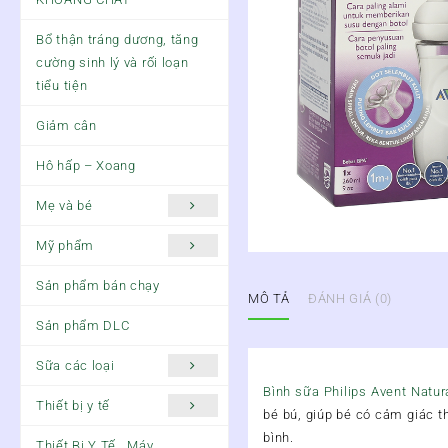
Bổ thận tráng dương, tăng
cường sinh lý và rối loạn
tiểu tiện
Giảm cân
Hô hấp – Xoang
Mẹ và bé
Mỹ phẩm
Sản phẩm bán chạy
MÔ TẢ
ĐÁNH GIÁ (0)
Sản phẩm DLC
Sữa các loại
Bình sữa Philips Avent Natu
Thiết bị y tế
bé bú, giúp bé có cảm giác t
bình.
Thiết Bị Y Tế , Máy