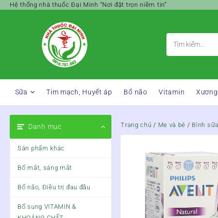
Skip
Hệ thống nhà thuốc Đại Minh “Nơi đặt trọn niềm tin”
to
content
Sữa
Tim mạch, Huyết áp
Bổ não
Vitamin
Xương
Trang chủ
/
Mẹ và bé
/
Bình sữ
Danh mục
Sản phẩm khác
Bổ mắt, sáng mắt
Bổ não, Điều trị đau đầu
Bổ sung VITAMIN &
KHOÁNG CHẤT