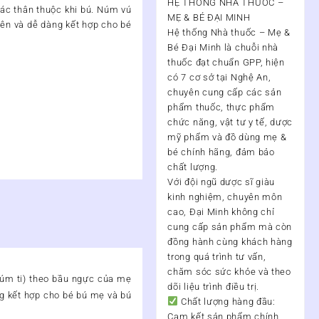
HỆ THỐNG NHÀ THUỐC –
ác thân thuộc khi bú. Núm vú
MẸ & BÉ ĐẠI MINH
iên và dễ dàng kết hợp cho bé
Hệ thống Nhà thuốc – Mẹ &
Bé Đại Minh
là chuỗi nhà
thuốc đạt chuẩn
GPP
, hiện
có
7 cơ sở tại Nghệ An
,
chuyên cung cấp các sản
phẩm thuốc, thực phẩm
chức năng, vật tư y tế, dược
mỹ phẩm và đồ dùng mẹ &
bé chính hãng, đảm bảo
chất lượng.
Với đội ngũ
dược sĩ giàu
kinh nghiệm, chuyên môn
cao
, Đại Minh không chỉ
cung cấp sản phẩm mà còn
đồng hành cùng khách hàng
trong quá trình
tư vấn,
chăm sóc sức khỏe và theo
úm ti) theo bầu ngực của mẹ
dõi liệu trình điều trị
.
ng kết hợp cho bé bú mẹ và bú
Chất lượng hàng đầu:
Cam kết sản phẩm chính