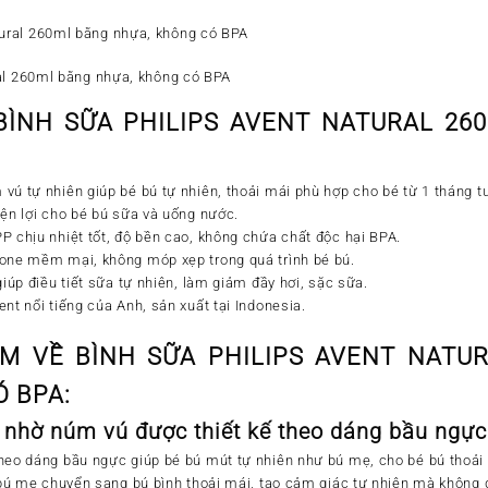
ral 260ml bằng nhựa, không có BPA
BÌNH SỮA PHILIPS AVENT NATURAL 26
 vú tự nhiên
giúp bé bú tự nhiên, thoải mái phù hợp cho bé từ 1 tháng tuổ
iện lợi cho bé bú sữa và uống nước.
 PP
chịu nhiệt tốt, độ bền cao, không chứa chất độc hại BPA.
cone mềm mại, không móp xẹp trong quá trình bé bú.
 giúp
điều tiết sữa tự nhiên, làm giảm đầy hơi, sặc sữa.
nt nổi tiếng của Anh, sản xuất tại Indonesia.
M VỀ BÌNH SỮA PHILIPS AVENT
NATU
 BPA:
 nhờ núm vú được thiết kế theo dáng bầu ngực
heo dáng bầu ngực giúp bé bú mút tự nhiên như bú mẹ, cho bé bú thoải
i bú mẹ chuyển sang bú bình thoải mái, tạo cảm giác tự nhiên mà không 