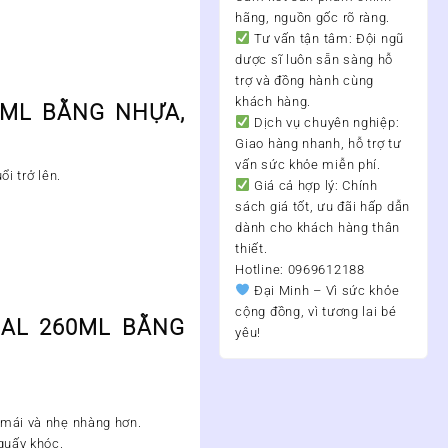
hãng, nguồn gốc rõ ràng.
Tư vấn tận tâm:
Đội ngũ
dược sĩ luôn sẵn sàng hỗ
trợ và đồng hành cùng
khách hàng.
0ML BẰNG NHỰA,
Dịch vụ chuyên nghiệp:
Giao hàng nhanh, hỗ trợ tư
vấn sức khỏe miễn phí.
i trở lên.
Giá cả hợp lý:
Chính
sách giá tốt, ưu đãi hấp dẫn
dành cho khách hàng thân
thiết.
Hotline: 0969612188
Đại Minh – Vì sức khỏe
cộng đồng, vì tương lai bé
RAL 260ML
BẰNG
yêu!
 mái và nhẹ nhàng hơn.
quấy khóc.