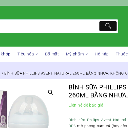
 khớp
Tiêu hóa
Bổ mắt
Mỹ phẩm
Hô hấp
Thuốc
a
/ BÌNH SỮA PHILLIPS AVENT NATURAL 260ML BẰNG NHỰA, KHÔNG C
BÌNH SỮA PHILLIP
260ML BẰNG NHỰA,
Liên hệ để báo giá
Bình sữa Philips Avent Natura
BPA
mô phỏng núm vú (hay còn g