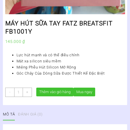
MÁY HÚT SỮA TAY FATZ BREATSFIT
FB1001Y
145.000
₫
Lực hút mạnh và có thể điều chỉnh
Mát xa silicon siêu mềm
Miệng Phễu Hút Silicon Mở Rộng
Góc Chảy Của Dòng Sữa Được Thiết Kế Đặc Biệt
MÁY
Thêm vào giỏ hàng
Mua ngay
-
+
HÚT
SỮA
TAY
MÔ TẢ
ĐÁNH GIÁ (0)
FATZ
BREATSFIT
FB1001Y