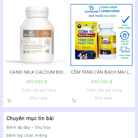
CANXI MILK CALCIUM BIO
CỐM TĂNG CÂN BẠCH MAI LỌ
ISLAND – SỮA BÒ NON CHO
120G – Hộp 1 lọ 120g,Việt
430.000
₫
390.000
₫
TRẺ
Nam
Thêm vào giỏ hàng
Thêm vào giỏ hàng
Mua ngay
Mua ngay
Chuyên mục tin bài
Bệnh dạ dày – tiêu hóa
bệnh tay chân miệng