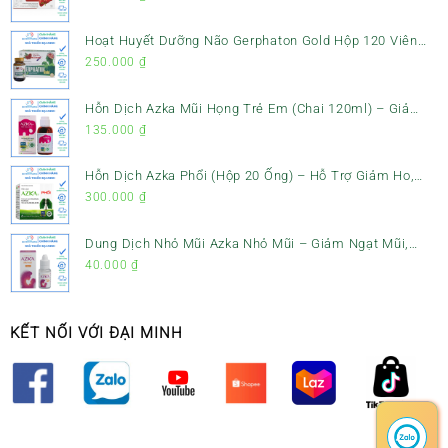
Hoạt Huyết Dưỡng Não Gerphaton Gold Hộp 120 Viên
– Giảm Đau Đầu, Hoa Mắt, Chóng Mặt & Rối Loạn Tiền
250.000
₫
Đình
Hỗn Dịch Azka Mũi Họng Trẻ Em (Chai 120ml) – Giảm
Ho, Tiêu Đờm & Đau Rát Họng
135.000
₫
Hỗn Dịch Azka Phổi (Hộp 20 Ống) – Hỗ Trợ Giảm Ho,
Tiêu Đờm & Bổ Phổi
300.000
₫
Dung Dịch Nhỏ Mũi Azka Nhỏ Mũi – Giảm Ngạt Mũi,
Sổ Mũi Cho Trẻ Sơ Sinh
40.000
₫
KẾT NỐI VỚI ĐẠI MINH