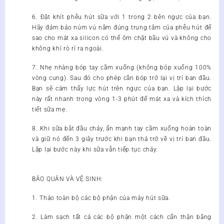
6. Đặt khít phễu hút sữa với 1 trong 2 bên ngực của bạn.
Hãy đảm bảo núm vú nằm đúng trung tâm của phễu hút để
sao cho mát xa silicon có thể ôm chặt bầu vú và không cho
không khí rò rỉ ra ngoài.
7. Nhẹ nhàng bóp tay cầm xuống (không bóp xuống 100%
vòng cung). Sau đó cho phép cần bóp trở lại vị trí ban đầu.
Bạn sẽ cảm thấy lực hút trên ngực của bạn. Lặp lại bước
này rất nhanh trong vòng 1-3 phút để mát xa và kích thích
tiết sữa mẹ.
8. Khi sữa bắt đầu chảy, ấn mạnh tay cầm xuống hoàn toàn
và giữ nó đến 3 giây trước khi bạn thả trở về vị trí ban đầu.
Lặp lại bước này khi sữa vẫn tiếp tục chảy.
BẢO QUẢN VÀ VỆ SINH:
1. Tháo toàn bộ các bộ phận của máy hút sữa.
2. Làm sạch tất cả các bộ phận một cách cẩn thận bằng