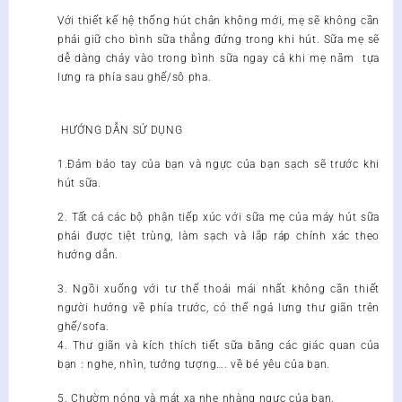
Với thiết kế hệ thống hút chân không mới, mẹ sẽ không cần
phải giữ cho bình sữa thẳng đứng trong khi hút. Sữa mẹ sẽ
dễ dàng chảy vào trong bình sữa ngay cả khi mẹ nằm tựa
lưng ra phía sau ghế/sô pha.
HƯỚNG DẪN SỬ DỤNG
1.Đảm bảo tay của bạn và ngực của bạn sạch sẽ trước khi
hút sữa.
2. Tất cả các bộ phận tiếp xúc với sữa mẹ của máy hút sữa
phải được tiệt trùng, làm sạch và lắp ráp chính xác theo
hướng dẫn.
3. Ngồi xuống với tư thế thoải mái nhất không cần thiết
người hướng về phía trước, có thể ngả lưng thư giãn trên
ghế/sofa.
4. Thư giãn và kích thích tiết sữa bằng các giác quan của
bạn : nghe, nhìn, tưởng tượng…. về bé yêu của bạn.
5. Chườm nóng và mát xa nhẹ nhàng ngực của bạn.