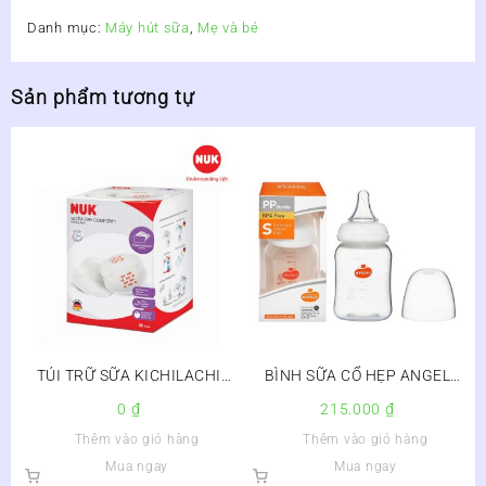
Danh mục:
Máy hút sữa
,
Mẹ và bé
Sản phẩm tương tự
TÚI TRỮ SỮA KICHILACHI
BÌNH SỮA CỔ HẸP ANGEL
100ML
WESSER 140ML
0
₫
215.000
₫
Thêm vào giỏ hàng
Thêm vào giỏ hàng
Mua ngay
Mua ngay