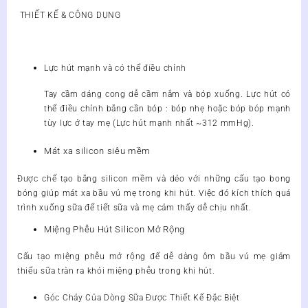
số
THIẾT KẾ & CÔNG DỤNG
lượng
Lực hút mạnh và có thể điều chỉnh
Tay cầm dáng cong dễ cầm nắm và bóp xuống. Lực hút có
thể điều chỉnh bằng cần bóp : bóp nhẹ hoặc bóp bóp mạnh
tùy lực ở tay mẹ (Lực hút mạnh nhất ~312 mmHg).
Mát xa silicon siêu mềm
Được chế tạo bằng silicon mềm và dẻo với những cấu tạo bong
bóng giúp mát xa bầu vú mẹ trong khi hút. Việc đó kích thích quá
trình xuống sữa để tiết sữa và mẹ cảm thấy dễ chịu nhất.
Miệng Phễu Hút Silicon Mở Rộng
Cấu tạo miệng phễu mở rộng để dễ dàng ôm bầu vú mẹ giảm
thiểu sữa tràn ra khỏi miệng phễu trong khi hút.
Góc Chảy Của Dòng Sữa Được Thiết Kế Đặc Biệt