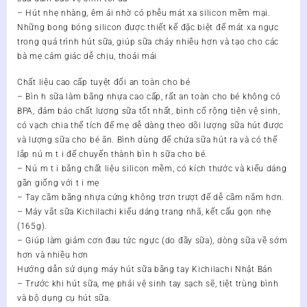
– Hút nhẹ nhàng, êm ái nhờ có phễu mát xa silicon mềm mại.
Những bong bóng silicon được thiết kế đặc biệt để mát xa ngực
trong quá trình hút sữa, giúp sữa chảy nhiều hơn và tạo cho các
bà mẹ cảm giác dễ chịu, thoải mái
Chất liệu cao cấp tuyệt đối an toàn cho bé
– Bìn h sữa làm bằng nhựa cao cấp, rất an toàn cho bé không có
BPA, đảm bảo chất lượng sữa tốt nhất, bình cổ rộng tiện vệ sinh,
có vạch chia thể tích để mẹ dễ dàng theo dõi lượng sữa hút được
và lượng sữa cho bé ăn. Bình dùng để chứa sữa hút ra và có thể
lắp nú m t i để chuyển thành bìn h sữa cho bé.
– Nú m t i bằng chất liệu silicon mềm, có kích thước và kiểu dáng
gần giống với t i mẹ
– Tay cầm bằng nhựa cứng không trơn trượt để dễ cầm nắm hơn.
– Máy vắt sữa Kichilachi kiểu dáng trang nhã, kết cấu gọn nhẹ
(165g).
– Giúp làm giảm cơn đau tức ngực (do đầy sữa), dòng sữa về sớm
hơn và nhiều hơn
Hướng dẫn sử dụng máy hút sữa bằng tay Kichilachi Nhật Bản
– Trước khi hút sữa, mẹ phải vệ sinh tay sạch sẽ, tiệt trùng bình
và bộ dụng cụ hút sữa.