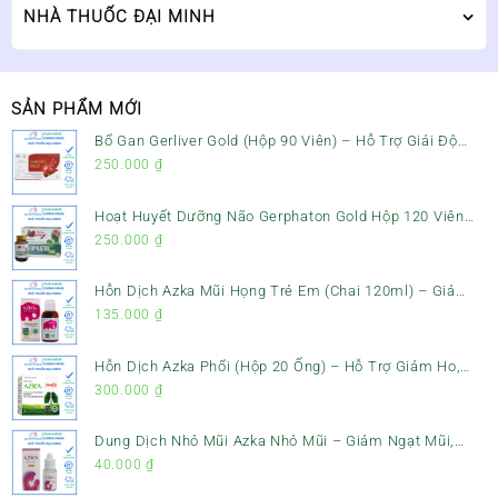
NHÀ THUỐC ĐẠI MINH
SẢN PHẨM MỚI
Bổ Gan Gerliver Gold (Hộp 90 Viên) – Hỗ Trợ Giải Độc
Gan, Mát Gan & Bảo Vệ Gan
250.000
₫
Hoạt Huyết Dưỡng Não Gerphaton Gold Hộp 120 Viên
– Giảm Đau Đầu, Hoa Mắt, Chóng Mặt & Rối Loạn Tiền
250.000
₫
Đình
Hỗn Dịch Azka Mũi Họng Trẻ Em (Chai 120ml) – Giảm
Ho, Tiêu Đờm & Đau Rát Họng
135.000
₫
Hỗn Dịch Azka Phổi (Hộp 20 Ống) – Hỗ Trợ Giảm Ho,
Tiêu Đờm & Bổ Phổi
300.000
₫
Dung Dịch Nhỏ Mũi Azka Nhỏ Mũi – Giảm Ngạt Mũi,
Sổ Mũi Cho Trẻ Sơ Sinh
40.000
₫