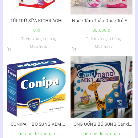
TÚI TRỮ SỮA KICHILACHI
Nước Tắm Thảo Dược Trẻ Em
100ML
Rosabela – An Toàn Với Làn
0
₫
80.000
₫
Da Của Trẻ
Thêm vào giỏ hàng
Thêm vào giỏ hàng
Mua ngay
Mua ngay
CONIPA – BỔ SUNG KẼM,
ỐNG UỐNG BỔ SUNG Canxi
TĂNG SỨC ĐỀ KHÁNG
CANCI NANO MK7 BIGSUN
Liên hệ để báo giá
Liên hệ để báo giá