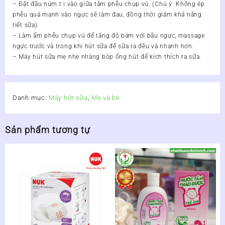
– Đặt đầu núm t i vào giữa tâm phễu chụp vú. (Chú ý: Không ép
phễu quá mạnh vào ngực sẽ làm đau, đồng thời giảm khả năng
tiết sữa).
– Làm ẩm phễu chụp vú để tăng độ bám với bầu ngực, massage
ngực trước và trong khi hút sữa để sữa ra đều và nhanh hơn.
– Máy hút sữa mẹ nhẹ nhàng bóp ống hút để kích thích ra sữa.
Danh mục:
Máy hút sữa
,
Mẹ và bé
Sản phẩm tương tự