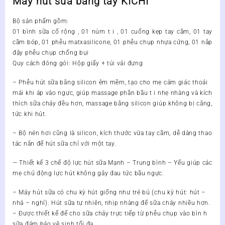
Máy hut sữa bằng tay KICHI
lượng
Bộ sản phẩm gồm:
01 bình sữa cổ rộng , 01 núm t i , 01 cuống kẹp tay cầm, 01 tay
cầm bóp, 01 phễu matxasilicone, 01 phễu chụp nhựa cứng, 01 nắp
đậy phễu chụp chống bụi
Quy cách đóng gói: Hộp giấy + túi vải đựng
– Phễu hút sữa bằng silicon êm mềm, tạo cho mẹ cảm giác thoải
mái khi áp vào ngực, giúp massage phần bầu t i nhẹ nhàng và kích
thích sữa chảy đều hơn, massage bằng silicon giúp không bị căng,
tức khi hút.
– Bộ nén hơi cũng là silicon, kích thước vừa tay cầm, dễ dàng thao
tác nắn để hút sữa chỉ với một tay.
— Thiết kế 3 chế độ lực hút sữa Mạnh – Trung bình – Yếu giúp các
mẹ chủ động lực hút không gây đau tức bầu ngực.
– Máy hút sữa có chu kỳ hút giống như trẻ bú (chu kỳ hút: hút –
nhả – nghỉ). Hút sữa tự nhiên, nhịp nhàng để sữa chảy nhiều hơn.
– Được thiết kế để cho sữa chảy trực tiếp từ phễu chụp vào bìn h
sữa đảm bảo vệ sinh tối đa