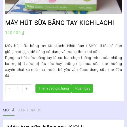
MÁY HÚT SỮA BẰNG TAY KICHILACHI
120.000
₫
Máy hút sữa bằng tay Kichilachi Nhật Bản HSK01 thiết kế đơn
giản, nhỏ gọn, dễ dàng sử dụng và mang theo khi cần.
Dụng cụ hút sữa bằng tay là sự lựa chọn thông minh của những
bà mẹ bị ít sữa, bị tắc sữa hay những mẹ thừa sữa, mẹ thường
xuyên phải xa nhà mà muốn bé yêu vẫn được dùng sữa mẹ đều
đặn.
MÁY
Thêm vào giỏ hàng
Mua ngay
-
+
HÚT
SỮA
BẰNG
MÔ TẢ
ĐÁNH GIÁ (0)
TAY
KICHILACHI
số