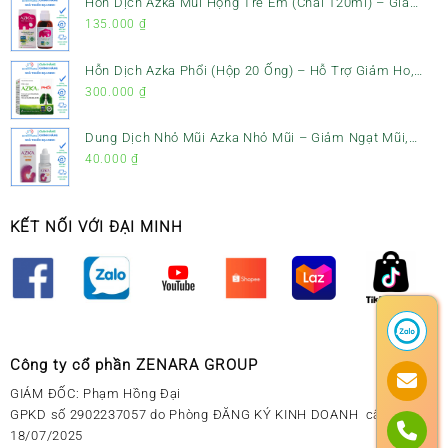
Hỗn Dịch Azka Mũi Họng Trẻ Em (Chai 120ml) – Giảm
Ho, Tiêu Đờm & Đau Rát Họng
135.000
₫
Hỗn Dịch Azka Phổi (Hộp 20 Ống) – Hỗ Trợ Giảm Ho,
Tiêu Đờm & Bổ Phổi
300.000
₫
Dung Dịch Nhỏ Mũi Azka Nhỏ Mũi – Giảm Ngạt Mũi,
Sổ Mũi Cho Trẻ Sơ Sinh
40.000
₫
KẾT NỐI VỚI ĐẠI MINH
Công ty cổ phần ZENARA GROUP
GIÁM ĐỐC: Phạm Hồng Đại
GPKD số 2902237057 do Phòng ĐĂNG KÝ KINH DOANH cấp ngày
18/07/2025