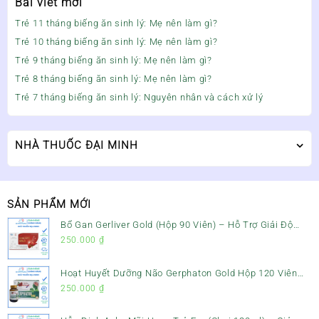
Bài viết mới
Trẻ 11 tháng biếng ăn sinh lý: Mẹ nên làm gì?
Trẻ 10 tháng biếng ăn sinh lý: Mẹ nên làm gì?
Trẻ 9 tháng biếng ăn sinh lý: Mẹ nên làm gì?
Trẻ 8 tháng biếng ăn sinh lý: Mẹ nên làm gì?
Trẻ 7 tháng biếng ăn sinh lý: Nguyên nhân và cách xử lý
NHÀ THUỐC ĐẠI MINH
SẢN PHẨM MỚI
Bổ Gan Gerliver Gold (Hộp 90 Viên) – Hỗ Trợ Giải Độc
Gan, Mát Gan & Bảo Vệ Gan
250.000
₫
Hoạt Huyết Dưỡng Não Gerphaton Gold Hộp 120 Viên
– Giảm Đau Đầu, Hoa Mắt, Chóng Mặt & Rối Loạn Tiền
250.000
₫
Đình