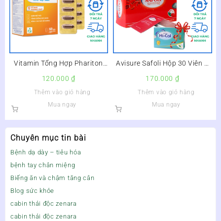
Vitamin Tổng Hợp Phariton
Avisure Safoli Hộp 30 Viên –
TVP Hộp 60 Viên –
Sắt Hữu Cơ Dành Cho Phụ Nữ
120.000
₫
170.000
₫
Mang Thai
Thêm vào giỏ hàng
Thêm vào giỏ hàng
Mua ngay
Mua ngay
Chuyên mục tin bài
Bệnh dạ dày – tiêu hóa
bệnh tay chân miệng
Biếng ăn và chậm tăng cân
Blog sức khỏe
cabin thải độc zenara
cabin thải độc zenara