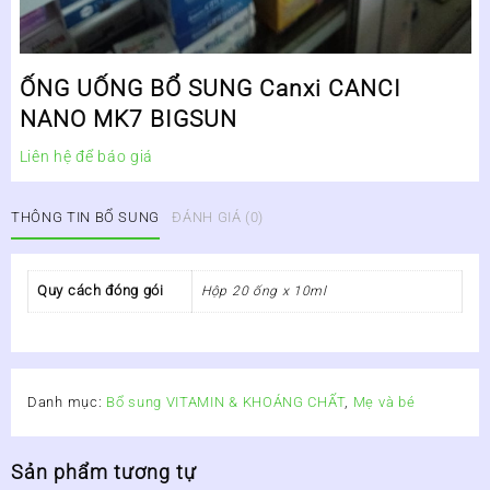
ỐNG UỐNG BỔ SUNG Canxi CANCI
NANO MK7 BIGSUN
Liên hệ để báo giá
THÔNG TIN BỔ SUNG
ĐÁNH GIÁ (0)
Quy cách đóng gói
Hộp 20 ống x 10ml
Danh mục:
Bổ sung VITAMIN & KHOÁNG CHẤT
,
Mẹ và bé
Sản phẩm tương tự