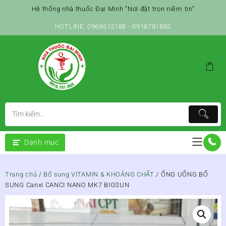
Skip
Hệ thống nhà thuốc Đại Minh “Nơi đặt trọn niềm tin”
to
content
HOTLINE: 0969612188 - 0918781882
Danh mục
Trang chủ
/
Bổ sung VITAMIN & KHOÁNG CHẤT
/ ỐNG UỐNG BỔ
SUNG Canxi CANCI NANO MK7 BIGSUN