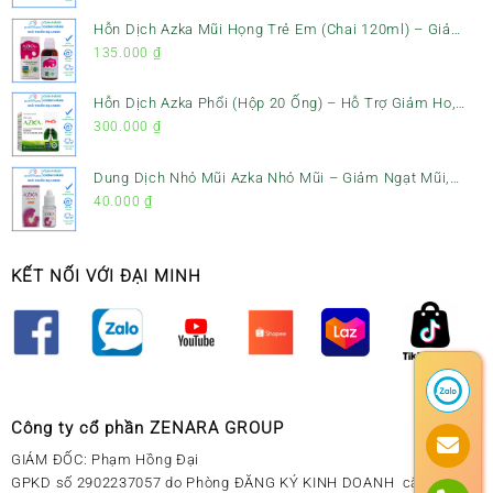
Đình
Hỗn Dịch Azka Mũi Họng Trẻ Em (Chai 120ml) – Giảm
Ho, Tiêu Đờm & Đau Rát Họng
135.000
₫
Hỗn Dịch Azka Phổi (Hộp 20 Ống) – Hỗ Trợ Giảm Ho,
Tiêu Đờm & Bổ Phổi
300.000
₫
Dung Dịch Nhỏ Mũi Azka Nhỏ Mũi – Giảm Ngạt Mũi,
Sổ Mũi Cho Trẻ Sơ Sinh
40.000
₫
KẾT NỐI VỚI ĐẠI MINH
Công ty cổ phần ZENARA GROUP
GIÁM ĐỐC: Phạm Hồng Đại
GPKD số 2902237057 do Phòng ĐĂNG KÝ KINH DOANH cấp ngày